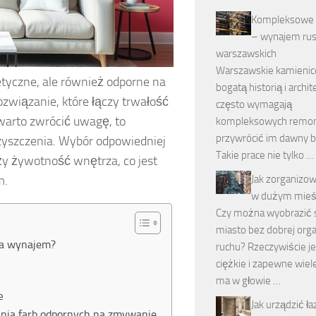
Kompleksowe
– wynajem ru
warszawskich
Warszawskie kamienice
etyczne, ale również odporne na
bogatą historią i archit
ozwiązanie, które łączy trwałość
często wymagają
warto zwrócić uwagę, to
kompleksowych remon
przywrócić im dawny b
zyszczenia. Wybór odpowiedniej
Takie prace nie tylko …
uży żywotność wnętrza, co jest
m.
Jak zorganizow
w dużym mieś
Czy można wyobrazić 
miasto bez dobrej orga
na wynajem?
ruchu? Rzeczywiście je
ciężkie i zapewne wiel
ma w głowie …
e
Jak urządzić ł
nia farb odpornych na zmywanie