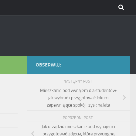
OBSERWUJ:
NASTĘPNY POST
Mieszkanie pod wynajem dla studentów:
jak wybrać i przygotować lokum
zapewniające spokój i zysk na lata
POPRZEDNI POST
Jak urządzić mieszkanie pod wynajem i
przygotować zdjęcia, które przyciągną