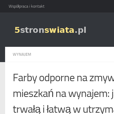
Współpraca i kontakt
Skip to content
WYNAJEM
Farby odporne na zmyw
mieszkań na wynajem: 
trwałą i łatwą w utrzy