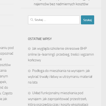
najemców bez nadmiernych kosztów
Szukaj:
OSTATNIE WPISY
kaniu pod
Jak wygląda szkolenie okresowe BHP
rozpoznać
online (e-learning): przebieg, treści i egzamin
je
końcowy
kosztów
ania
Podłoga do mieszkania na wynajem: jak
wanym
wybrać trwały i łatwy w utrzymaniu materiał
apek,
na lata
ić do
Układ funkcjonalny mieszkania pod
. Często
ie jak
wynajem: jak zaprojektować przestrzeń,
która oszczędza czas i koszty eksploatacji