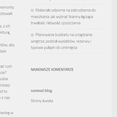
 remonty
Materiały odporne na zabrudzenia do
sztowań
mieszkania: jak wybrać tkaniny łączące
trwałość i łatwość czyszczenia
, z ich
ekturą,
Planowanie budżetu na urządzanie
wnętrza: podział wydatków, rezerwy i
tów, aby
typowe pułapki do uniknięcia
lask.
ać ruch
NAJNOWSZE KOMENTARZE
cie?
sobie
nizacji
survival blog
st to
e z nas
Strony świata
azienkę w