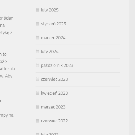
luty 2025
or ścian
styczeń 2025
 na
etykę z
marzec 2024
luty 2024
m to
może
październik 2023
ć lokalu
ów. Aby
czerwiec 2023
kwiecień 2023
o
marzec 2023
lampy na
czerwiec 2022
luty 2022