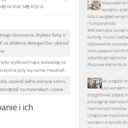
Wyposażenie k
cia oraz siłę krycia.
wynajmu: prak
lista z uwzględnienie
i funkcjonalności
Jeśli planujesz wynaj
tnego szorowania. Wybierz farby o
kuchnię, musisz zadbać
ć na działanie detergentów i ułatwić
odpowiednie wyposaże
ie.
które zapewni komfort 
satysfakcję najemców.
 Farby szybkoschnące pozwalają na
Kluczowe elementy to n
 korzystne przy wynajmie mieszkań.
…
 aby uzyskać pełne pokrycie koloru.
Jak urządzić m
pod wynajem i
oszczędzić na materiałach i czasie.
przygotować zdjęcia, k
przyciągną najemców 
nie i ich
nadmiernych kosztów
Urządzanie mieszkani
wynajem w sposób atr