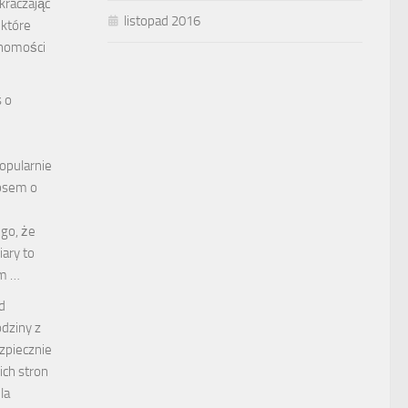
kraczając
listopad 2016
 które
uchomości
s o
opularnie
 psem o
go, że
iary to
em …
d
dziny z
zpiecznie
ich stron
la