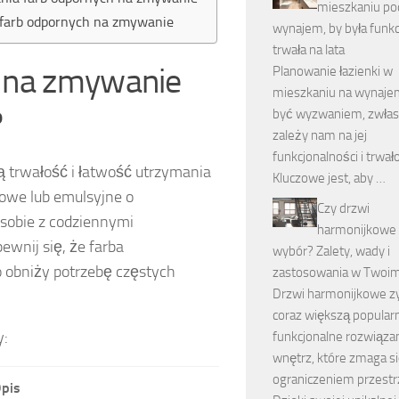
mieszkaniu po
u farb odpornych na zmywanie
wynajem, by była funkc
trwała na lata
ą na zmywanie
Planowanie łazienki w
mieszkaniu na wynaj
?
być wyzwaniem, zwłas
zależy nam na jej
funkcjonalności i trwało
ą trwałość i łatwość utrzymania
Kluczowe jest, aby …
owe lub emulsyjne o
Czy drzwi
sobie z codziennymi
harmonijkowe 
ewnij się, że farba
wybór? Zalety, wady i
co obniży potrzebę częstych
zastosowania w Twoi
Drzwi harmonijkowe z
coraz większą popular
y:
funkcjonalne rozwiąza
wnętrz, które zmaga si
ograniczeniem przestr
pis