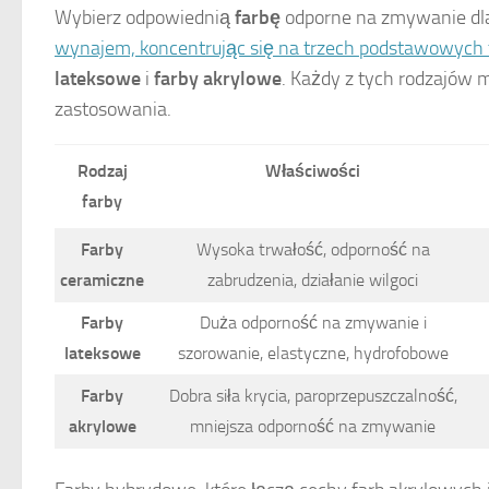
Wybierz odpowiednią
farbę
odporne na zmywanie dl
wynajem, koncentrując się na trzech podstawowych
lateksowe
i
farby akrylowe
. Każdy z tych rodzajów 
zastosowania.
Rodzaj
Właściwości
farby
Farby
Wysoka trwałość, odporność na
ceramiczne
zabrudzenia, działanie wilgoci
Farby
Duża odporność na zmywanie i
lateksowe
szorowanie, elastyczne, hydrofobowe
Farby
Dobra siła krycia, paroprzepuszczalność,
akrylowe
mniejsza odporność na zmywanie