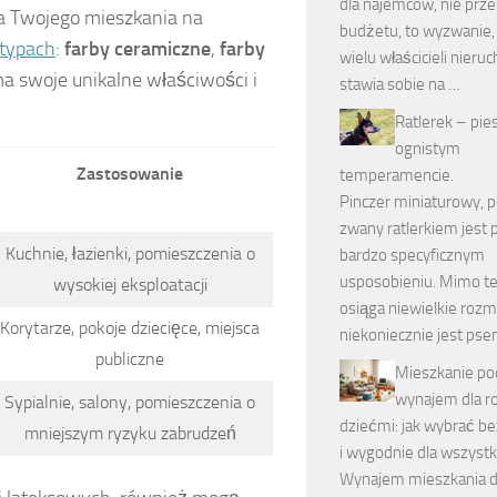
dla najemców, nie prze
a Twojego mieszkania na
budżetu, to wyzwanie,
 typach
:
farby ceramiczne
,
farby
wielu właścicieli nier
ma swoje unikalne właściwości i
stawia sobie na …
Ratlerek – pie
ognistym
Zastosowanie
temperamencie.
Pinczer miniaturowy, p
zwany ratlerkiem jest
Kuchnie, łazienki, pomieszczenia o
bardzo specyficznym
usposobieniu. Mimo te
wysokiej eksploatacji
osiąga niewielkie rozm
Korytarze, pokoje dziecięce, miejsca
niekoniecznie jest ps
publiczne
Mieszkanie po
wynajem dla ro
Sypialnie, salony, pomieszczenia o
dziećmi: jak wybrać be
mniejszym ryzyku zabrudzeń
i wygodnie dla wszystk
Wynajem mieszkania d