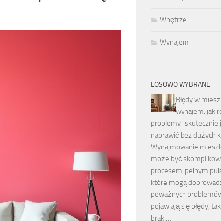
Wnętrze
Wynajem
LOSOWO WYBRANE
Błędy w miesz
wynajem: jak 
problemy i skutecznie 
naprawić bez dużych 
Wynajmowanie mieszk
może być skompliko
procesem, pełnym puł
które mogą doprowadz
poważnych problemów
pojawiają się błędy, tak
brak …