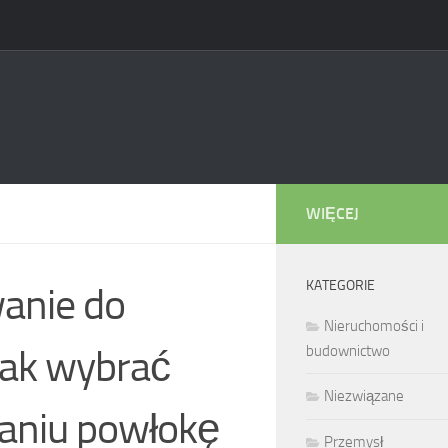
WIĘCEJ
KATEGORIE
anie do
Nieruchomości i
jak wybrać
budownictwo
Niezwiązane
maniu powłokę
Przemysł