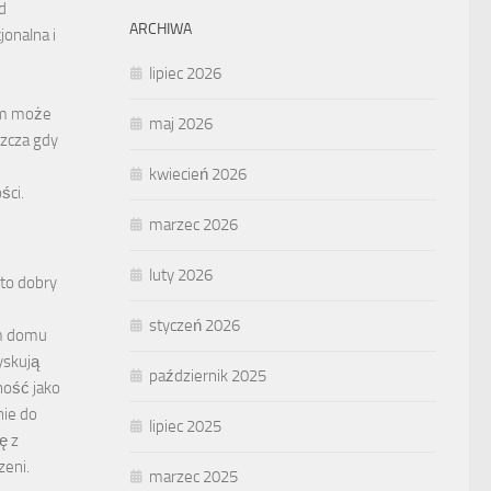
d
ARCHIWA
jonalna i
lipiec 2026
em może
maj 2026
zcza gdy
kwiecień 2026
ści.
marzec 2026
luty 2026
to dobry
styczeń 2026
m domu
yskują
październik 2025
ność jako
nie do
lipiec 2025
ę z
zeni.
marzec 2025