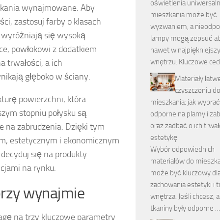
oświetlenia uniwersal
szkania wynajmowane. Aby
mieszkania może być
ci, zastosuj farby o klasach
wyzwaniem, a nieodpo
e wyróżniają się wysoką
lampy mogą zepsuć a
oce, powłokowi z dodatkiem
nawet w najpiękniejs
a trwałości, a ich
wnętrzu. Kluczowe cec
nikają głęboko w ściany.
Materiały łatw
czyszczeniu d
urę powierzchni, która
mieszkania: jak wybrać
szym stopniu połysku są
odporne na plamy i za
ne na zabrudzenia. Dzięki tym
oraz zadbać o ich trwał
estetykę
ym, estetycznym i ekonomicznym
Wybór odpowiednich
decyduj się na produkty
materiałów do mieszka
cjami na rynku.
może być kluczowy dl
zachowania estetyki i t
przy wynajmie
wnętrza. Jeśli chcesz, 
tkaniny były odporne 
agę na trzy kluczowe parametry