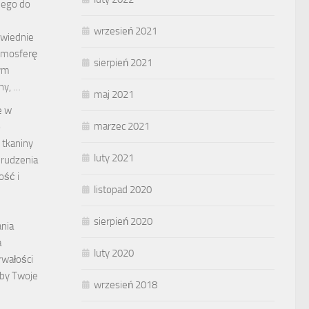
nego do
wrzesień 2021
wiednie
tmosferę
sierpień 2021
zym
hy, …
maj 2021
e w
marzec 2021
o
 tkaniny
luty 2021
brudzenia
ość i
listopad 2020
sierpień 2020
nia
a
luty 2020
rwałości
aby Twoje
wrzesień 2018
…