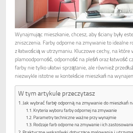
Wynajmując mieszkanie, chcesz, aby ściany były est
zniszczenia. Farby odporne na zmywanie to idealne r
z łatwością w utrzymaniu. Kluczowe cechy, na które 
plamoodporność, odporność na pleśń oraz łatwość c
farby nie tylko ułatwi sprzątanie, ale również przedł
niezwykle istotne w kontekście mieszkań na wynaje
W tym artykule przeczytasz
Jak wybrać farbę odporną na zmywanie do mieszkań 
Kryteria wyboru farby odpornej na zmywanie
Parametry techniczne ważne przy wynajmie
Rodzaje farb odporne na zmywanie i ich zastosowani
Praktyczne wskazówki dotyczące malowania i utrzyma