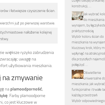
Dzięki swojej unikalnej
konstrukcji, …
rów i łatwiejsze czyszczenie ścian.
Jak wybrać kol
do mieszkania
wierzchni już po pierwszej warstwie.
wynajem, by łączył est
praktycznością
atychmiastowe nałożenie kolejnej
Wybór koloru ścian do
stwy.
mieszkania na wynaje
kluczowy krok, który 
dzie większe ryzyko zabrudzenia
wpłynąć na atrakcyjnoś
, zwracając uwagę na
dla przyszłych najemc
połączyć …
fort użytkowania mieszkania.
Oświetlenie
ej na zmywanie
uniwersalne d
mieszkania: jak wybrać
agę na
plamoodporność
,
funkcjonalne i trwałe 
tykę
. Farby plamoodporne
każdą przestrzeń
Wybór odpowiedniego
i, co jest kluczowe w