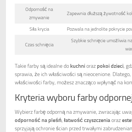
Odporność na
Zapewnia dłuższą żywotność kolo
zmywanie
Siła krycia
Pozwala na jednolite pokrycie po
Szybkie schnięcie umożliwia n
Czas schnięcia
war
Takie farby są idealne do
kuchni
oraz
pokoi dzieci
, g
sprawia, że ich właściwości są nieocenione. Dlatego
właściwości farby, możesz znacząco wpłynąć na kom
Kryteria wyboru farby odporn
Wybierz farbę odporną na zmywanie, zwracając uw
odporność na pleśń
,
łatwość czyszczenia
oraz
este
sprzyjają ochronie ścian przed trwałymi zabrudzeniam