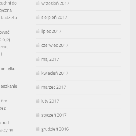
uchni do
wrzesień 2017
tyczna
sierpień 2017
m budżetu
lipiec 2017
mować
 o jej
czerwiec 2017
nie,
i
maj 2017
ie tylko
kwiecień 2017
ieszkanie
marzec 2017
tóre
luty 2017
bez
styczeń 2017
a pod
grudzień 2016
akcyjny