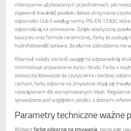
intensywnie użytkowanych przestrzeniach, jak mie
zapewnić trwałość powłoki i łatwe utrzymanie czystoś
odporności I lub II według normy PN-EN 13300, któr
odpornością na szorowanie. Dzięki elastycznej powł
kauczuku oraz formule ceramicznej, farby te zyskują n
hydrofobowość sprawia, że płynne zabrudzenia nie w
Również należy zwrócić uwagę na odpowiednią strukt
minimalizuje przywieranie kurzu i brudu. Farby o wyż
zazwyczaj łatwiejsze do czyszczenia i bardziej odpor
cechom, farby odporne na zmywanie stają się trwał
rozwiązaniem dla wynajmowanych lokali. Regularnie 
sprawdzone pod względem jakości, z dobrymi referen
Parametry techniczne ważne 
Wybierz
farbę odporną na zmywanie
, zwracając uw