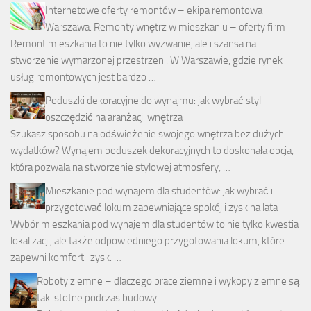
Internetowe oferty remontów – ekipa remontowa
Warszawa. Remonty wnętrz w mieszkaniu – oferty firm
Remont mieszkania to nie tylko wyzwanie, ale i szansa na
stworzenie wymarzonej przestrzeni. W Warszawie, gdzie rynek
usług remontowych jest bardzo …
Poduszki dekoracyjne do wynajmu: jak wybrać styl i
oszczędzić na aranżacji wnętrza
Szukasz sposobu na odświeżenie swojego wnętrza bez dużych
wydatków? Wynajem poduszek dekoracyjnych to doskonała opcja,
która pozwala na stworzenie stylowej atmosfery, …
Mieszkanie pod wynajem dla studentów: jak wybrać i
przygotować lokum zapewniające spokój i zysk na lata
Wybór mieszkania pod wynajem dla studentów to nie tylko kwestia
lokalizacji, ale także odpowiedniego przygotowania lokum, które
zapewni komfort i zysk. …
Roboty ziemne – dlaczego prace ziemne i wykopy ziemne są
tak istotne podczas budowy