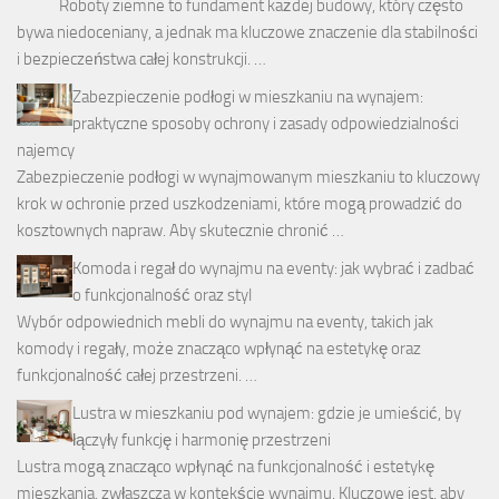
Roboty ziemne to fundament każdej budowy, który często
bywa niedoceniany, a jednak ma kluczowe znaczenie dla stabilności
i bezpieczeństwa całej konstrukcji. …
Zabezpieczenie podłogi w mieszkaniu na wynajem:
praktyczne sposoby ochrony i zasady odpowiedzialności
najemcy
Zabezpieczenie podłogi w wynajmowanym mieszkaniu to kluczowy
krok w ochronie przed uszkodzeniami, które mogą prowadzić do
kosztownych napraw. Aby skutecznie chronić …
Komoda i regał do wynajmu na eventy: jak wybrać i zadbać
o funkcjonalność oraz styl
Wybór odpowiednich mebli do wynajmu na eventy, takich jak
komody i regały, może znacząco wpłynąć na estetykę oraz
funkcjonalność całej przestrzeni. …
Lustra w mieszkaniu pod wynajem: gdzie je umieścić, by
łączyły funkcję i harmonię przestrzeni
Lustra mogą znacząco wpłynąć na funkcjonalność i estetykę
mieszkania, zwłaszcza w kontekście wynajmu. Kluczowe jest, aby