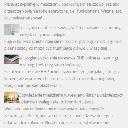
Planując sypialnię w mieszkaniu pod wynajem, kluczowe jest, aby
przestrzeń była nie tylko estetyczna, ale i funkcjonalna. Ważne jest,
aby maksymalizować …
Jak szybko i skutecznie wyczyścić fugi w łazience: metody,
narzędzia i typowe pułapki
Fugi w łazience często stają się miejscem, gdzie gromadzi się brud,
pleśń i osady, co może być frustrujące dla wielu właścicieli …
Jak wygląda szkolenie okresowe BHP online (e-learning):
przebieg, treści i egzamin końcowy
Szkolenie okresowe BHP online bywa postrzegane jako „kliknięcie i
koniec”, ale w praktyce to proces na platformie e-learningowej,
który obejmuje samokształcenie …
Odświeżenie mieszkania w weekend: lista najważniejszych
zadań dla trwałego efektu i komfortu życia
Weekendowe odświeżenie mieszkania może przynieść
zaskakujące efekty, pod warunkiem, że podejdziesz do tego z
odpowiednim planem. Kluczem do sukcesu jest stworzenie …