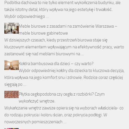
Podbitka dachowa to nie tylko element wykończenia budynku, ale
także istotny detal, który wpływa na jego estetykę i trwałość.
Wybór odpowiedniego …
Meble biurowe z zasadami na zamówienie Warszawa –
meble biurowe gabinetowe
W dzisiejszych czasach, kiedy przestrzeń biurowa staje się
kluczowym elementem wpływającym na efektywność pracy, warto
zastanowić się nad meblami biurowymi na …
Kołdra bambusowa dla dzieci – czy warto?
Wybór odpowiedniej kołdry dla dziecka to kluczowa decyzja,
która wpływa na jego komfort snu i zdrowie. Rodzice coraz częściej
sięgają po …
Płytka cegłopodobna czy cegła z rozbiórki? Czym
wykończyć wnętrze.
Wykańczanie wnętrz zawsze opiera się na wyborach właściciela- co
do rodzaju pokrycia i koloru ścian, oraz pokrycia podłogi. W
nowoczesnych pomieszczeniach …