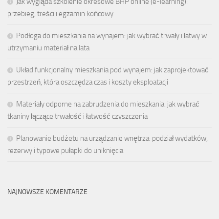
Jak wygląda szkolenie okresowe BHP online (e-learning):
przebieg, treści i egzamin końcowy
Podłoga do mieszkania na wynajem: jak wybrać trwały i łatwy w
utrzymaniu materiał na lata
Układ funkcjonalny mieszkania pod wynajem: jak zaprojektować
przestrzeń, która oszczędza czas i koszty eksploatacji
Materiały odporne na zabrudzenia do mieszkania: jak wybrać
tkaniny łączące trwałość i łatwość czyszczenia
Planowanie budżetu na urządzanie wnętrza: podział wydatków,
rezerwy i typowe pułapki do uniknięcia
NAJNOWSZE KOMENTARZE