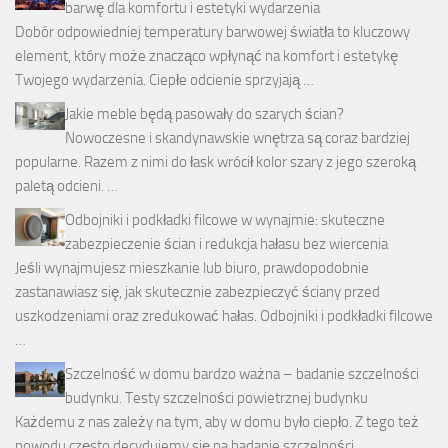
barwę dla komfortu i estetyki wydarzenia
Dobór odpowiedniej temperatury barwowej światła to kluczowy
element, który może znacząco wpłynąć na komfort i estetykę
Twojego wydarzenia. Ciepłe odcienie sprzyjają …
Jakie meble będą pasowały do szarych ścian?
Nowoczesne i skandynawskie wnętrza są coraz bardziej
popularne. Razem z nimi do łask wrócił kolor szary z jego szeroką
paletą odcieni. …
Odbojniki i podkładki filcowe w wynajmie: skuteczne
zabezpieczenie ścian i redukcja hałasu bez wiercenia
Jeśli wynajmujesz mieszkanie lub biuro, prawdopodobnie
zastanawiasz się, jak skutecznie zabezpieczyć ściany przed
uszkodzeniami oraz zredukować hałas. Odbojniki i podkładki filcowe
…
Szczelność w domu bardzo ważna – badanie szczelności
budynku. Testy szczelności powietrznej budynku
Każdemu z nas zależy na tym, aby w domu było ciepło. Z tego też
powodu często decydujemy się na badanie szczelności …