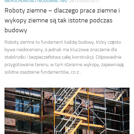
NIERUCHOMOŚCI I BUDOWNICTWO
26 LUTEGO 2017
Roboty ziemne – dlaczego prace ziemne i
wykopy ziemne są tak istotne podczas
budowy
Roboty ziemne to fundament każdej budowy, który często
bywa niedoceniany, a jednak ma kluczowe znaczenie dla
stabilności i bezpieczeństwa całej konstrukcji. Odpowiednie
przygotowanie terenu, w tym staranne wykopy, zapewniają
solidne osadzenie fundamentów, co z...