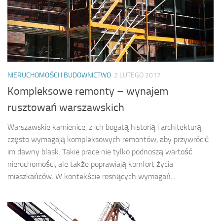
NIERUCHOMOŚCI I BUDOWNICTWO
2 LUTEGO 2017
Kompleksowe remonty – wynajem
rusztowań warszawskich
Warszawskie kamienice, z ich bogatą historią i architekturą,
często wymagają kompleksowych remontów, aby przywrócić
im dawny blask. Takie prace nie tylko podnoszą wartość
nieruchomości, ale także poprawiają komfort życia
mieszkańców. W kontekście rosnących wymagań...