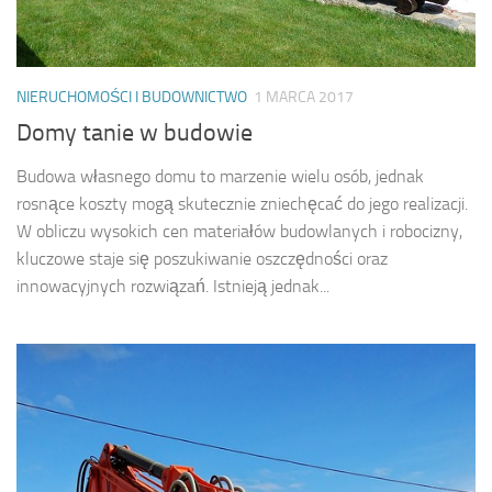
NIERUCHOMOŚCI I BUDOWNICTWO
1 MARCA 2017
Domy tanie w budowie
Budowa własnego domu to marzenie wielu osób, jednak
rosnące koszty mogą skutecznie zniechęcać do jego realizacji.
W obliczu wysokich cen materiałów budowlanych i robocizny,
kluczowe staje się poszukiwanie oszczędności oraz
innowacyjnych rozwiązań. Istnieją jednak...