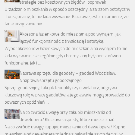
strategie bez kosztownych błędów i poprawek
Urządzanie mieszkania w sposób oszczędny, a zarazem estetyczny
i funkcjonalny, to nie lada wyzwanie. Kluczowe jest zrozumienie, że
tanie urządzanie nie …
Akcesoria łazienkowe do mieszkania pod wynajem: jak
łączyć funkcjonalność z trwałością i estetyką
Wybór akcesoriów łazienkowych do mieszkania na wynajem to nie
lada wyzwanie, szczególnie gdy chcemy, aby były one zarówno
funkcjonalne, jak i …
Naprawa sprzętu dla geodety – geodeci Wodzisław.
Nnaprawa sprzętu geodezyjnego
Sprzęt geodezyjny, taki jak teodolity czy niwelatory, odgrywa
kluczową rolę w pracy geodetów, a jego awarie mogą prowadzić do
poważnych opóźnień …
Na co zwrócić uwagę przy zakupie mieszkania od
dewelopera? Kluczowe aspekty, które musisz znać
Na co zwrócić uwagę kupując mieszkanie od dewelopera? Kupno
mieszkania od dewelopera to jedna z najważniejszych decyzji w