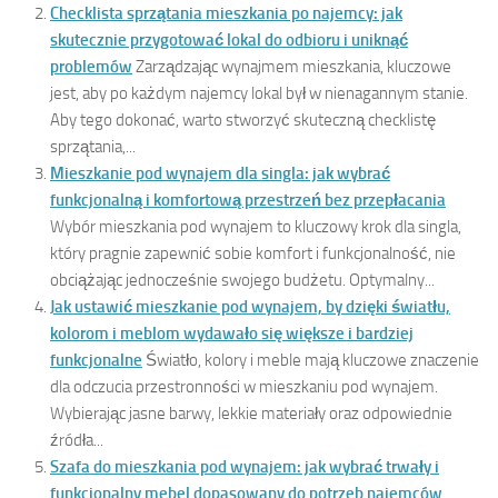
Checklista sprzątania mieszkania po najemcy: jak
skutecznie przygotować lokal do odbioru i uniknąć
problemów
Zarządzając wynajmem mieszkania, kluczowe
jest, aby po każdym najemcy lokal był w nienagannym stanie.
Aby tego dokonać, warto stworzyć skuteczną checklistę
sprzątania,...
Mieszkanie pod wynajem dla singla: jak wybrać
funkcjonalną i komfortową przestrzeń bez przepłacania
Wybór mieszkania pod wynajem to kluczowy krok dla singla,
który pragnie zapewnić sobie komfort i funkcjonalność, nie
obciążając jednocześnie swojego budżetu. Optymalny...
Jak ustawić mieszkanie pod wynajem, by dzięki światłu,
kolorom i meblom wydawało się większe i bardziej
funkcjonalne
Światło, kolory i meble mają kluczowe znaczenie
dla odczucia przestronności w mieszkaniu pod wynajem.
Wybierając jasne barwy, lekkie materiały oraz odpowiednie
źródła...
Szafa do mieszkania pod wynajem: jak wybrać trwały i
funkcjonalny mebel dopasowany do potrzeb najemców