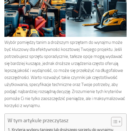
Wybór pomiędzy tanim a droższym sprzętem do wynajmu może
być kluczowy dla efektywności kosztowej Twojego projektu. Jeśli
potrzebujesz sprzętu sporadycznie, tańsze opcje mogą wydawać
się bardziej kuszące, jednak droższe urządzenia często oferują
lepszą jakość i wydajność, co może się przełożyć na długofalowe
oszczędności. Warto rozważyć takie czynniki jak częstotliwość
użytkowania, specyfikacje techniczne oraz Twoje potrzeby, aby
podjąć najbardziej rozsądną decyzję. Zrozumienie tych kryteriów
pomoże Ci nie tylko zaoszczędzić pieniądze, ale i maksymalizować
korzyści z wynajmu.
W tym artykule przeczytasz
Kryteria wyboru taniego lub droższego sprzętu do wynajmu