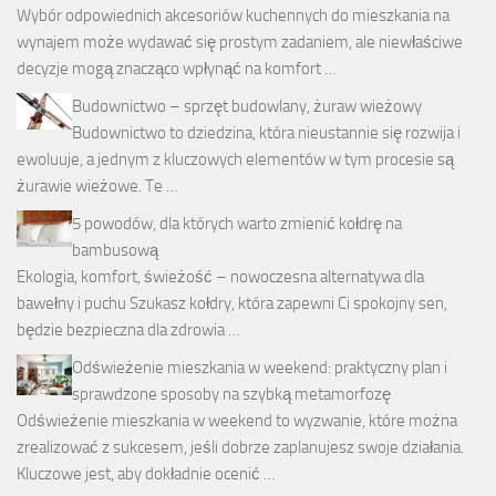
Wybór odpowiednich akcesoriów kuchennych do mieszkania na
wynajem może wydawać się prostym zadaniem, ale niewłaściwe
decyzje mogą znacząco wpłynąć na komfort …
Budownictwo – sprzęt budowlany, żuraw wieżowy
Budownictwo to dziedzina, która nieustannie się rozwija i
ewoluuje, a jednym z kluczowych elementów w tym procesie są
żurawie wieżowe. Te …
5 powodów, dla których warto zmienić kołdrę na
bambusową
Ekologia, komfort, świeżość – nowoczesna alternatywa dla
bawełny i puchu Szukasz kołdry, która zapewni Ci spokojny sen,
będzie bezpieczna dla zdrowia …
Odświeżenie mieszkania w weekend: praktyczny plan i
sprawdzone sposoby na szybką metamorfozę
Odświeżenie mieszkania w weekend to wyzwanie, które można
zrealizować z sukcesem, jeśli dobrze zaplanujesz swoje działania.
Kluczowe jest, aby dokładnie ocenić …