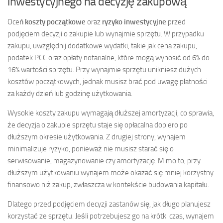
inwestycyjnego na decyzję zakupową
Oceń
koszty początkowe
oraz
ryzyko inwestycyjne
przed
podjęciem decyzji o zakupie lub wynajmie sprzętu. W przypadku
zakupu, uwzględnij dodatkowe wydatki, takie jak cena zakupu,
podatek PCC oraz opłaty notarialne, które mogą wynosić od 6% do
16% wartości sprzętu. Przy wynajmie sprzętu unikniesz dużych
kosztów początkowych, jednak musisz brać pod uwagę płatności
za każdy dzień lub godzinę użytkowania.
Wysokie koszty zakupu wymagają dłuższej amortyzacji, co sprawia,
że decyzja o zakupie sprzętu staje się opłacalna dopiero po
dłuższym okresie użytkowania. Z drugiej strony, wynajem
minimalizuje ryzyko, ponieważ nie musisz starać się o
serwisowanie, magazynowanie czy amortyzację. Mimo to, przy
dłuższym użytkowaniu wynajem może okazać się mniej korzystny
finansowo niż zakup, zwłaszcza w kontekście budowania kapitału.
Dlatego przed podjęciem decyzji zastanów się, jak długo planujesz
korzystać ze sprzętu. Jeśli potrzebujesz go na krótki czas, wynajem