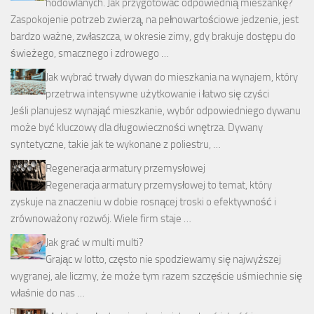
hodowlanych. Jak przygotować odpowiednią mieszankę?
Zaspokojenie potrzeb zwierzą, na pełnowartościowe jedzenie, jest
bardzo ważne, zwłaszcza, w okresie zimy, gdy brakuje dostępu do
świeżego, smacznego i zdrowego …
Jak wybrać trwały dywan do mieszkania na wynajem, który
przetrwa intensywne użytkowanie i łatwo się czyści
Jeśli planujesz wynająć mieszkanie, wybór odpowiedniego dywanu
może być kluczowy dla długowieczności wnętrza. Dywany
syntetyczne, takie jak te wykonane z poliestru, …
Regeneracja armatury przemysłowej
Regeneracja armatury przemysłowej to temat, który
zyskuje na znaczeniu w dobie rosnącej troski o efektywność i
zrównoważony rozwój. Wiele firm staje …
Jak grać w multi multi?
Grając w lotto, często nie spodziewamy się najwyższej
wygranej, ale liczmy, że może tym razem szczęście uśmiechnie się
właśnie do nas …