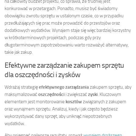
na całkowity budżet projektu, co sprawia, że trudniej jest
konkurować w przetargach. Ponadto, musisz być świadomy
obowiązku zwrotu sprzętu w ustalonym czasie, co w przypadku
przedłużających się prac może prowadzić do przestojów oraz
dodatkowych wydatków. Wynajem staje się więc bardziej korzystny
w krótkoterminowych projektach, podczas gdy przy
długoterminowym zapotrzebowaniu warto rozważyć alternatywy,
takie jak zakup.
Efektywne zarządzanie zakupem sprzętu
dla oszczędności i zysków
Wdrażaj strategię
efektywnego zarządzania
zakupem sprzętu, aby
maksymalizować
oszczędności
i zwiększać
zyski
. Kluczowym
elementem jest monitorowanie
kosztów
związanych z zakupem
oraz wynajmem sprzętu. Analizuj, kiedy i jak często będziesz
wykorzystywać dany sprzęt, aby uniknąć niepotrzebnych
wydatków.
Aby osiągnąć najlepsze rezultaty, rozważ
wynajem droższego