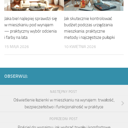
Jaka biel najlepiej sprawdzi się
Jak skutecznie kontrolować
w mieszkaniu pod wynajem
budżet podczas urządzania
— praktyczny wybór odcienia
mieszkania: praktyczne
i farby na lata
metody i najczęstsze pułapki
15 MAJA 2026
10 KWIETNIA 2026
OBSERWUJ:
NASTĘPNY POST
Oświetlenie łazienki w mieszkaniu na wynajem: trwałość,
bezpieczeństwo i funkcjonalność w praktyce
POPRZEDNI POST
Pościel do wynajmu: jak wybrać trwałe i komfortowe