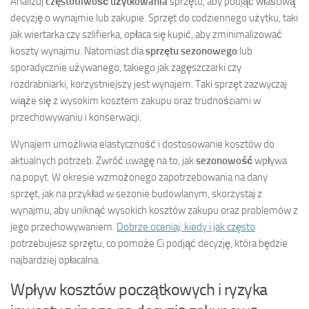
Analizuj
częstotliwość użytkowania
sprzętu, aby podjąć właściwą
decyzję o wynajmie lub zakupie. Sprzęt do codziennego użytku, taki
jak wiertarka czy szlifierka, opłaca się kupić, aby zminimalizować
koszty wynajmu. Natomiast dla
sprzętu sezonowego
lub
sporadycznie używanego, takiego jak zagęszczarki czy
rozdrabniarki, korzystniejszy jest wynajem. Taki sprzęt zazwyczaj
wiąże się z wysokim kosztem zakupu oraz trudnościami w
przechowywaniu i konserwacji.
Wynajem umożliwia elastyczność i dostosowanie kosztów do
aktualnych potrzeb. Zwróć uwagę na to, jak
sezonowość
wpływa
na popyt. W okresie wzmożonego zapotrzebowania na dany
sprzęt, jak na przykład w sezonie budowlanym, skorzystaj z
wynajmu, aby uniknąć wysokich kosztów zakupu oraz problemów z
jego przechowywaniem.
Dobrze oceniaj, kiedy i jak często
potrzebujesz sprzętu, co pomoże Ci podjąć decyzję, która będzie
najbardziej opłacalna.
Wpływ kosztów początkowych i ryzyka