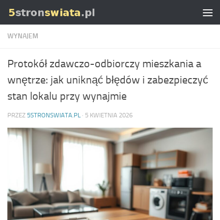
Skip to content
WYNAJEM
Protokół zdawczo-odbiorczy mieszkania a
wnętrze: jak uniknąć błędów i zabezpieczyć
stan lokalu przy wynajmie
PRZEZ
5STRONSWIATA.PL
·
5 KWIETNIA 2026