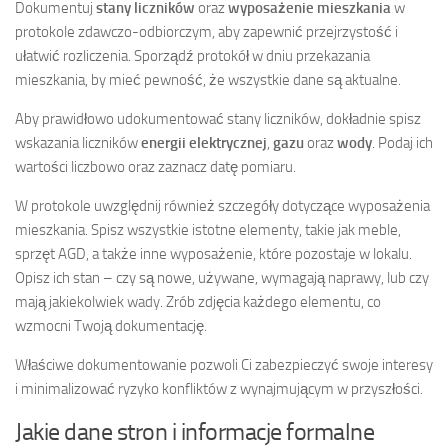
Dokumentuj
stany liczników
oraz
wyposażenie mieszkania
w
protokole zdawczo-odbiorczym, aby zapewnić przejrzystość i
ułatwić rozliczenia. Sporządź protokół w dniu przekazania
mieszkania, by mieć pewność, że wszystkie dane są aktualne.
Aby prawidłowo udokumentować stany liczników, dokładnie spisz
wskazania liczników
energii elektrycznej
,
gazu
oraz
wody
. Podaj ich
wartości liczbowo oraz zaznacz datę pomiaru.
W protokole uwzględnij również szczegóły dotyczące wyposażenia
mieszkania. Spisz wszystkie istotne elementy, takie jak meble,
sprzęt AGD, a także inne wyposażenie, które pozostaje w lokalu.
Opisz ich stan – czy są nowe, używane, wymagają naprawy, lub czy
mają jakiekolwiek wady. Zrób zdjęcia każdego elementu, co
wzmocni Twoją dokumentację.
Właściwe dokumentowanie pozwoli Ci zabezpieczyć swoje interesy
i minimalizować ryzyko konfliktów z wynajmującym w przyszłości.
Jakie dane stron i informacje formalne