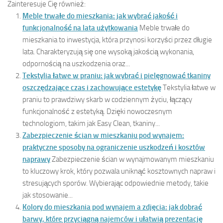
Zainteresuje Cię również:
Meble trwałe do mieszkania: jak wybrać jakość i
funkcjonalność na lata użytkowania
Meble trwałe do
mieszkania to inwestycja, która przynosi korzyści przez długie
lata. Charakteryzują się one wysoką jakością wykonania,
odpornością na uszkodzenia oraz...
Tekstylia łatwe w praniu: jak wybrać i pielęgnować tkaniny
oszczędzające czas i zachowujące estetykę
Tekstylia łatwe w
praniu to prawdziwy skarb w codziennym życiu, łączący
funkcjonalność z estetyką. Dzięki nowoczesnym
technologiom, takim jak Easy Clean, tkaniny...
Zabezpieczenie ścian w mieszkaniu pod wynajem:
praktyczne sposoby na ograniczenie uszkodzeń i kosztów
naprawy
Zabezpieczenie ścian w wynajmowanym mieszkaniu
to kluczowy krok, który pozwala uniknąć kosztownych napraw i
stresujących sporów. Wybierając odpowiednie metody, takie
jak stosowanie...
Kolory do mieszkania pod wynajem a zdjęcia: jak dobrać
barwy, które przyciągną najemców i ułatwią prezentację