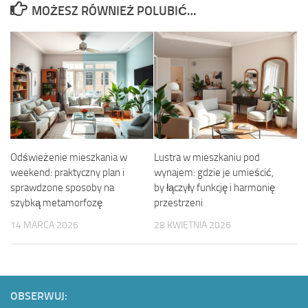
MOŻESZ RÓWNIEŻ POLUBIĆ…
Odświeżenie mieszkania w
Lustra w mieszkaniu pod
weekend: praktyczny plan i
wynajem: gdzie je umieścić,
sprawdzone sposoby na
by łączyły funkcję i harmonię
szybką metamorfozę
przestrzeni
14 MARCA 2026
28 KWIETNIA 2026
OBSERWUJ: