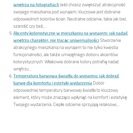
wnętrza na fotografiach
Jeśli chcesz zwiększyć atrakcyjność
swojego mieszkania pod wynajem, kluczowe jest dobranie
odpowiednich kolorów ścian. Neutralne odcienie, takie jak biel,
szarość czy beż,...
Akcenty kolorystyczne w mieszkaniu na wynajem: jak nadać
wnętrzu charakter, nie tracąc uniwersalności
Stworzenie
atrakcyjnego mieszkania na wynajem to nie tylko kwestia
funkcjonalności, ale także umiejętnego doboru akcentów
kolorystycznych. Właściwie dobrane kolory potrafią nadać
wnętrzu...
Temperatura barwowa światła do wynajmu: jak dobrać
barwę dla komfortu i estetyki wydarzenia
Dobór
odpowiedniej temperatury barwowej światła to kluczowy
element, który może znacząco wpłynąć na komfort i estetykę
Twojego wydarzenia. Ciepłe odcienie sprzyjają relaksowi,...