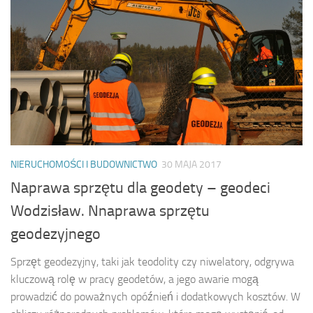
NIERUCHOMOŚCI I BUDOWNICTWO
30 MAJA 2017
Naprawa sprzętu dla geodety – geodeci
Wodzisław. Nnaprawa sprzętu
geodezyjnego
Sprzęt geodezyjny, taki jak teodolity czy niwelatory, odgrywa
kluczową rolę w pracy geodetów, a jego awarie mogą
prowadzić do poważnych opóźnień i dodatkowych kosztów. W