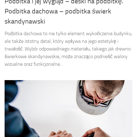
Podbitka i jej wygląd – deski na podbitkę.
Podbitka dachowa – podbitka świerk
skandynawski
Podbitka dachowa to nie tylko element wykończenia budynku,
ale także istotny detal, który wpływa na jego estetykę i
trwałość. Wybór odpowiedniego materiału, takiego jak drewno
świerkowe skandynawskie, może znacząco podnieść walory
wizualne oraz funkcjonalne...