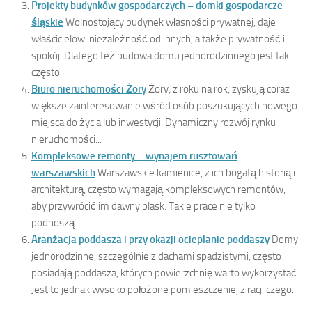
Projekty budynków gospodarczych – domki gospodarcze
śląskie
Wolnostojący budynek własności prywatnej, daje
właścicielowi niezależność od innych, a także prywatność i
spokój. Dlatego też budowa domu jednorodzinnego jest tak
często...
Biuro nieruchomości Żory
Żory, z roku na rok, zyskują coraz
większe zainteresowanie wśród osób poszukujących nowego
miejsca do życia lub inwestycji. Dynamiczny rozwój rynku
nieruchomości...
Kompleksowe remonty – wynajem rusztowań
warszawskich
Warszawskie kamienice, z ich bogatą historią i
architekturą, często wymagają kompleksowych remontów,
aby przywrócić im dawny blask. Takie prace nie tylko
podnoszą...
Aranżacja poddasza i przy okazji ocieplanie poddaszy
Domy
jednorodzinne, szczególnie z dachami spadzistymi, często
posiadają poddasza, których powierzchnię warto wykorzystać.
Jest to jednak wysoko położone pomieszczenie, z racji czego...