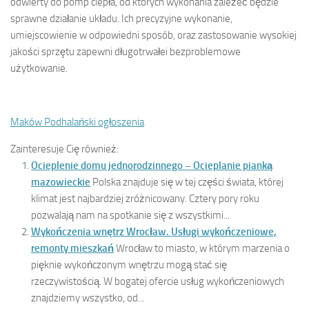
odwierty do pomp ciepła, od których wykonania zależeć będzie
sprawne działanie układu. Ich precyzyjne wykonanie,
umiejscowienie w odpowiedni sposób, oraz zastosowanie wysokiej
jakości sprzętu zapewni długotrwałei bezproblemowe
użytkowanie.
Maków Podhalański ogłoszenia
Zainteresuje Cię również:
Ocieplenie domu jednorodzinnego – Ocieplanie pianką
mazowieckie
Polska znajduje się w tej części świata, której
klimat jest najbardziej zróżnicowany. Cztery pory roku
pozwalają nam na spotkanie się z wszystkimi...
Wykończenia wnętrz Wrocław. Usługi wykończeniowe,
remonty mieszkań
Wrocław to miasto, w którym marzenia o
pięknie wykończonym wnętrzu mogą stać się
rzeczywistością. W bogatej ofercie usług wykończeniowych
znajdziemy wszystko, od...