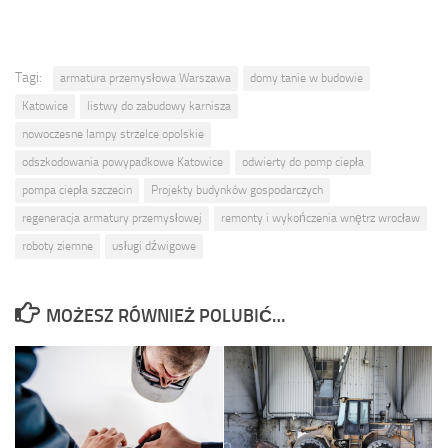
Tagi:
armatura przemysłowa Warszawa
domy tanie w budowie
Katowice
listwy do zabudowy karnisza
nowoczesne lampy strzelce opolskie
odszkodowania powypadkowe Katowice
odwierty do pomp ciepła
pompa ciepła szczecin
Projekty budynków gospodarczych
regeneracja armatury przemysłowej
remonty i wykończenia wnętrz wrocław
roboty ziemne
usługi dźwigowe
MOŻESZ RÓWNIEŻ POLUBIĆ…