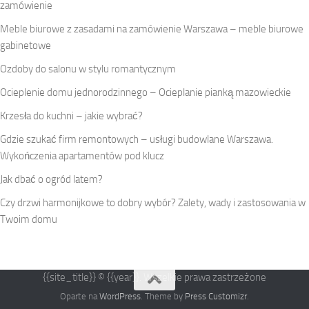
zamówienie
Meble biurowe z zasadami na zamówienie Warszawa – meble biurowe
gabinetowe
Ozdoby do salonu w stylu romantycznym
Ocieplenie domu jednorodzinnego – Ocieplanie pianką mazowieckie
Krzesła do kuchni – jakie wybrać?
Gdzie szukać firm remontowych – usługi budowlane Warszawa.
Wykończenia apartamentów pod klucz
Jak dbać o ogród latem?
Czy drzwi harmonijkowe to dobry wybór? Zalety, wady i zastosowania w
Twoim domu
{{site_title}} © {{year}}. Wszelkie prawa zastrzeżone
Oparte na
WordPress
. Theme by
Press Customizr
.