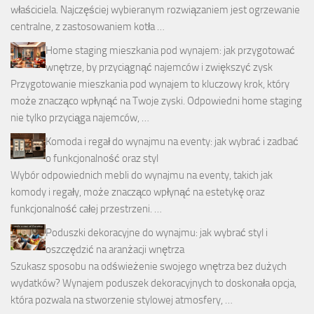
właściciela. Najczęściej wybieranym rozwiązaniem jest ogrzewanie
centralne, z zastosowaniem kotła …
Home staging mieszkania pod wynajem: jak przygotować
wnętrze, by przyciągnąć najemców i zwiększyć zysk
Przygotowanie mieszkania pod wynajem to kluczowy krok, który
może znacząco wpłynąć na Twoje zyski. Odpowiedni home staging
nie tylko przyciąga najemców, …
Komoda i regał do wynajmu na eventy: jak wybrać i zadbać
o funkcjonalność oraz styl
Wybór odpowiednich mebli do wynajmu na eventy, takich jak
komody i regały, może znacząco wpłynąć na estetykę oraz
funkcjonalność całej przestrzeni. …
Poduszki dekoracyjne do wynajmu: jak wybrać styl i
oszczędzić na aranżacji wnętrza
Szukasz sposobu na odświeżenie swojego wnętrza bez dużych
wydatków? Wynajem poduszek dekoracyjnych to doskonała opcja,
która pozwala na stworzenie stylowej atmosfery, …