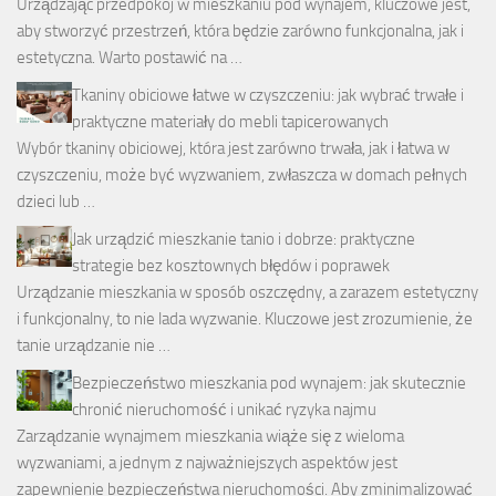
Urządzając przedpokój w mieszkaniu pod wynajem, kluczowe jest,
aby stworzyć przestrzeń, która będzie zarówno funkcjonalna, jak i
estetyczna. Warto postawić na …
Tkaniny obiciowe łatwe w czyszczeniu: jak wybrać trwałe i
praktyczne materiały do mebli tapicerowanych
Wybór tkaniny obiciowej, która jest zarówno trwała, jak i łatwa w
czyszczeniu, może być wyzwaniem, zwłaszcza w domach pełnych
dzieci lub …
Jak urządzić mieszkanie tanio i dobrze: praktyczne
strategie bez kosztownych błędów i poprawek
Urządzanie mieszkania w sposób oszczędny, a zarazem estetyczny
i funkcjonalny, to nie lada wyzwanie. Kluczowe jest zrozumienie, że
tanie urządzanie nie …
Bezpieczeństwo mieszkania pod wynajem: jak skutecznie
chronić nieruchomość i unikać ryzyka najmu
Zarządzanie wynajmem mieszkania wiąże się z wieloma
wyzwaniami, a jednym z najważniejszych aspektów jest
zapewnienie bezpieczeństwa nieruchomości. Aby zminimalizować