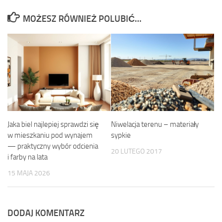
MOŻESZ RÓWNIEŻ POLUBIĆ…
Jaka biel najlepiej sprawdzi się
Niwelacja terenu – materiały
w mieszkaniu pod wynajem
sypkie
— praktyczny wybór odcienia
20 LUTEGO 2017
i farby na lata
15 MAJA 2026
DODAJ KOMENTARZ