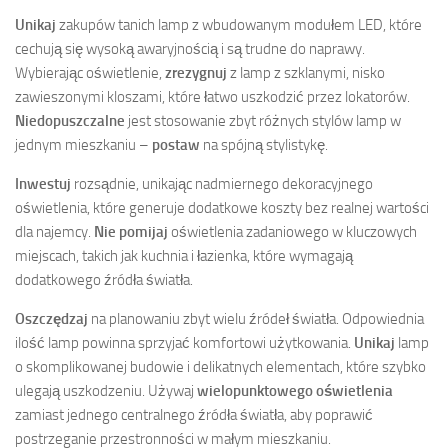
Unikaj
zakupów tanich lamp z wbudowanym modułem LED, które
cechują się wysoką awaryjnością i są trudne do naprawy.
Wybierając oświetlenie,
zrezygnuj
z lamp z szklanymi, nisko
zawieszonymi kloszami, które łatwo uszkodzić przez lokatorów.
Niedopuszczalne
jest stosowanie zbyt różnych stylów lamp w
jednym mieszkaniu –
postaw
na spójną stylistykę.
Inwestuj
rozsądnie, unikając nadmiernego dekoracyjnego
oświetlenia, które generuje dodatkowe koszty bez realnej wartości
dla najemcy.
Nie pomijaj
oświetlenia zadaniowego w kluczowych
miejscach, takich jak kuchnia i łazienka, które wymagają
dodatkowego źródła światła.
Oszczędzaj
na planowaniu zbyt wielu źródeł światła. Odpowiednia
ilość lamp powinna sprzyjać komfortowi użytkowania.
Unikaj
lamp
o skomplikowanej budowie i delikatnych elementach, które szybko
ulegają uszkodzeniu. Używaj
wielopunktowego oświetlenia
zamiast jednego centralnego źródła światła, aby poprawić
postrzeganie przestronności w małym mieszkaniu.