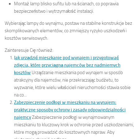
Montaż lamp blisko sufitu lub na ścianach, co poprawia
bezpieczeństwo i wytrzymałość instalacji.
Wybierając lampy do wynajmu, postaw na stabilne konstrukcje bez
skomplikowanych elementów, co zmniejszy ryzyko uszkodzeń i
kosztów serwisowych.
Zainteresuje Cię również:
Jak urządzić mieszkanie pod wynajem i przygotować
zdjęcia, które przyciągną najemców bez nadmiernych
kosztów
Urządzanie mieszkania pod wynajem w sposób
atrakcyjny dla najemców, nie przekraczając budżetu, to
wyzwanie, które wielu właścicieli nieruchomości stawia sobie
na co...
Zabezpieczenie podłogi w mieszkaniu na wynajem:
praktyczne sposoby ochrony i zasady odpowiedzialności
najemcy
Zabezpieczenie podłogi w wynajmowanym
mieszkaniu to kluczowy krok w ochronie przed uszkodzeniami,
które mogą prowadzić do kosztownych napraw. Aby