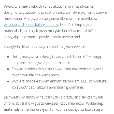
Wybierz
lampy
o lekkich konstrukcjach i minimalistycznym
designie, aby zapewnić przestronność w małym wynajmowanym
mieszkaniu. Mniejsze oprawy oświetleniowe nie przytłoczą
wnętrza, a ich jasne kolory dodadzą
lekkości. Skup się na
materiałach, takich jak
przezroczyste
lub
lekka metal
, które
sprzyjają optycznemu powiększeniu przestrzeni.
Uwzględnij kilka kluczowych zasad przy wyborze lamp:
Unikaj masywnych kloszy i zwisających lamp, które mogą
optycznie zmniejszać pomieszczenie.
Stawiaj na oświetlenie sufitowe, które oszczędza miejsce i
równomiernie doświetla pokój.
Wybieraj modele z wymiennymi żarówkami LED, co wydłuża
ich żywotność i ułatwia ewentualną wymianę.
Zainwestuj w lampy w neutralnych kolorach, jak biały, czarny lub
chrom, aby trafić w gusta większej liczby najemców. Wybierając
materiały lamp
, kieruj się ich funkcjonalnością oraz łatwością w