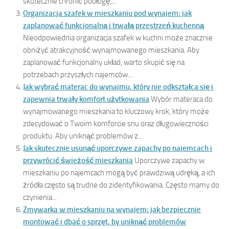
skutecznie chronić podłogę,...
Organizacja szafek w mieszkaniu pod wynajem: jak
zaplanować funkcjonalną i trwałą przestrzeń kuchenną
Nieodpowiednia organizacja szafek w kuchni może znacznie
obniżyć atrakcyjność wynajmowanego mieszkania. Aby
zaplanować funkcjonalny układ, warto skupić się na
potrzebach przyszłych najemców...
Jak wybrać materac do wynajmu, który nie odkształca się i
zapewnia trwały komfort użytkowania
Wybór materaca do
wynajmowanego mieszkania to kluczowy krok, który może
zdecydować o Twoim komforcie snu oraz długowieczności
produktu. Aby uniknąć problemów z...
Jak skutecznie usunąć uporczywe zapachy po najemcach i
przywrócić świeżość mieszkania
Uporczywe zapachy w
mieszkaniu po najemcach mogą być prawdziwą udręką, a ich
źródła często są trudne do zidentyfikowania. Często mamy do
czynienia...
Zmywarka w mieszkaniu na wynajem: jak bezpiecznie
montować i dbać o sprzęt, by uniknąć problemów