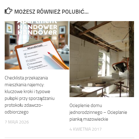
MOŻESZ RÓWNIEŻ POLUBIĆ…
Checklista przekazania
mieszkania najemcy:
kluczowe kroki i typowe
pułapki przy sporządzaniu
protokołu zdawczo-
Ocieplenie domu
odbiorczego
jednorodzinnego – Ocieplanie
pianką mazowieckie
7 MAJA 2026
4 KWIETNIA 2017