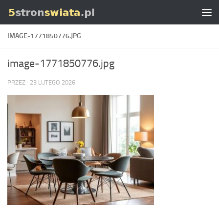
Skip to content
IMAGE-1771850776.JPG
image-1771850776.jpg
PRZEZ
·
23 LUTEGO 2026