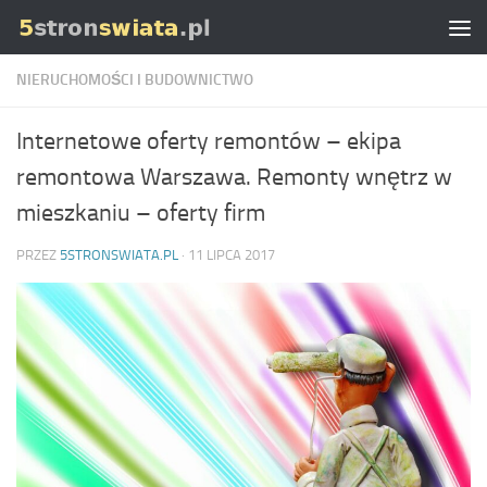
Skip to content
NIERUCHOMOŚCI I BUDOWNICTWO
Internetowe oferty remontów – ekipa
remontowa Warszawa. Remonty wnętrz w
mieszkaniu – oferty firm
PRZEZ
5STRONSWIATA.PL
·
11 LIPCA 2017