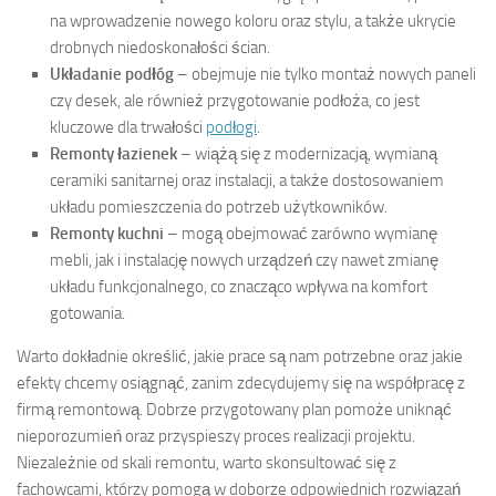
na wprowadzenie nowego koloru oraz stylu, a także ukrycie
drobnych niedoskonałości ścian.
Układanie podłóg
– obejmuje nie tylko montaż nowych paneli
czy desek, ale również przygotowanie podłoża, co jest
kluczowe dla trwałości
podłogi
.
Remonty łazienek
– wiążą się z modernizacją, wymianą
ceramiki sanitarnej oraz instalacji, a także dostosowaniem
układu pomieszczenia do potrzeb użytkowników.
Remonty kuchni
– mogą obejmować zarówno wymianę
mebli, jak i instalację nowych urządzeń czy nawet zmianę
układu funkcjonalnego, co znacząco wpływa na komfort
gotowania.
Warto dokładnie określić, jakie prace są nam potrzebne oraz jakie
efekty chcemy osiągnąć, zanim zdecydujemy się na współpracę z
firmą remontową. Dobrze przygotowany plan pomoże uniknąć
nieporozumień oraz przyspieszy proces realizacji projektu.
Niezależnie od skali remontu, warto skonsultować się z
fachowcami, którzy pomogą w doborze odpowiednich rozwiązań