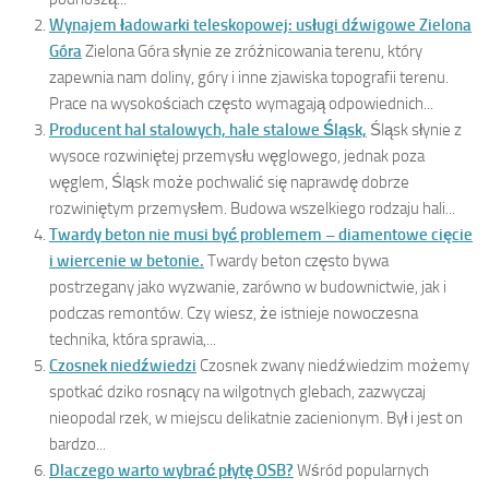
Wynajem ładowarki teleskopowej: usługi dźwigowe Zielona
Góra
Zielona Góra słynie ze zróżnicowania terenu, który
zapewnia nam doliny, góry i inne zjawiska topografii terenu.
Prace na wysokościach często wymagają odpowiednich...
Producent hal stalowych, hale stalowe Śląsk,
Śląsk słynie z
wysoce rozwiniętej przemysłu węglowego, jednak poza
węglem, Śląsk może pochwalić się naprawdę dobrze
rozwiniętym przemysłem. Budowa wszelkiego rodzaju hali...
Twardy beton nie musi być problemem – diamentowe cięcie
i wiercenie w betonie.
Twardy beton często bywa
postrzegany jako wyzwanie, zarówno w budownictwie, jak i
podczas remontów. Czy wiesz, że istnieje nowoczesna
technika, która sprawia,...
Czosnek niedźwiedzi
Czosnek zwany niedźwiedzim możemy
spotkać dziko rosnący na wilgotnych glebach, zazwyczaj
nieopodal rzek, w miejscu delikatnie zacienionym. Był i jest on
bardzo...
Dlaczego warto wybrać płytę OSB?
Wśród popularnych