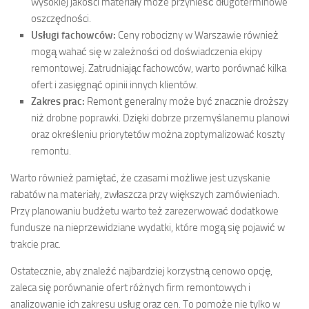
wysokiej jakości materiały może przynieść długoterminowe
oszczędności.
Usługi fachowców:
Ceny robocizny w Warszawie również
mogą wahać się w zależności od doświadczenia ekipy
remontowej. Zatrudniając fachowców, warto porównać kilka
ofert i zasięgnąć opinii innych klientów.
Zakres prac:
Remont generalny może być znacznie droższy
niż drobne poprawki. Dzięki dobrze przemyślanemu planowi
oraz określeniu priorytetów można zoptymalizować koszty
remontu.
Warto również pamiętać, że czasami możliwe jest uzyskanie
rabatów na materiały, zwłaszcza przy większych zamówieniach.
Przy planowaniu budżetu warto też zarezerwować dodatkowe
fundusze na nieprzewidziane wydatki, które mogą się pojawić w
trakcie prac.
Ostatecznie, aby znaleźć najbardziej korzystną cenowo opcję,
zaleca się porównanie ofert różnych firm remontowych i
analizowanie ich zakresu usług oraz cen. To pomoże nie tylko w