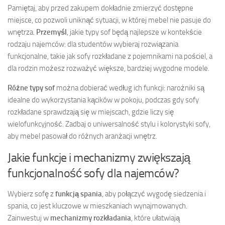
Pamiętaj, aby przed zakupem dokładnie zmierzyć dostępne
miejsce, co pozwoli uniknąć sytuacji, w której mebel nie pasuje do
wnętrza.
Przemyśl
, jakie typy sof będą najlepsze w kontekście
rodzaju najemców: dla studentów wybieraj rozwiązania
funkcjonalne, takie jak sofy rozkładane z pojemnikami na pościel, a
dla rodzin możesz rozważyć większe, bardziej wygodne modele.
Różne typy sof
można dobierać według ich funkcji: narożniki są
idealne do wykorzystania kącików w pokoju, podczas gdy sofy
rozkładane sprawdzają się w miejscach, gdzie liczy się
wielofunkcyjność. Zadbaj o uniwersalność stylu i kolorystyki sofy,
aby mebel pasował do różnych aranżacji wnętrz.
Jakie funkcje i mechanizmy zwiększają
funkcjonalność sofy dla najemców?
Wybierz sofę z
funkcją spania
, aby połączyć wygodę siedzenia i
spania, co jest kluczowe w mieszkaniach wynajmowanych.
Zainwestuj w
mechanizmy rozkładania
, które ułatwiają