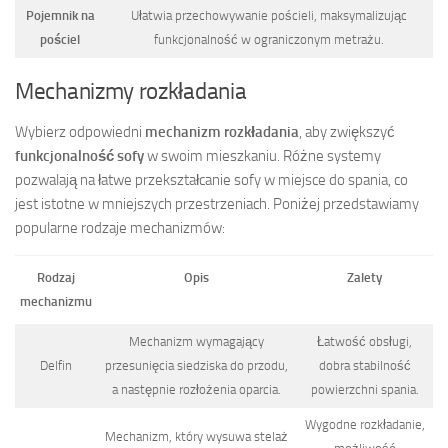
Pojemnik na
Ułatwia przechowywanie pościeli, maksymalizując
pościel
funkcjonalność w ograniczonym metrażu.
Mechanizmy rozkładania
Wybierz odpowiedni
mechanizm rozkładania
, aby zwiększyć
funkcjonalność sofy
w swoim mieszkaniu. Różne systemy
pozwalają na łatwe przekształcanie sofy w miejsce do spania, co
jest istotne w mniejszych przestrzeniach. Poniżej przedstawiamy
popularne rodzaje mechanizmów:
Rodzaj
Opis
Zalety
mechanizmu
Mechanizm wymagający
Łatwość obsługi,
Delfin
przesunięcia siedziska do przodu,
dobra stabilność
a następnie rozłożenia oparcia.
powierzchni spania.
Wygodne rozkładanie,
Mechanizm, który wysuwa stelaż