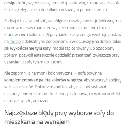
design
, który wyróżnia się prostotą i estetyką, co sprawia, że sofa
staje się eleganckim dodatkiem w każdym pomieszczeniu.
Zadbaj o to, aby styl sofy współgrał z resztą aranżacji. Jeśli wnętrze
ma nowoczesny charakter, wybierz model o prostych liniach i
stonowanych kolorach. W przypadku klasycznego wystroju postaw
na
meble
z delikatnymi zdobieniami. Zwróć uwagę na detale, takie
jak
wykończenie tyłu sofy
; model tapicerowany lub ozdobiony
półkami pozwoli estetycznie oddzielić przestrzeń, zwłaszcza przy
ustawieniu sofy tyłem do kuchni.
Nie zapomnij o harmonii kolorystycznej – sofa powinna
komplementować paletę kolorów wnętrza
, aby stworzyć spójną
wizualnie całość. Dobierz mebel tak, aby nie kontrastował
niekorzystnie ze strefami kuchenną i salonową, co wzmocni efekt
estetyczny całej aranżacji.
Najczęstsze błędy przy wyborze sofy do
mieszkania na wynajem