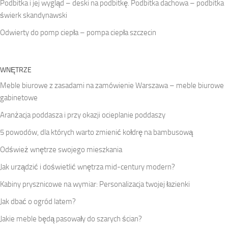
Podbitka i jej wygląd – deski na podbitkę. Podbitka dachowa – podbitka
świerk skandynawski
Odwierty do pomp ciepła – pompa ciepła szczecin
WNĘTRZE
Meble biurowe z zasadami na zamówienie Warszawa – meble biurowe
gabinetowe
Aranżacja poddasza i przy okazji ocieplanie poddaszy
5 powodów, dla których warto zmienić kołdrę na bambusową
Odśwież wnętrze swojego mieszkania
Jak urządzić i doświetlić wnętrza mid-century modern?
Kabiny prysznicowe na wymiar: Personalizacja twojej łazienki
Jak dbać o ogród latem?
Jakie meble będą pasowały do szarych ścian?