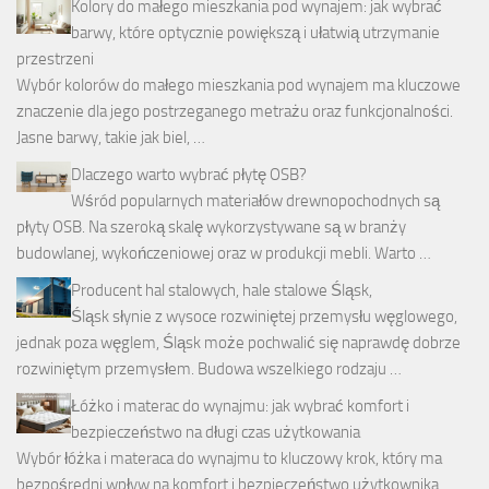
Kolory do małego mieszkania pod wynajem: jak wybrać
barwy, które optycznie powiększą i ułatwią utrzymanie
przestrzeni
Wybór kolorów do małego mieszkania pod wynajem ma kluczowe
znaczenie dla jego postrzeganego metrażu oraz funkcjonalności.
Jasne barwy, takie jak biel, …
Dlaczego warto wybrać płytę OSB?
Wśród popularnych materiałów drewnopochodnych są
płyty OSB. Na szeroką skalę wykorzystywane są w branży
budowlanej, wykończeniowej oraz w produkcji mebli. Warto …
Producent hal stalowych, hale stalowe Śląsk,
Śląsk słynie z wysoce rozwiniętej przemysłu węglowego,
jednak poza węglem, Śląsk może pochwalić się naprawdę dobrze
rozwiniętym przemysłem. Budowa wszelkiego rodzaju …
Łóżko i materac do wynajmu: jak wybrać komfort i
bezpieczeństwo na długi czas użytkowania
Wybór łóżka i materaca do wynajmu to kluczowy krok, który ma
bezpośredni wpływ na komfort i bezpieczeństwo użytkownika.