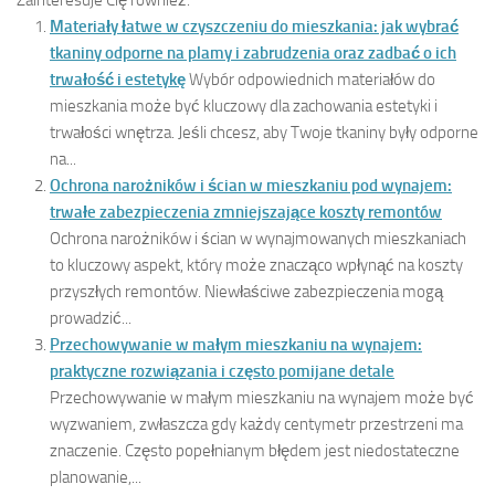
Materiały łatwe w czyszczeniu do mieszkania: jak wybrać
tkaniny odporne na plamy i zabrudzenia oraz zadbać o ich
trwałość i estetykę
Wybór odpowiednich materiałów do
mieszkania może być kluczowy dla zachowania estetyki i
trwałości wnętrza. Jeśli chcesz, aby Twoje tkaniny były odporne
na...
Ochrona narożników i ścian w mieszkaniu pod wynajem:
trwałe zabezpieczenia zmniejszające koszty remontów
Ochrona narożników i ścian w wynajmowanych mieszkaniach
to kluczowy aspekt, który może znacząco wpłynąć na koszty
przyszłych remontów. Niewłaściwe zabezpieczenia mogą
prowadzić...
Przechowywanie w małym mieszkaniu na wynajem:
praktyczne rozwiązania i często pomijane detale
Przechowywanie w małym mieszkaniu na wynajem może być
wyzwaniem, zwłaszcza gdy każdy centymetr przestrzeni ma
znaczenie. Często popełnianym błędem jest niedostateczne
planowanie,...