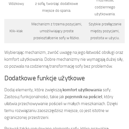
możliwość
Wózkowy
z sofą, tworząc dodatkowe
codziennego
miejsce do spania.
użytkowania.
Mechanizm z trzema pozycjami,
Szybkie przełączanie
Klik-klak
umożliwiający proste
między pozycjami,
przekształcenie sofy w łóżko.
prostota w użyciu.
Wybierając mechanizm, zwróć uwagę na jego łatwość obsługi oraz
komfort użytkowania. Dobre mechanizmy nie wymagają dużej siły,
co pozwala na codzienną transformację sofy bez problemów.
Dodatkowe funkcje użytkowe
Dodaj elementy, które zwiększą
komfort użytkowania
sofy.
Zastosuj funkcjonalności, takie jak
pojemnik na pościel
, który
ułatwia przechowywanie pościeli w małych mieszkaniach. Dzięki
temu rozwiązaniu zaoszczędzisz miejsce, co jest istotne w
ograniczonej przestrzeni.
Rozważ także regulowane elementy sofy, które pozwalają