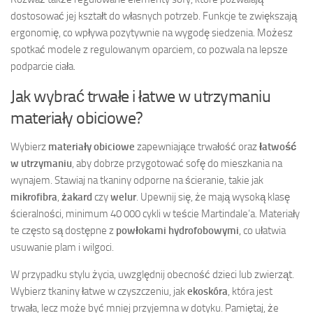
dostosować jej kształt do własnych potrzeb. Funkcje te zwiększają
ergonomię, co wpływa pozytywnie na wygodę siedzenia. Możesz
spotkać modele z regulowanym oparciem, co pozwala na lepsze
podparcie ciała.
Jak wybrać trwałe i łatwe w utrzymaniu
materiały obiciowe?
Wybierz
materiały obiciowe
zapewniające trwałość oraz
łatwość
w utrzymaniu
, aby dobrze przygotować sofę do mieszkania na
wynajem. Stawiaj na tkaniny odporne na ścieranie, takie jak
mikrofibra
,
żakard
czy
welur
. Upewnij się, że mają wysoką klasę
ścieralności, minimum 40 000 cykli w teście Martindale’a. Materiały
te często są dostępne z
powłokami hydrofobowymi
, co ułatwia
usuwanie plam i wilgoci.
W przypadku stylu życia, uwzględnij obecność dzieci lub zwierząt.
Wybierz tkaniny łatwe w czyszczeniu, jak
ekoskóra
, która jest
trwała, lecz może być mniej przyjemna w dotyku. Pamiętaj, że