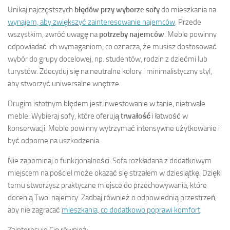
Unikaj najczęstszych
błędów przy wyborze sofy
do mieszkania na
wynajem, aby zwiększyć zainteresowanie najemców
. Przede
wszystkim, zwróć uwagę na
potrzeby najemców
. Meble powinny
odpowiadać ich wymaganiom, co oznacza, że musisz dostosować
wybór do grupy docelowej, np. studentów, rodzin z dziećmi lub
turystów. Zdecyduj się na neutralne kolory i minimalistyczny styl,
aby stworzyć uniwersalne wnętrze.
Drugim istotnym błędem jest inwestowanie w tanie, nietrwałe
meble. Wybieraj sofy, które oferują
trwałość
i łatwość w
konserwacji. Meble powinny wytrzymać intensywne użytkowanie i
być odporne na uszkodzenia.
Nie zapominaj o funkcjonalności. Sofa rozkładana z dodatkowym
miejscem na pościel może okazać się strzałem w dziesiątkę. Dzięki
temu stworzysz praktyczne miejsce do przechowywania, które
docenią Twoi najemcy. Zadbaj również o odpowiednią przestrzeń,
aby nie zagracać
mieszkania, co dodatkowo poprawi komfort
.
Zainteresuje Cię również: