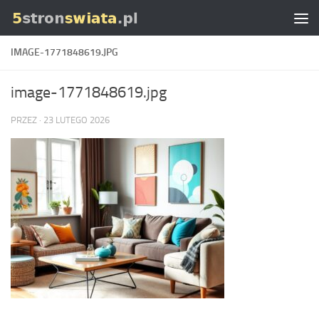
Skip to content
IMAGE-1771848619.JPG
image-1771848619.jpg
PRZEZ
·
23 LUTEGO 2026