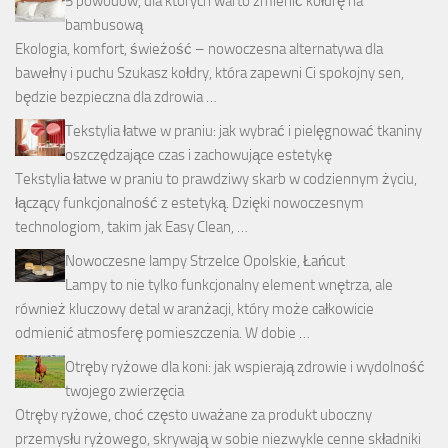
5 powodów, dla których warto zmienić kołdrę na
bambusową
Ekologia, komfort, świeżość – nowoczesna alternatywa dla
bawełny i puchu Szukasz kołdry, która zapewni Ci spokojny sen,
będzie bezpieczna dla zdrowia …
Tekstylia łatwe w praniu: jak wybrać i pielęgnować tkaniny
oszczędzające czas i zachowujące estetykę
Tekstylia łatwe w praniu to prawdziwy skarb w codziennym życiu,
łączący funkcjonalność z estetyką. Dzięki nowoczesnym
technologiom, takim jak Easy Clean, …
Nowoczesne lampy Strzelce Opolskie, Łańcut
Lampy to nie tylko funkcjonalny element wnętrza, ale
również kluczowy detal w aranżacji, który może całkowicie
odmienić atmosferę pomieszczenia. W dobie …
Otręby ryżowe dla koni: jak wspierają zdrowie i wydolność
twojego zwierzęcia
Otręby ryżowe, choć często uważane za produkt uboczny
przemysłu ryżowego, skrywają w sobie niezwykle cenne składniki