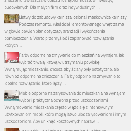
znaczeniu, zwłaszcza w obliczu rosnących kosztów inwestycji
budowlanych. Dla małych firm oraz indywidualnych …
Listwy do zabudowy karnisza, osłona i maskownice karniszy
Podczas remontu, właściciel remontowanego wnętrza ma
w głowie pewien plan dotyczący aranżacji i wykończenia
pomieszczenia. Warto przemyśleć i zaplanować rozwiązania
których …
Farby odporne na zmywanie do mieszkań na wynajem: jak
wybrać trwałą i łatwą w utrzymaniu powłokę
Wynajmując mieszkanie, chcesz, aby ściany były estetyczne, ale
również odporne na zniszczenia. Farby odporne na zmywanie to
idealne rozwiązanie, które łączy …
Meble odporne na zarysowania do mieszkania na wynajem:
wybór i praktyczna ochrona przed uszkodzeniami
Wynajmowanie mieszkania często wiąże się z intensywnym
użytkowaniem mebli, które mogą łatwo ulec zarysowaniom i innym
uszkodzeniom. Aby uniknąć kosztownych napraw …