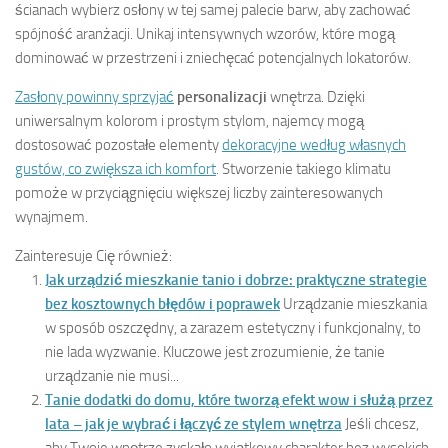
ścianach wybierz osłony w tej samej palecie barw, aby zachować
spójność aranżacji. Unikaj intensywnych wzorów, które mogą
dominować w przestrzeni i zniechęcać potencjalnych lokatorów.
Zasłony powinny sprzyjać
personalizacji
wnętrza. Dzięki
uniwersalnym kolorom i prostym stylom, najemcy mogą
dostosować pozostałe elementy
dekoracyjne według własnych
gustów, co zwiększa ich komfort
. Stworzenie takiego klimatu
pomoże w przyciągnięciu większej liczby zainteresowanych
wynajmem.
Zainteresuje Cię również:
Jak urządzić mieszkanie tanio i dobrze: praktyczne strategie
bez kosztownych błędów i poprawek
Urządzanie mieszkania
w sposób oszczędny, a zarazem estetyczny i funkcjonalny, to
nie lada wyzwanie. Kluczowe jest zrozumienie, że tanie
urządzanie nie musi...
Tanie dodatki do domu, które tworzą efekt wow i służą przez
lata – jak je wybrać i łączyć ze stylem wnętrza
Jeśli chcesz,