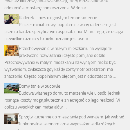
również kluczowy detal w aranżacji, który może całkowicie
odmienić atmosferę pomieszczenia. W dobie …
Ratlerek – pies o ognistym temperamencie.
Pinczer miniaturowy, popularnie zwany ratlerkiem jest
psem o bardzo specyficznym usposobieniu. Mimo tego, że osiąga
niewielkie rozmiary to niekoniecznie jest psem …
Przechowywanie w małym mieszkaniu na wynajem:
praktyczne rozwiązania i często pomijane detale
Przechowywanie w małym mieszkaniu na wynajem może być
wyzwaniem, zwłaszcza gdy każdy centymetr przestrzeni ma
znaczenie. Często popełnianym błędem jest niedostateczne …
Domy tanie w budowie
Budowa własnego domu to marzenie wielu osób, jednak
rosnące koszty mogą skutecznie zniechęcać do jego realizacji. W
obliczu wysokich cen materiałów …
Sprzęty kuchenne do mieszkania pod wynajem: jak wybrać
funkcjonalne i ekonomiczne wyposażenie dla różnych