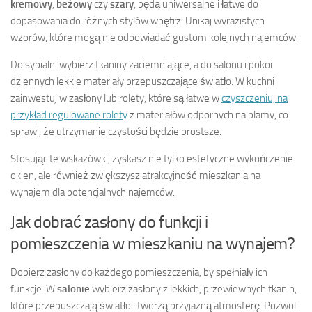
kremowy
,
beżowy
czy
szary
, będą uniwersalne i łatwe do
dopasowania do różnych stylów wnętrz. Unikaj wyrazistych
wzorów, które mogą nie odpowiadać gustom kolejnych najemców.
Do sypialni wybierz tkaniny zaciemniające, a do salonu i pokoi
dziennych lekkie materiały przepuszczające światło. W kuchni
zainwestuj w zasłony lub rolety, które są łatwe w
czyszczeniu, na
przykład regulowane rolety
z materiałów odpornych na plamy, co
sprawi, że utrzymanie czystości będzie prostsze.
Stosując te wskazówki, zyskasz nie tylko estetyczne wykończenie
okien, ale również zwiększysz atrakcyjność mieszkania na
wynajem dla potencjalnych najemców.
Jak dobrać zasłony do funkcji i
pomieszczenia w mieszkaniu na wynajem?
Dobierz zasłony do każdego pomieszczenia, by spełniały ich
funkcje. W
salonie
wybierz zasłony z lekkich, przewiewnych tkanin,
które przepuszczają światło i tworzą przyjazną atmosferę. Pozwoli