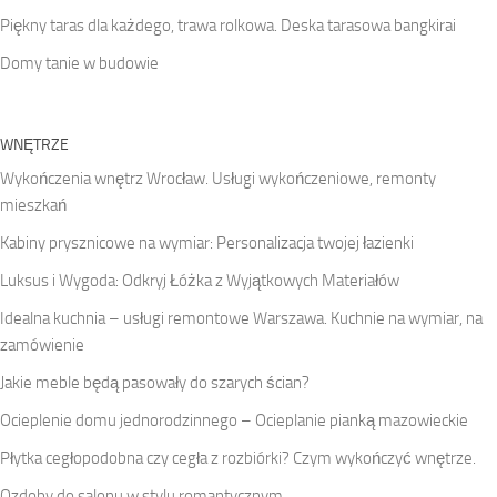
Piękny taras dla każdego, trawa rolkowa. Deska tarasowa bangkirai
Domy tanie w budowie
WNĘTRZE
Wykończenia wnętrz Wrocław. Usługi wykończeniowe, remonty
mieszkań
Kabiny prysznicowe na wymiar: Personalizacja twojej łazienki
Luksus i Wygoda: Odkryj Łóżka z Wyjątkowych Materiałów
Idealna kuchnia – usługi remontowe Warszawa. Kuchnie na wymiar, na
zamówienie
Jakie meble będą pasowały do szarych ścian?
Ocieplenie domu jednorodzinnego – Ocieplanie pianką mazowieckie
Płytka cegłopodobna czy cegła z rozbiórki? Czym wykończyć wnętrze.
Ozdoby do salonu w stylu romantycznym