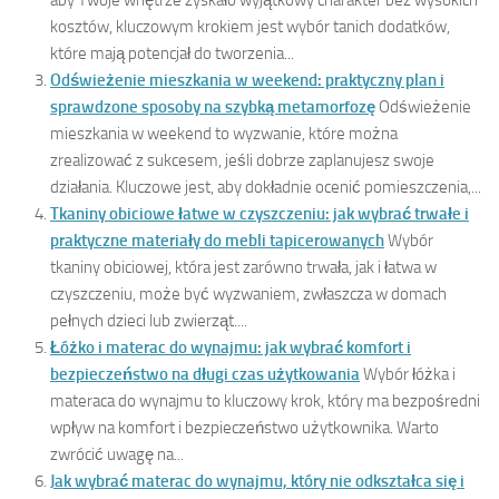
aby Twoje wnętrze zyskało wyjątkowy charakter bez wysokich
kosztów, kluczowym krokiem jest wybór tanich dodatków,
które mają potencjał do tworzenia...
Odświeżenie mieszkania w weekend: praktyczny plan i
sprawdzone sposoby na szybką metamorfozę
Odświeżenie
mieszkania w weekend to wyzwanie, które można
zrealizować z sukcesem, jeśli dobrze zaplanujesz swoje
działania. Kluczowe jest, aby dokładnie ocenić pomieszczenia,...
Tkaniny obiciowe łatwe w czyszczeniu: jak wybrać trwałe i
praktyczne materiały do mebli tapicerowanych
Wybór
tkaniny obiciowej, która jest zarówno trwała, jak i łatwa w
czyszczeniu, może być wyzwaniem, zwłaszcza w domach
pełnych dzieci lub zwierząt....
Łóżko i materac do wynajmu: jak wybrać komfort i
bezpieczeństwo na długi czas użytkowania
Wybór łóżka i
materaca do wynajmu to kluczowy krok, który ma bezpośredni
wpływ na komfort i bezpieczeństwo użytkownika. Warto
zwrócić uwagę na...
Jak wybrać materac do wynajmu, który nie odkształca się i