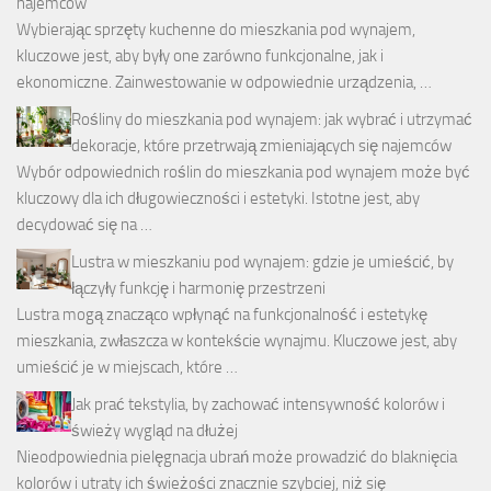
najemców
Wybierając sprzęty kuchenne do mieszkania pod wynajem,
kluczowe jest, aby były one zarówno funkcjonalne, jak i
ekonomiczne. Zainwestowanie w odpowiednie urządzenia, …
Rośliny do mieszkania pod wynajem: jak wybrać i utrzymać
dekoracje, które przetrwają zmieniających się najemców
Wybór odpowiednich roślin do mieszkania pod wynajem może być
kluczowy dla ich długowieczności i estetyki. Istotne jest, aby
decydować się na …
Lustra w mieszkaniu pod wynajem: gdzie je umieścić, by
łączyły funkcję i harmonię przestrzeni
Lustra mogą znacząco wpłynąć na funkcjonalność i estetykę
mieszkania, zwłaszcza w kontekście wynajmu. Kluczowe jest, aby
umieścić je w miejscach, które …
Jak prać tekstylia, by zachować intensywność kolorów i
świeży wygląd na dłużej
Nieodpowiednia pielęgnacja ubrań może prowadzić do blaknięcia
kolorów i utraty ich świeżości znacznie szybciej, niż się