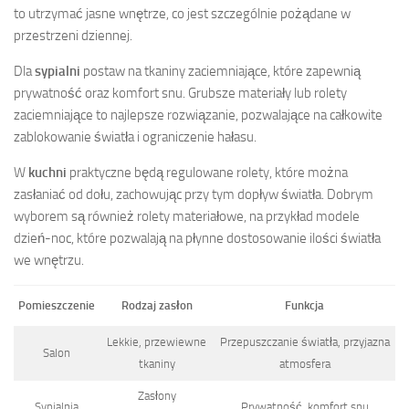
to utrzymać jasne wnętrze, co jest szczególnie pożądane w
przestrzeni dziennej.
Dla
sypialni
postaw na tkaniny zaciemniające, które zapewnią
prywatność oraz komfort snu. Grubsze materiały lub rolety
zaciemniające to najlepsze rozwiązanie, pozwalające na całkowite
zablokowanie światła i ograniczenie hałasu.
W
kuchni
praktyczne będą regulowane rolety, które można
zasłaniać od dołu, zachowując przy tym dopływ światła. Dobrym
wyborem są również rolety materiałowe, na przykład modele
dzień-noc, które pozwalają na płynne dostosowanie ilości światła
we wnętrzu.
Pomieszczenie
Rodzaj zasłon
Funkcja
Lekkie, przewiewne
Przepuszczanie światła, przyjazna
Salon
tkaniny
atmosfera
Zasłony
Sypialnia
Prywatność, komfort snu