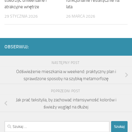
stworzyć uniwersalne i
funkcjonalnie i estetycznie na
atrakcyjne wnętrze
lata
29 STYCZNIA 2026
26 MARCA 2026
OBSERWUJ:
NASTĘPNY POST
Odświeżenie mieszkania w weekend: praktyczny plan i
sprawdzone sposoby na szybką metamorfozę
POPRZEDNI POST
Jak prać tekstylia, by zachować intensywność kolorów i
świeży wygląd na dłużej
Szukaj: