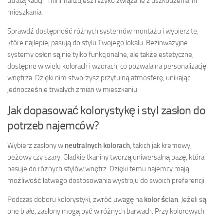
utratą kaucji i minimalizujesz ryzyko związane z uszkodzeniami
mieszkania.
Sprawdź dostępność różnych systemów montażu i wybierz te,
które najlepiej pasują do stylu Twojego lokalu. Bezinwazyjne
systemy osłon są nie tylko funkcjonalne, ale także estetyczne,
dostępne w wielu kolorach i wzorach, co pozwala na personalizację
wnętrza. Dzięki nim stworzysz przytulną atmosferę, unikając
jednocześnie trwałych zmian w mieszkaniu.
Jak dopasować kolorystykę i styl zasłon do
potrzeb najemców?
Wybierz zasłony w
neutralnych kolorach
, takich jak kremowy,
beżowy czy szary. Gładkie tkaniny tworzą uniwersalną bazę, która
pasuje do różnych stylów wnętrz. Dzięki temu najemcy mają
możliwość łatwego dostosowania wystroju do swoich preferencji.
Podczas doboru kolorystyki, zwróć uwagę na
kolor ścian
. Jeżeli są
one białe, zasłony mogą być w różnych barwach. Przy kolorowych