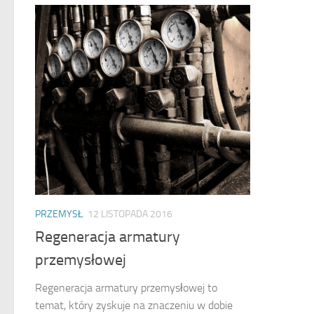
PRZEMYSŁ
12 LISTOPADA 2016
Regeneracja armatury
przemysłowej
Regeneracja armatury przemysłowej to
temat, który zyskuje na znaczeniu w dobie