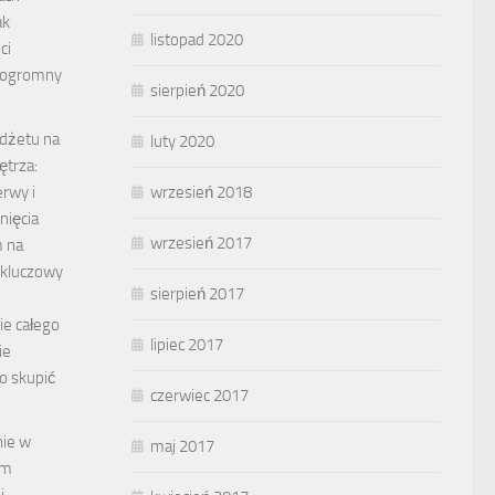
ak
listopad 2020
ci
 ogromny
sierpień 2020
dżetu na
luty 2020
ętrza:
rwy i
wrzesień 2018
nięcia
wrzesień 2017
 na
 kluczowy
sierpień 2017
e całego
lipiec 2017
ie
to skupić
czerwiec 2017
ie w
maj 2017
ym