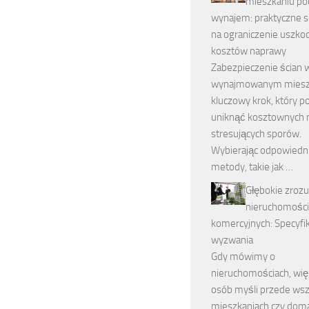
mieszkaniu po
wynajem: praktyczne 
na ograniczenie uszkod
kosztów naprawy
Zabezpieczenie ścian 
wynajmowanym mieszk
kluczowy krok, który p
uniknąć kosztownych 
stresujących sporów.
Wybierając odpowiedn
metody, takie jak …
Głębokie zroz
nieruchomości
komercyjnych: Specyfik
wyzwania
Gdy mówimy o
nieruchomościach, wi
osób myśli przede wsz
mieszkaniach czy dom