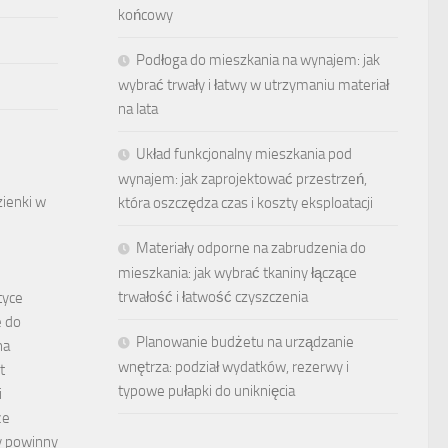
końcowy
Podłoga do mieszkania na wynajem: jak
wybrać trwały i łatwy w utrzymaniu materiał
na lata
Układ funkcjonalny mieszkania pod
wynajem: jak zaprojektować przestrzeń,
zienki w
która oszczędza czas i koszty eksploatacji
Materiały odporne na zabrudzenia do
mieszkania: jak wybrać tkaniny łączące
trwałość i łatwość czyszczenia
tyce
e do
Planowanie budżetu na urządzanie
na
wnętrza: podział wydatków, rezerwy i
t
typowe pułapki do uniknięcia
i
że
y powinny