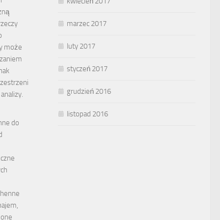
i
kwiecień 2017
zną
rzeczy
marzec 2017
o
luty 2017
zy może
ązaniem
styczeń 2017
dnak
zestrzeni
grudzień 2016
nalizy.
listopad 2016
nne do
d
iczne
ych
chenne
najem,
y one