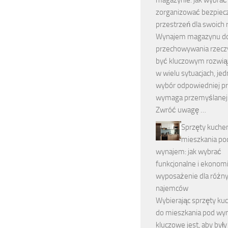
magazynie: jak wybrać 
zorganizować bezpiec
przestrzeń dla swoich 
Wynajem magazynu d
przechowywania rzec
być kluczowym rozwi
w wielu sytuacjach, je
wybór odpowiedniej pr
wymaga przemyślanej a
Zwróć uwagę …
Sprzęty kuche
mieszkania po
wynajem: jak wybrać
funkcjonalne i ekonom
wyposażenie dla różn
najemców
Wybierając sprzęty ku
do mieszkania pod wy
kluczowe jest, aby był