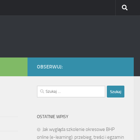
OBSERWUJ:
Szukaj:
OSTATNIE WPISY
Jak wygląda szkolenie okresowe BHP
online (e-learning): przebieg, treści i egzamin