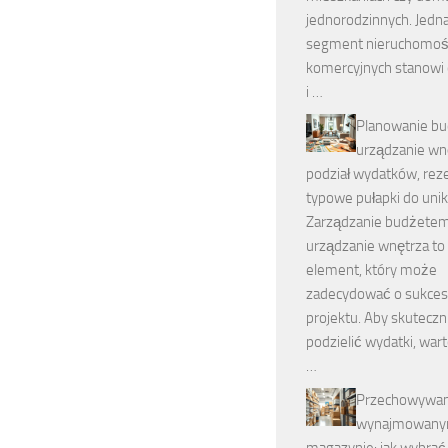
jednorodzinnych. Jedn
segment nieruchomoś
komercyjnych stanowi
i …
Planowanie bu
urządzanie wn
podział wydatków, reze
typowe pułapki do unik
Zarządzanie budżetem
urządzanie wnętrza to
element, który może
zadecydować o sukcesi
projektu. Aby skuteczn
podzielić wydatki, war
…
Przechowywan
wynajmowan