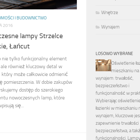
Wnętrze
OMOŚCI I BUDOWNICTWO
A 2016
Wynajem
zesne lampy Strzelce
ie, Łańcut
LOSOWO WYBRANE
 nie tylko funkcjonalny element
Oświetlenie ła
 ale również kluczowy detal w
mieszkaniu na
i, który może całkowicie odmienić
wynajem: trwałość,
ę pomieszczenia. W dobie zakupów
bezpieczeństwo i
zyskujemy dostęp do szerokiego
funkcjonalność w prak
ntu nowoczesnych lamp, które
Wybierając oświetleni
pisują się...
łazienki w mieszkaniu 
wynajem, kluczowe jes
zapewnienie trwałości 
bezpieczeństwa, a tak
funkcjonalności. Lamp