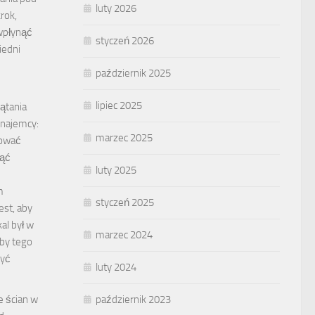
luty 2026
rok,
wpłynąć
styczeń 2026
iedni
październik 2025
…
lipiec 2025
zątania
 najemcy:
marzec 2025
tować
nąć
luty 2025
m
styczeń 2025
est, aby
al był w
marzec 2024
by tego
zyć
luty 2024
e ścian w
październik 2023