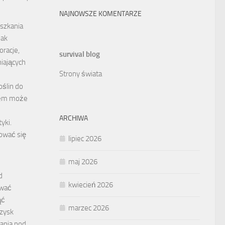
NAJNOWSZE KOMENTARZE
szkania
jak
oracje,
survival blog
iających
Strony świata
ślin do
jem może
ARCHIWA
yki.
dować się
lipiec 2026
maj 2026
d
kwiecień 2026
ować
ąć
marzec 2026
zysk
ania pod