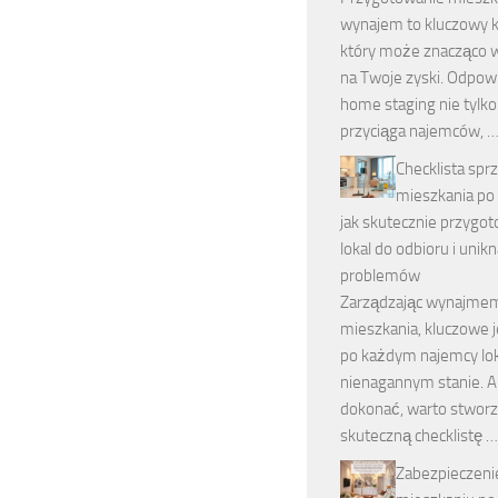
wynajem to kluczowy k
który może znacząco 
na Twoje zyski. Odpow
home staging nie tylko
przyciąga najemców, 
Checklista spr
mieszkania po
jak skutecznie przygo
lokal do odbioru i unik
problemów
Zarządzając wynajme
mieszkania, kluczowe j
po każdym najemcy lok
nienagannym stanie. A
dokonać, warto stwor
skuteczną checklistę …
Zabezpieczeni