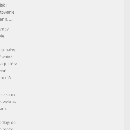
ak i
stowanie
enia, …
ampy
ie,
kcjonalny
również
cji, który
enić
nia. W
eszkania
ak wybrać
maniu
dłogi do
em może