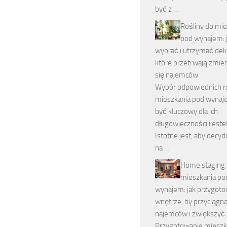
być z …
Rośliny do mie
pod wynajem: 
wybrać i utrzymać dek
które przetrwają zmien
się najemców
Wybór odpowiednich ro
mieszkania pod wyna
być kluczowy dla ich
długowieczności i estet
Istotne jest, aby decy
na …
Home staging
mieszkania po
wynajem: jak przygot
wnętrze, by przyciągn
najemców i zwiększyć 
Przygotowanie mieszk