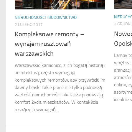
NIERUCH
NIERUCHOMOŚCI I BUDOWNICTWO
2 GRUDNI
2 LUTEGO 2017
Nowoc
Kompleksowe remonty –
Opolsk
wynajem rusztowań
warszawskich
Lampy to
wnętrza,
Warszawskie kamienice, z ich bogatą historią i
aranżacj
architekturą, często wymagają
atmosfer
kompleksowych remontów, aby przywrócić im
online, 
dawny blask. Takie prace nie tylko podnoszą
asortyme
wartość nieruchomości, ale także poprawiają
idealnie w
komfort życia mieszkańców. W kontekście
rosnących wymagań...