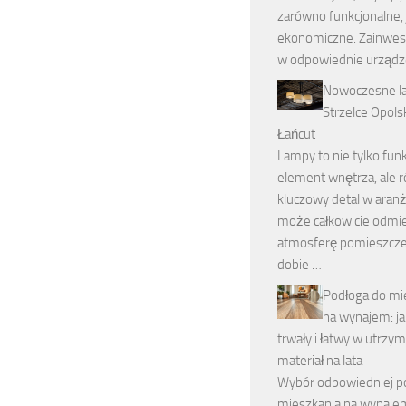
zarówno funkcjonalne, j
ekonomiczne. Zainwe
w odpowiednie urządz
Nowoczesne l
Strzelce Opolsk
Łańcut
Lampy to nie tylko fun
element wnętrza, ale 
kluczowy detal w aranża
może całkowicie odmi
atmosferę pomieszcze
dobie …
Podłoga do mi
na wynajem: j
trwały i łatwy w utrzy
materiał na lata
Wybór odpowiedniej po
mieszkania na wynaj