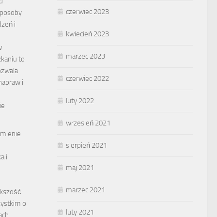
d
czerwiec 2023
sposoby
zeń i
kwiecień 2023
w
marzec 2023
aniu to
ozwala
czerwiec 2022
napraw i
luty 2022
ie
wrzesień 2021
umienie
sierpień 2021
a i
maj 2021
marzec 2021
ększość
ystkim o
luty 2021
ach