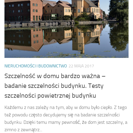
NIERUCHOMOŚCI I BUDOWNICTWO
22 MAJA 2017
Szczelność w domu bardzo ważna –
badanie szczelności budynku. Testy
szczelności powietrznej budynku
Każdemu z nas zależy na tym, aby w domu było ciepło. Z tego
też powodu często decydujemy się na badanie szczelności
budynku. Dzięki temu mamy pewność, że dom jest szczelny, a
zimno z zewnątrz...