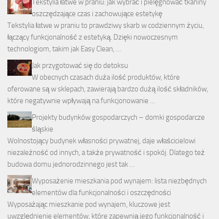
Tekstylia łatwe w praniu: jak wybrać i pielęgnować tkaniny
oszczędzające czas i zachowujące estetykę
Tekstylia łatwe w praniu to prawdziwy skarb w codziennym życiu,
łączący funkcjonalność z estetyką. Dzięki nowoczesnym
technologiom, takim jak Easy Clean, …
Jak przygotować się do detoksu
W obecnych czasach duża ilość produktów, które
oferowane są w sklepach, zawierają bardzo dużą ilość składników,
które negatywnie wpływają na funkcjonowanie …
Projekty budynków gospodarczych – domki gospodarcze
śląskie
Wolnostojący budynek własności prywatnej, daje właścicielowi
niezależność od innych, a także prywatność i spokój. Dlatego też
budowa domu jednorodzinnego jest tak …
Wyposażenie mieszkania pod wynajem: lista niezbędnych
elementów dla funkcjonalności i oszczędności
Wyposażając mieszkanie pod wynajem, kluczowe jest
uwzględnienie elementów, które zapewnią jego funkcjonalność i