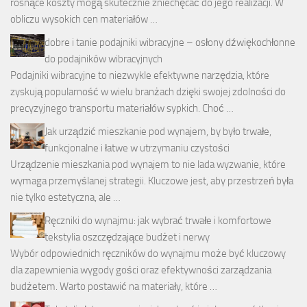
rosnące koszty mogą skutecznie zniechęcać do jego realizacji. W
obliczu wysokich cen materiałów …
dobre i tanie podajniki wibracyjne – osłony dźwiękochłonne
do podajników wibracyjnych
Podajniki wibracyjne to niezwykle efektywne narzędzia, które
zyskują popularność w wielu branżach dzięki swojej zdolności do
precyzyjnego transportu materiałów sypkich. Choć …
Jak urządzić mieszkanie pod wynajem, by było trwałe,
funkcjonalne i łatwe w utrzymaniu czystości
Urządzenie mieszkania pod wynajem to nie lada wyzwanie, które
wymaga przemyślanej strategii. Kluczowe jest, aby przestrzeń była
nie tylko estetyczna, ale …
Ręczniki do wynajmu: jak wybrać trwałe i komfortowe
tekstylia oszczędzające budżet i nerwy
Wybór odpowiednich ręczników do wynajmu może być kluczowy
dla zapewnienia wygody gości oraz efektywności zarządzania
budżetem. Warto postawić na materiały, które …