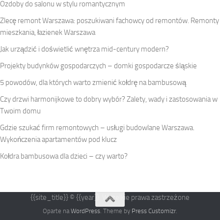
Ozdoby do salonu w stylu romantycznym
Zlecę remont Warszawa: poszukiwani fachowcy od remontów. Remonty
mieszkania, łazienek Warszawa
Jak urządzić i doświetlić wnętrza mid-century modern?
Projekty budynków gospodarczych – domki gospodarcze śląskie
5 powodów, dla których warto zmienić kołdrę na bambusową
Czy drzwi harmonijkowe to dobry wybór? Zalety, wady i zastosowania w
Twoim domu
Gdzie szukać firm remontowych – usługi budowlane Warszawa.
Wykończenia apartamentów pod klucz
Kołdra bambusowa dla dzieci – czy warto?
{{site_title}} © {{year}}. Wszelkie prawa zastrzeżone
Oparte na
WordPress
. Theme by
Press Customizr
.