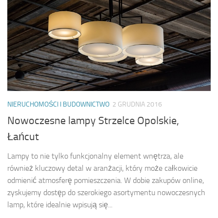
NIERUCHOMOŚCI I BUDOWNICTWO
2 GRUDNIA 2016
Nowoczesne lampy Strzelce Opolskie,
Łańcut
Lampy to nie tylko funkcjonalny element wnętrza, ale
również kluczowy detal w aranżacji, który może całkowicie
odmienić atmosferę pomieszczenia. W dobie zakupów online,
zyskujemy dostęp do szerokiego asortymentu nowoczesnych
lamp, które idealnie wpisują się...