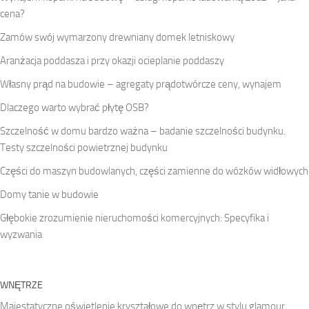
cena?
Zamów swój wymarzony drewniany domek letniskowy
Aranżacja poddasza i przy okazji ocieplanie poddaszy
Własny prąd na budowie – agregaty prądotwórcze ceny, wynajem
Dlaczego warto wybrać płytę OSB?
Szczelność w domu bardzo ważna – badanie szczelności budynku.
Testy szczelności powietrznej budynku
Części do maszyn budowlanych, części zamienne do wózków widłowych
Domy tanie w budowie
Głębokie zrozumienie nieruchomości komercyjnych: Specyfika i
wyzwania
WNĘTRZE
Majestatyczne oświetlenie kryształowe do wnętrz w stylu glamour