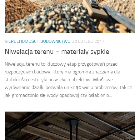
NIERUCHOMOŚCI I BUDOWNICTWO
20 LUTEGO 2017
Niwelacja terenu – materiały sypkie
Niwelacja terenu to kluczowy etap przygotowań przed
rozpoczęciem budowy, który ma ogromne znaczenie dla
stabilności i estetyki przyszłych obiektów. Właściwe
wyrównanie działki pozwala uniknąć wielu problemów, takich
jak gromadzenie się wody opadowej czy osłabienie...