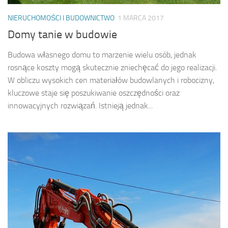
NIERUCHOMOŚCI I BUDOWNICTWO
1 MARCA 2017
Domy tanie w budowie
Budowa własnego domu to marzenie wielu osób, jednak
rosnące koszty mogą skutecznie zniechęcać do jego realizacji.
W obliczu wysokich cen materiałów budowlanych i robocizny,
kluczowe staje się poszukiwanie oszczędności oraz
innowacyjnych rozwiązań. Istnieją jednak...