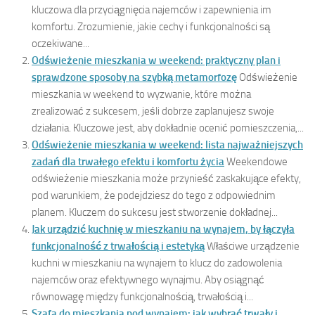
kluczowa dla przyciągnięcia najemców i zapewnienia im
komfortu. Zrozumienie, jakie cechy i funkcjonalności są
oczekiwane...
Odświeżenie mieszkania w weekend: praktyczny plan i
sprawdzone sposoby na szybką metamorfozę
Odświeżenie
mieszkania w weekend to wyzwanie, które można
zrealizować z sukcesem, jeśli dobrze zaplanujesz swoje
działania. Kluczowe jest, aby dokładnie ocenić pomieszczenia,...
Odświeżenie mieszkania w weekend: lista najważniejszych
zadań dla trwałego efektu i komfortu życia
Weekendowe
odświeżenie mieszkania może przynieść zaskakujące efekty,
pod warunkiem, że podejdziesz do tego z odpowiednim
planem. Kluczem do sukcesu jest stworzenie dokładnej...
Jak urządzić kuchnię w mieszkaniu na wynajem, by łączyła
funkcjonalność z trwałością i estetyką
Właściwe urządzenie
kuchni w mieszkaniu na wynajem to klucz do zadowolenia
najemców oraz efektywnego wynajmu. Aby osiągnąć
równowagę między funkcjonalnością, trwałością i...
Szafa do mieszkania pod wynajem: jak wybrać trwały i