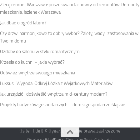
Zlecę remont Warszawa: poszukiwani fachowcy od remontów. Remonty
mieszkania, łazienek Warszawa
Jak dbać o ogród latem?
Czy drzwi harmonijkowe to dobry wybór? Zalety, wady i zastosowania w
Twoim domu
Ozdoby do salonu w stylu romantycznym
Krzesła do kuchni – jakie wybrać?
Odśwież wnętrze swojego mieszkania
Luksus i Wygoda: Odkryj Łóżka z Wyjątkowych Materiałów
Jak urządzić i doświetlić wnętrza mid-century modern?
Projekty budynków gospodarczych – domki gospodarcze śląskie
{{site_title}} © {{year}}. Wszelkie prawa zastrzeżone
Oparte na
WordPress
. Theme by
Press Customizr
.