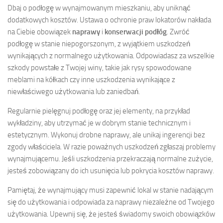
Dbaj o podłogę w wynajmowanym mieszkaniu, aby uniknąć
dodatkowych kosztów. Ustawa o ochronie praw lokatorów nakłada
na Ciebie obowiązek
naprawy
i
konserwacji podłóg
. Zwróć
podłogę w stanie niepogorszonym, z wyjątkiem uszkodzeń
wynikających z normalnego użytkowania. Odpowiadasz za wszelkie
szkody powstałe z Twojej winy, takie jak rysy spowodowane
meblami na kółkach czy inne uszkodzenia wynikające z
niewłaściwego użytkowania lub zaniedbań.
Regularnie pielęgnuj podłogę oraz jej elementy, na przykład
wykładziny, aby utrzymać je w dobrym stanie technicznym i
estetycznym. Wykonuj drobne naprawy, ale unikaj ingerencji bez
zgody właściciela. W razie poważnych uszkodzeń zgłaszaj problemy
wynajmującemu. Jeśli uszkodzenia przekraczają normalne zużycie,
jesteś zobowiązany do ich usunięcia lub pokrycia kosztów naprawy.
Pamiętaj, że wynajmujący musi zapewnić lokal w stanie nadającym
się do użytkowania i odpowiada za naprawy niezależne od Twojego
użytkowania. Upewnij się, że jesteś świadomy swoich obowiązków