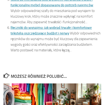
funkcjonalny mebel dopasowany do potrzeb najemców
Wybór odpowiedniej szafy do mieszkania pod wynajem to
kluczowy krok, który może znacznie wpłynąć na komfort
najemców. Aby zapewnić trwałość i funkcjonalność...
Ręczniki do wynajmu: jak wybrać trwałe i komfortowe
tekstylia oszczędzające budżet i nerwy
Wybór odpowiednich
ręczników do wynajmu może być kluczowy dla zapewnienia
wygody gości oraz efektywności zarządzania budżetem.
Warto postawić na materiały, które łączą...
MOŻESZ RÓWNIEŻ POLUBIĆ…