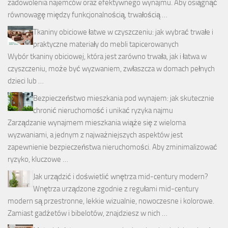
zadowolenia najemców oraz efektywnego wynajmu. Aby osiągnąć
równowagę między funkcjonalnością, trwałością …
Tkaniny obiciowe łatwe w czyszczeniu: jak wybrać trwałe i
praktyczne materiały do mebli tapicerowanych
Wybór tkaniny obiciowej, która jest zarówno trwała, jak i łatwa w
czyszczeniu, może być wyzwaniem, zwłaszcza w domach pełnych
dzieci lub …
Bezpieczeństwo mieszkania pod wynajem: jak skutecznie
chronić nieruchomość i unikać ryzyka najmu
Zarządzanie wynajmem mieszkania wiąże się z wieloma
wyzwaniami, a jednym z najważniejszych aspektów jest
zapewnienie bezpieczeństwa nieruchomości. Aby zminimalizować
ryzyko, kluczowe …
Jak urządzić i doświetlić wnętrza mid-century modern?
Wnętrza urządzone zgodnie z regułami mid-century
modern są przestronne, lekkie wizualnie, nowoczesne i kolorowe.
Zamiast gadżetów i bibelotów, znajdziesz w nich …