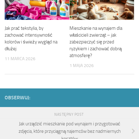
Jak prać tekstylia, by
Mieszkanie na wynajem dla
zachować intensywność
właścicieli zwierząt – jak
kolorów i świeży wygląd na
zabezpieczyć się przed
dłużej
ryzykiem i zachować dobrą
atmosferę?
11 MARCA 2026
1 MAJA 2026
OBSERWUJ:
NASTĘPNY POST
Jak urządzić mieszkanie pod wynajem i przygotować
zdjęcia, które przyciągną najemców bez nadmiernych
kosztów