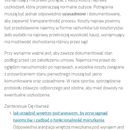
Wynajmujący ma prawo potrącać z kaucji koszty naprawy
uszkodzeń, które przekraczają normalne zużycie. Potrącenia
muszą być jednak odpowiednio
uzasadnione
i dokumentowane,
aby zapewnić transparentność procesu. Koszty napraw powinny
być przedstawione najemcy w formie rachunków lub kosztorysów.
Jeśli wydatki na naprawy przekroczą wysokość kaucji, wynajmujący
ma możliwość dochodzenia różnicy przez sąd.
Przy wynajmie ważne jest, aby zawsze dokumentować stan
podłogi przed i po zakończeniu umowy. Najemca ma prawo do
oględzin nieruchomości po naprawach, a wszelkie koszty związane
z przywróceniem stanu pierwotnego muszą być jasno
komunikowane oraz uzasadnione. W razie sporów, sporządzenie
protokołu zdawczo-odbiorczego jest istotne, aby mieć dowody na
ewentualne uszkodzenia.
Zainteresuje Cię również:
Jak urządzić wnętrze pod wynajem, by przyciągnąć
najemców i zadbać o funkcjonalność mieszkania
Odpowiednia aranżacja wnętrza mieszkania pod wynajem jest