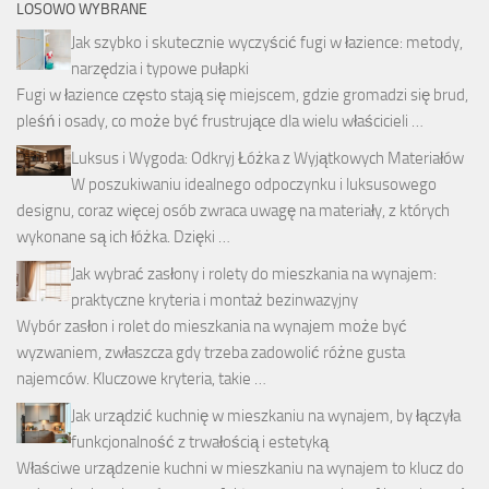
LOSOWO WYBRANE
Jak szybko i skutecznie wyczyścić fugi w łazience: metody,
narzędzia i typowe pułapki
Fugi w łazience często stają się miejscem, gdzie gromadzi się brud,
pleśń i osady, co może być frustrujące dla wielu właścicieli …
Luksus i Wygoda: Odkryj Łóżka z Wyjątkowych Materiałów
W poszukiwaniu idealnego odpoczynku i luksusowego
designu, coraz więcej osób zwraca uwagę na materiały, z których
wykonane są ich łóżka. Dzięki …
Jak wybrać zasłony i rolety do mieszkania na wynajem:
praktyczne kryteria i montaż bezinwazyjny
Wybór zasłon i rolet do mieszkania na wynajem może być
wyzwaniem, zwłaszcza gdy trzeba zadowolić różne gusta
najemców. Kluczowe kryteria, takie …
Jak urządzić kuchnię w mieszkaniu na wynajem, by łączyła
funkcjonalność z trwałością i estetyką
Właściwe urządzenie kuchni w mieszkaniu na wynajem to klucz do