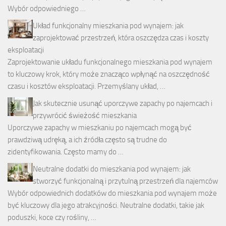
Wybór odpowiedniego …
Układ funkcjonalny mieszkania pod wynajem: jak
zaprojektować przestrzeń, która oszczędza czas i koszty
eksploatacji
Zaprojektowanie układu funkcjonalnego mieszkania pod wynajem
to kluczowy krok, który może znacząco wpłynąć na oszczędność
czasu i kosztów eksploatacji. Przemyślany układ, …
Jak skutecznie usunąć uporczywe zapachy po najemcach i
przywrócić świeżość mieszkania
Uporczywe zapachy w mieszkaniu po najemcach mogą być
prawdziwą udręką, a ich źródła często są trudne do
zidentyfikowania. Często mamy do …
Neutralne dodatki do mieszkania pod wynajem: jak
stworzyć funkcjonalną i przytulną przestrzeń dla najemców
Wybór odpowiednich dodatków do mieszkania pod wynajem może
być kluczowy dla jego atrakcyjności. Neutralne dodatki, takie jak
poduszki, koce czy rośliny, …