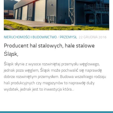
NIERUCHOMOŚCI I BUDOWNICTWO
/
PRZEMYSŁ
22 GRUDNIA 2016
Producent hal stalowych, hale stalowe
Śląsk,
Śląsk słynie z wysoce rozwiniętej przemysłu węglowego,
jednak poza węglem, Śląsk może pochwalić się naprawdę
dobrze rozwiniętym przemysłem. Budowa wszelkiego rodzaju
hali produkcyjnych czy magazynów to naprawdę duży
wydatek, jednak jest to inwestycja która...