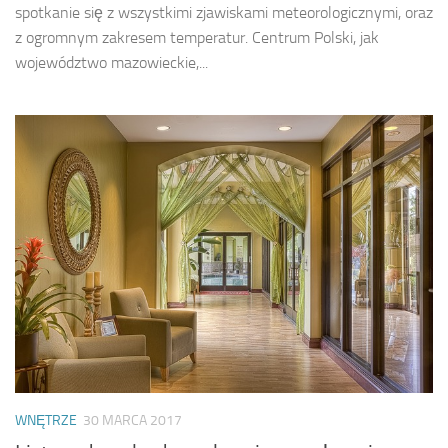
spotkanie się z wszystkimi zjawiskami meteorologicznymi, oraz
z ogromnym zakresem temperatur. Centrum Polski, jak
województwo mazowieckie,...
WNĘTRZE
30 MARCA 2017