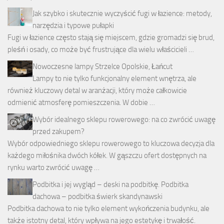
Jak szybko i skutecznie wyczyścić fugi w łazience: metody,
narzędzia i typowe pułapki
Fugi w łazience często stają się miejscem, gdzie gromadzi się brud,
pleśń i osady, co może być frustrujące dla wielu właścicieli …
Nowoczesne lampy Strzelce Opolskie, Łańcut
Lampy to nie tylko funkcjonalny element wnętrza, ale
również kluczowy detal w aranżacji, który może całkowicie
odmienić atmosferę pomieszczenia. W dobie …
Wybór idealnego sklepu rowerowego: na co zwrócić uwagę
przed zakupem?
Wybór odpowiedniego sklepu rowerowego to kluczowa decyzja dla
każdego miłośnika dwóch kółek. W gąszczu ofert dostępnych na
rynku warto zwrócić uwagę …
Podbitka i jej wygląd – deski na podbitkę. Podbitka
dachowa – podbitka świerk skandynawski
Podbitka dachowa to nie tylko element wykończenia budynku, ale
także istotny detal, który wpływa na jego estetykę i trwałość.