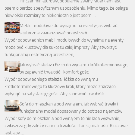
Pinczer miniaturowy, popularnie zwany ratlerkiem jest
psem o bardzo specyficznym usposobieniu. Mimo tego, że osiąga
niewielkie rozmiary to niekoniecznie jest psem …
Meble modułowe do wynajmu na eventy: jak wybrać i
skutecznie zaaranżować przestrzeń
Wybór odpowiednich mebli modułowych do wynajmu na eventy
może być kluczowy dla sukcesu całej imprezy. Aby stworzyć
funkcjonalną i estetyczną przestrzeń, …
Jak wybrać stelaż i łóżko do wynajmu krótkoterminowego,
by zapewnić trwałość i komfort gości
Wybór odpowiedniego stelaża i łóżka do wynajmu
krótkoterminowego to kluczowy krok, który może znacząco
wpłynąć na satysfakcję gości. Aby zapewnić trwałość …
Sofa do mieszkania pod wynajem: jak wybrać trwały i
funkcjonalny model dopasowany do potrzeb najemców
Wybór sofy do mieszkania pod wynajem to nie lada wyzwanie,
zwłaszcza gdy zależy nam na trwałości i funkcjonalności. Kluczowe
jest, aby …