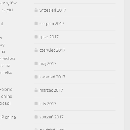
 sprzętów
 części
wrzesień 2017
sierpień 2017
nt
lipiec 2017
w
owy
czerwiec 2017
 na
czeństwo
maj 2017
ularna
e tylko
kwiecień 2017
kolenie
marzec 2017
online
reści i
luty 2017
styczeń 2017
HP online
o