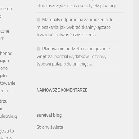
która oszczędza czas i koszty eksploatacji
nne do
d
Materiały odporne na zabrudzenia do
mieszkania: jak wybrać tkaniny łączące
iczne
trwałość i łatwość czyszczenia
ych
Planowanie budżetu na urządzanie
chenne
wnętrza: podział wydatków, rezerwy i
najem,
typowe pułapki do uniknięcia
y one
ak i
stowanie
NAJNOWSZE KOMENTARZE
enia, …
trzu,
ie
survival blog
ułatwiają
Strony świata
trzu to
ki, ale