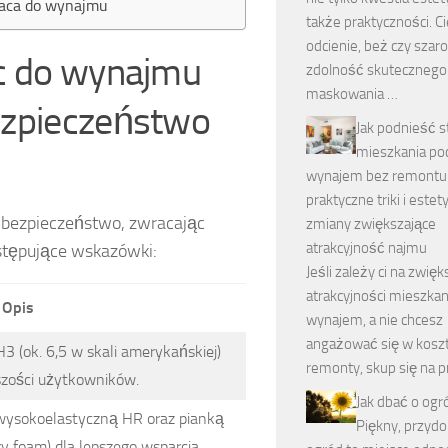
eraca do wynajmu
także praktyczności. 
odcienie, beż czy szar
ac do wynajmu
zdolność skutecznego
maskowania …
ezpieczeństwo
Jak podnieść s
mieszkania po
wynajem bez remontu
praktyczne triki i este
i bezpieczeństwo, zwracając
zmiany zwiększające
atrakcyjność najmu
stępujące wskazówki:
Jeśli zależy ci na zwię
atrakcyjności mieszkan
Opis
wynajem, a nie chcesz
angażować się w kos
3 (ok. 6,5 w skali amerykańskiej)
remonty, skup się na p
szości użytkowników.
Jak dbać o ogr
 wysokoelastyczną HR oraz pianką
Piękny, przy
 foam) dla lepszego wsparcia.