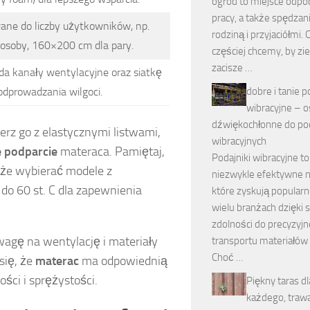
ogród to miejsce odpo
pracy, a także spędzan
ne do liczby użytkowników, np.
rodziną i przyjaciółmi. 
osoby, 160×200 cm dla pary.
częściej chcemy, by zi
zacisze …
ada kanały wentylacyjne oraz siatkę
odprowadzania wilgoci.
dobre i tanie p
wibracyjne – o
dźwiękochłonne do po
erz go z elastycznymi listwami,
wibracyjnych
 podparcie
materaca. Pamiętaj,
Podajniki wibracyjne to
kże wybierać modele z
niezwykle efektywne n
o 60 st. C dla zapewnienia
które zyskują popular
wielu branżach dzięki 
zdolności do precyzyj
agę na wentylację i materiały
transportu materiałów 
Choć …
się, że
materac
ma odpowiednią
ści i sprężystości.
Piękny taras dl
każdego, trawa