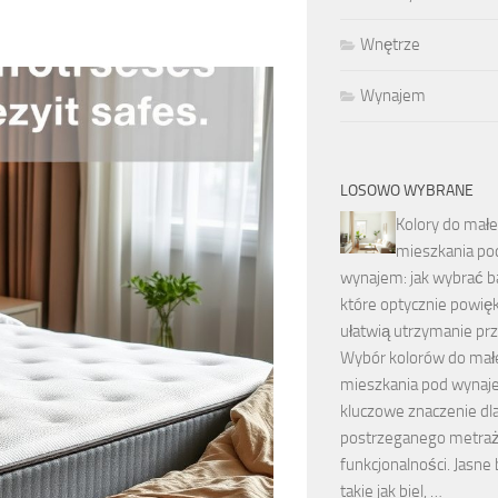
Wnętrze
Wynajem
LOSOWO WYBRANE
Kolory do mał
mieszkania po
wynajem: jak wybrać b
które optycznie powięk
ułatwią utrzymanie prz
Wybór kolorów do mał
mieszkania pod wyna
kluczowe znaczenie dla
postrzeganego metraż
funkcjonalności. Jasne
takie jak biel, …