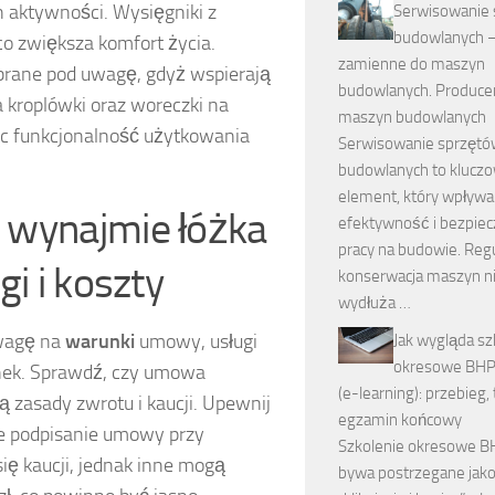
 aktywności. Wysięgniki z
Serwisowanie
budowlanych –
co zwiększa komfort życia.
zamienne do maszyn
brane pod uwagę, gdyż wspierają
budowlanych. Produce
a kroplówki oraz woreczki na
maszyn budowlanych
c funkcjonalność użytkowania
Serwisowanie sprzętó
budowlanych to klucz
element, który wpływa
 wynajmie łóżka
efektywność i bezpie
pracy na budowie. Reg
gi i koszty
konserwacja maszyn ni
wydłuża …
uwagę na
warunki
umowy, usługi
Jak wygląda sz
okresowe BHP 
anek. Sprawdź, czy umowa
(e-learning): przebieg, t
ą zasady zwrotu i kaucji. Upewnij
egzamin końcowy
nie podpisanie umowy przy
Szkolenie okresowe B
ię kaucji, jednak inne mogą
bywa postrzegane jak