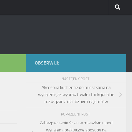
OBSERWUJ:
NASTĘPNY POST
Akcesoria kuchenne do mieszkania na
wynajem: jak wybrać trwałe i funkcjonalne
rozwiązania dla różnych najemców
POPRZEDNI POST
Zabezpieczenie ścian w mieszkaniu pod
wynajem: praktyczne sposoby na