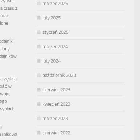
czynku,
marzec 2025
ia czasu z
Coraz
luty 2025
elone
styczeń 2025
odajniki
marzec 2024
słony
dajników
luty 2024
październik 2023
arzędzia,
ność w
czerwiec 2023
swojej
nego
kwiecień 2023
sypkich.
marzec 2023
a
czerwiec 2022
 rolkowa.