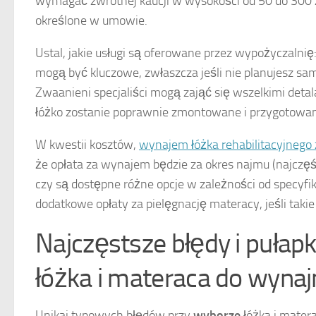
wymagać zwrotnej kaucji w wysokości od 50 do 300 z
określone w umowie.
Ustal, jakie usługi są oferowane przez wypożyczalnię
mogą być kluczowe, zwłaszcza jeśli nie planujesz sa
Zwaanieni specjaliści mogą zająć się wszelkimi deta
łóżko zostanie poprawnie zmontowane i przygotowa
W kwestii kosztów,
wynajem łóżka rehabilitacyjnego 
że opłata za wynajem będzie za okres najmu (najczęś
czy są dostępne różne opcje w zależności od specyfika
dodatkowe opłaty za pielęgnację materacy, jeśli takie
Najczęstsze błędy i pułap
łóżka i materaca do wyna
Unikaj typowych błędów przy
wyborze
łóżka i mater