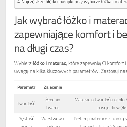
Najczęstsze błędy i pułapki przy wyborze łóżka i mat
Jak wybrać łóżko i mater
zapewniające komfort i b
na długi czas?
Wybierz
łóżko
i
materac
, które zapewnią Ci komfort 
uwagę na kilka kluczowych parametrów. Zastosuj na
Parametr
Zalecenie
Średnio
Materac o twardości około H
Twardość
twarde
pasuje do więk
Gęstość
Warstwowa
Preferuj materace z pianką
pianki
budowa
termoelastyczną (memory