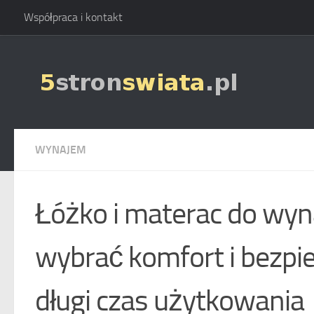
Współpraca i kontakt
Skip to content
WYNAJEM
Łóżko i materac do wyn
wybrać komfort i bezpi
długi czas użytkowania