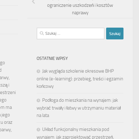
ograniczenie uszkodzeń i kosztów
naprawy
Szukaj:
OSTATNIE WPISY
ego
d
Jak wygląda szkolenie okresowe BHP
arwy,
online (e-learning): przebieg, treści i egzamin
szą i
końcowy
estrzeni
ego
Podłoga do mieszkania na wynajem: jak
jem ma
wybrać trwały i łatwy w utrzymaniu materiał
 jego
na lata
u oraz
Układ funkcjonalny mieszkania pod
 barwy,
wynajem: jak zaprojektować przestrzeń,