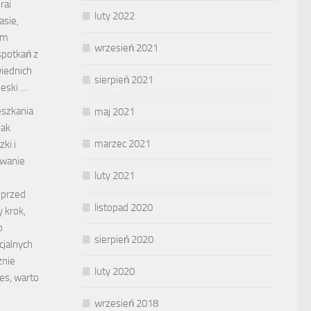
rai
luty 2022
asie,
ym
wrzesień 2021
spotkań z
iednich
sierpień 2021
deski …
eszkania
maj 2021
jak
marzec 2021
ki i
owanie
luty 2021
 przed
listopad 2020
 krok,
o
sierpień 2020
cjalnych
znie
luty 2020
es, warto
wrzesień 2018