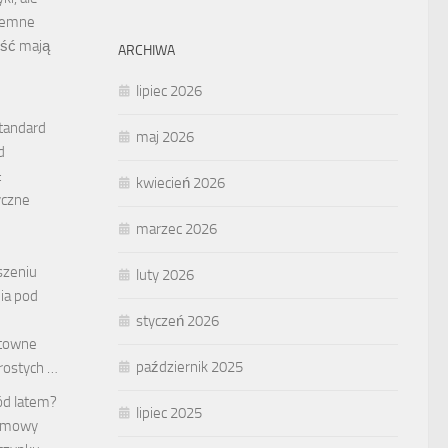
Ciemne
ość mają
ARCHIWA
lipiec 2026
tandard
maj 2026
d
:
kwiecień 2026
tyczne
marzec 2026
kszeniu
luty 2026
ia pod
styczeń 2026
ztowne
październik 2025
rostych …
ód latem?
lipiec 2025
domowy