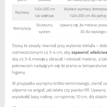
140×200 cm
Wybierz wymiary dostosowa
Wymiary
lub większe
140×200 cm dla jednej 
Skuteczny
Upewnij się, że materac posi
Wentylacja
system
3D dla lepszego 
Stosuj te zasady również przy wyborze stelaża – dobi
rozmieszczonymi co 3-4 cm, aby
zapewnić właściwe
aby co 3-6 miesięcy obracać i rotować materac, a ta
pokrowcem nadającym się do prania w temperaturze d
higieny.
W przypadku wynajmu krótko terminowego, zwróć uw
odporne na wilgoć, jak lateks czy pianka HR. Upewnij 
wysokość bazy nośnej, co najmniej 10 cm, dla stabilno