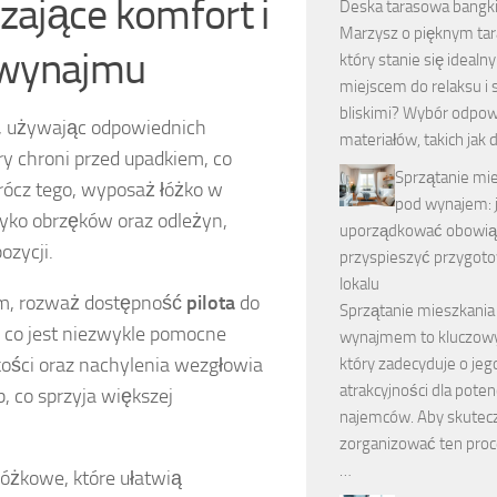
zające komfort i
Deska tarasowa bangki
Marzysz o pięknym tar
 wynajmu
który stanie się idealn
miejscem do relaksu i 
bliskimi? Wybór odpow
, używając odpowiednich
materiałów, takich jak 
ry chroni przed upadkiem, co
Sprzątanie mi
ócz tego, wyposaż łóżko w
pod wynajem: 
yzyko obrzęków oraz odleżyn,
uporządkować obowiąz
ozycji.
przyspieszyć przygot
lokalu
wym, rozważ dostępność
pilota
do
Sprzątanie mieszkania
, co jest niezwykle pomocne
wynajmem to kluczowy
kości oraz nachylenia wezgłowia
który zadecyduje o jeg
atrakcyjności dla poten
 co sprzyja większej
najemców. Aby skutec
zorganizować ten proc
…
yłóżkowe, które ułatwią