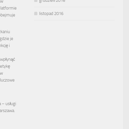
grudzień 2016
e w
platformie
listopad 2016
 obejmuje
zkaniu
dzie je
kcję i
 wpłynąć
tetykę
 w
Kluczowe
a – usługi
rszawa.