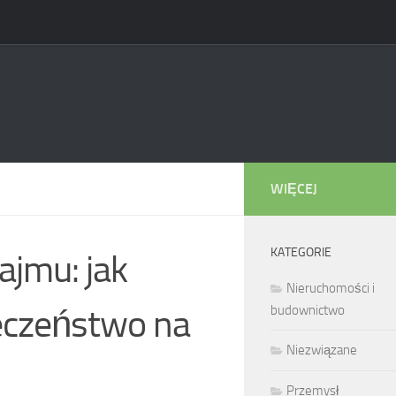
WIĘCEJ
KATEGORIE
ajmu: jak
Nieruchomości i
eczeństwo na
budownictwo
Niezwiązane
Przemysł