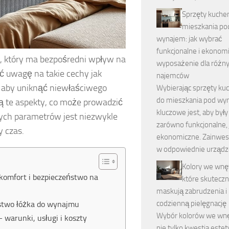
Sprzęty kuche
mieszkania po
wynajem: jak wybrać
funkcjonalne i ekonom
, który ma bezpośredni wpływ na
wyposażenie dla różn
ć uwagę na takie cechy jak
najemców
, aby uniknąć niewłaściwego
Wybierając sprzęty ku
do mieszkania pod wy
ą te aspekty, co może prowadzić
kluczowe jest, aby był
ych parametrów jest niezwykle
zarówno funkcjonalne, j
y czas.
ekonomiczne. Zainwe
w odpowiednie urządz
Kolory we wnę
komfort i bezpieczeństwo na
które skuteczn
maskują zabrudzenia i 
codzienną pielęgnację
ństwo łóżka do wynajmu
Wybór kolorów we wnę
 warunki, usługi i koszty
nie tylko kwestia estety