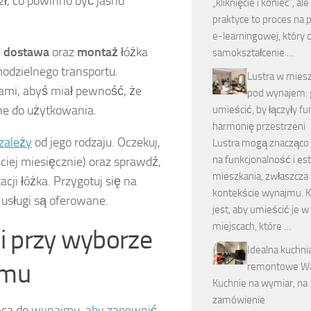
ł, co powinno być jasno
„kliknięcie i koniec”, al
praktyce to proces na 
e-learningowej, który
:
dostawa
oraz
montaż
łóżka
samokształcenie …
modzielnego transportu.
Lustra w mies
lami, abyś miał pewność, że
pod wynajem: g
ne do użytkowania.
umieścić, by łączyły fun
harmonię przestrzeni
zależy
od jego rodzaju. Oczekuj,
Lustra mogą znacząco
na funkcjonalność i es
ciej miesięcznie) oraz sprawdź,
mieszkania, zwłaszcza
cji łóżka. Przygotuj się na
kontekście wynajmu. 
 usługi są oferowane.
jest, aby umieścić je w
miejscach, które …
ki przy wyborze
Idealna kuchni
jmu
remontowe Wa
Kuchnie na wymiar, na
zamówienie
aca do
wynajmu, aby zapewnić