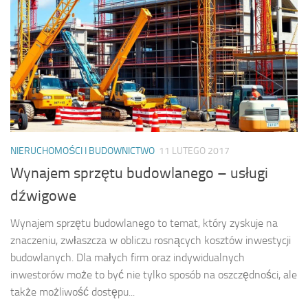
NIERUCHOMOŚCI I BUDOWNICTWO
11 LUTEGO 2017
Wynajem sprzętu budowlanego – usługi
dźwigowe
Wynajem sprzętu budowlanego to temat, który zyskuje na
znaczeniu, zwłaszcza w obliczu rosnących kosztów inwestycji
budowlanych. Dla małych firm oraz indywidualnych
inwestorów może to być nie tylko sposób na oszczędności, ale
także możliwość dostępu...