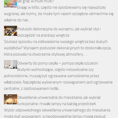
Jak grać w multi multi?
Grając w lotto, często nie spodziewamy się najwyższej
wygranej, ale liczmy, że może tym razem szczęście uśmiechnie się
właśnie do nas …
Poduszki dekoracyjne do wynajmu: jak wybrać styl i
oszczędzić na aranżacji wnętrza
Szukasz sposobu na odświeżenie swojego wnętrza bez dużych
wydatków? Wynajem poduszek dekoracyjnych to doskonała opcja,
która pozwala na stworzenie stylowej atmosfery, …
Odwierty do pomp ciepła – pompa ciepła szczecin
Budynki wolnostojące, często indywidualne czy
jednorodzinne, muszą być ogrzewane samodzielnie przez
właściciela. Najczęściej wybieranym rozwiązaniem jest ogrzewanie
centralne, z zastosowaniem kotła …
Oświetlenie uniwersalne do mieszkania: jak wybrać
funkcjonalne i trwałe lampy na każdą przestrzeń
Wybór odpowiedniego oświetlenia uniwersalnego do mieszkania
może być wyzwaniem, a nieodpowiednie lampy mogą zepsuć