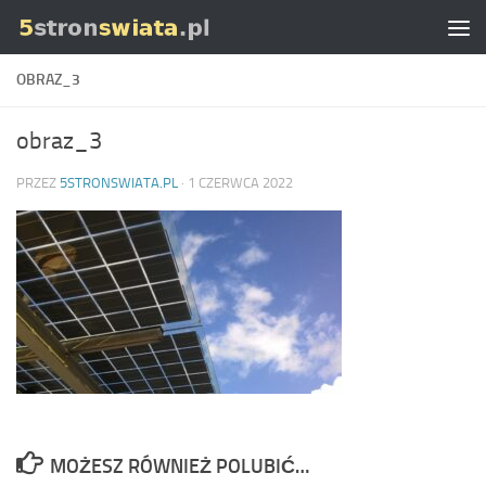
Skip to content
OBRAZ_3
obraz_3
PRZEZ
5STRONSWIATA.PL
·
1 CZERWCA 2022
MOŻESZ RÓWNIEŻ POLUBIĆ…