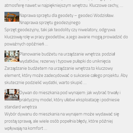
atmosferę nawet w najpiękniejszym wnętrzu. Kluczowe cechy, …
Naprawa sprzętu dla geodety – geodeci Wodzisław.
Nnaprawa sprzętu geodezyjnego
Sprzęt geodezyjny, taki jak teodolity czy niwelatory, odgrywa
kluczową rolę w pracy geodetów, a jego awarie mogą prowadzić do
poważnych opóźnień …
Planowanie budżetu na urządzanie wnętrza: podział
wydatków, rezerwy i typowe pułapki do uniknięcia
Zarządzanie budżetem na urządzanie wnętrza to kluczowy
element, który może zadecydować o sukcesie całego projektu. Aby
skutecznie podzielić wydatki, warto skupić …
Dywan do mieszkania pod wynajem: jak wybrać trwały i
praktyczny model, który ułatwi eksploatację i podniesie
standard wnętrza
Wybór dywanu do mieszkania na wynajem może wydawać się
prostą sprawą, ale wiele osób popełnia błędy, które później
wpływają na komfort …