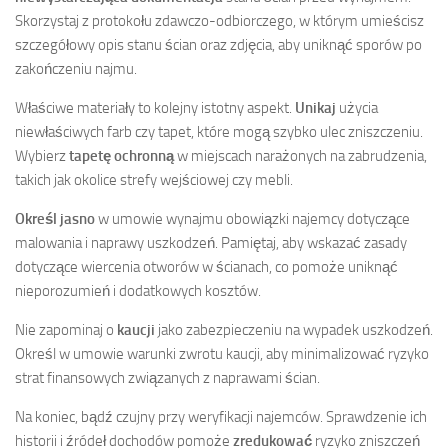
Skorzystaj z protokołu zdawczo-odbiorczego, w którym umieścisz
szczegółowy opis stanu ścian oraz zdjęcia, aby uniknąć sporów po
zakończeniu najmu.
Właściwe materiały to kolejny istotny aspekt.
Unikaj
użycia
niewłaściwych farb czy tapet, które mogą szybko ulec zniszczeniu.
Wybierz
tapetę ochronną
w miejscach narażonych na zabrudzenia,
takich jak okolice strefy wejściowej czy mebli.
Określ jasno
w umowie wynajmu obowiązki najemcy dotyczące
malowania i naprawy uszkodzeń. Pamiętaj, aby wskazać zasady
dotyczące wiercenia otworów w ścianach, co pomoże uniknąć
nieporozumień i dodatkowych kosztów.
Nie zapominaj o
kaucji
jako zabezpieczeniu na wypadek uszkodzeń.
Określ w umowie warunki zwrotu kaucji, aby minimalizować ryzyko
strat finansowych związanych z naprawami ścian.
Na koniec, bądź czujny przy weryfikacji najemców. Sprawdzenie ich
historii i źródeł dochodów pomoże
zredukować
ryzyko zniszczeń