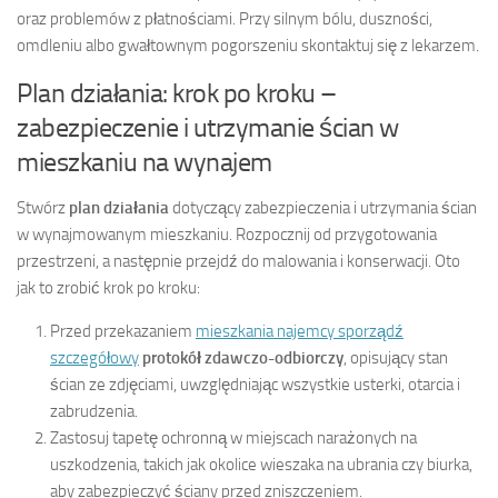
oraz problemów z płatnościami. Przy silnym bólu, duszności,
omdleniu albo gwałtownym pogorszeniu skontaktuj się z lekarzem.
Plan działania: krok po kroku –
zabezpieczenie i utrzymanie ścian w
mieszkaniu na wynajem
Stwórz
plan działania
dotyczący zabezpieczenia i utrzymania ścian
w wynajmowanym mieszkaniu. Rozpocznij od przygotowania
przestrzeni, a następnie przejdź do malowania i konserwacji. Oto
jak to zrobić krok po kroku:
Przed przekazaniem
mieszkania najemcy sporządź
szczegółowy
protokół zdawczo-odbiorczy
, opisujący stan
ścian ze zdjęciami, uwzględniając wszystkie usterki, otarcia i
zabrudzenia.
Zastosuj tapetę ochronną w miejscach narażonych na
uszkodzenia, takich jak okolice wieszaka na ubrania czy biurka,
aby zabezpieczyć ściany przed zniszczeniem.