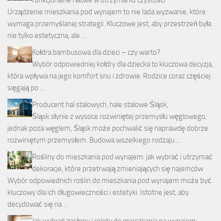
Urządzenie mieszkania pod wynajem to nie lada wyzwanie, które
wymaga przemyślanej strategii. Kluczowe jest, aby przestrzeń była
nie tylko estetyczna, ale …
Kołdra bambusowa dla dzieci – czy warto?
Wybór odpowiedniej kołdry dla dziecka to kluczowa decyzja,
która wpływa na jego komfort snu i zdrowie. Rodzice coraz częściej
sięgają po …
Producent hal stalowych, hale stalowe Śląsk,
Śląsk słynie z wysoce rozwiniętej przemysłu węglowego,
jednak poza węglem, Śląsk może pochwalić się naprawdę dobrze
rozwiniętym przemysłem. Budowa wszelkiego rodzaju …
Rośliny do mieszkania pod wynajem: jak wybrać i utrzymać
dekoracje, które przetrwają zmieniających się najemców
Wybór odpowiednich roślin do mieszkania pod wynajem może być
kluczowy dla ich długowieczności i estetyki. Istotne jest, aby
decydować się na …
Jak wybrać zasłony i rolety do mieszkania na wynajem: