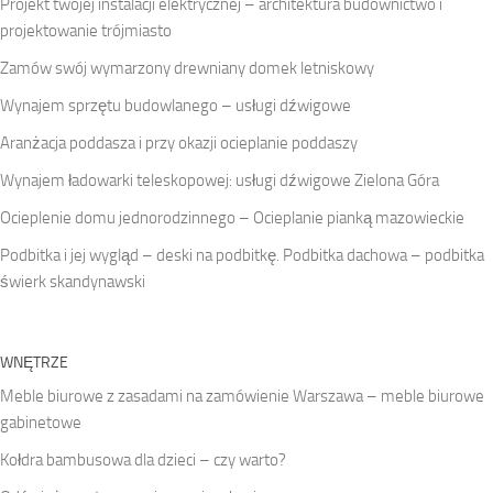
Projekt twojej instalacji elektrycznej – architektura budownictwo i
projektowanie trójmiasto
Zamów swój wymarzony drewniany domek letniskowy
Wynajem sprzętu budowlanego – usługi dźwigowe
Aranżacja poddasza i przy okazji ocieplanie poddaszy
Wynajem ładowarki teleskopowej: usługi dźwigowe Zielona Góra
Ocieplenie domu jednorodzinnego – Ocieplanie pianką mazowieckie
Podbitka i jej wygląd – deski na podbitkę. Podbitka dachowa – podbitka
świerk skandynawski
WNĘTRZE
Meble biurowe z zasadami na zamówienie Warszawa – meble biurowe
gabinetowe
Kołdra bambusowa dla dzieci – czy warto?