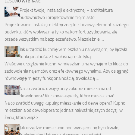
LOSOWO WYBRANE
Projekt twojej instalacji elektrycznej – architektura
budownictwo i projektowanie trójmiasto
Projektowanie instalacji elektrycznej to kluczowy element każdego
budynku, który wpływa nie tylko na komfort użytkowania, ale
przede wszystkim na bezpieczeństwo. Niezależnie …
Jak urządzić kuchnię w mieszkaniu na wynajem, by łączyła
funkcjonalność z trwałością i estetyką
Właściwe urządzenie kuchni w mieszkaniu na wynajem to klucz do
zadowolenia najemców oraz efektywnego wynajmu. Aby osiągnąć
równowagę między funkcjonalnością, trwałością …
Na co zwrócić uwagę przy zakupie mieszkania od
dewelopera? Kluczowe aspekty, które musisz znać
Na co zwrócić uwagę kupując mieszkanie od dewelopera? Kupno
mieszkania od dewelopera to jedna z najważniejszych decyzji w
życiu, która wiąże …
Jak urządzić mieszkanie pod wynajem, by było trwałe,
funkcjonalne i łatwe w utrzymaniu czystości