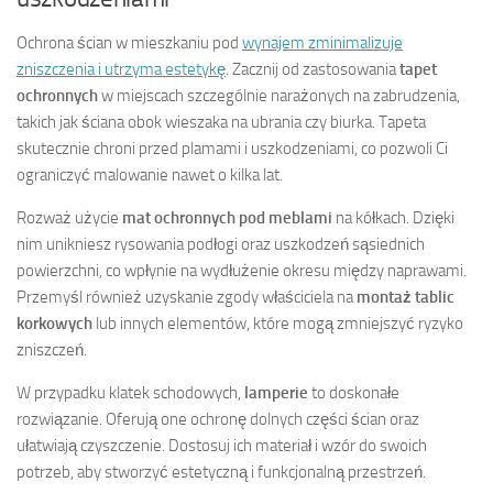
Ochrona ścian w mieszkaniu pod
wynajem zminimalizuje
zniszczenia i utrzyma estetykę
. Zacznij od zastosowania
tapet
ochronnych
w miejscach szczególnie narażonych na zabrudzenia,
takich jak ściana obok wieszaka na ubrania czy biurka. Tapeta
skutecznie chroni przed plamami i uszkodzeniami, co pozwoli Ci
ograniczyć malowanie nawet o kilka lat.
Rozważ użycie
mat ochronnych pod meblami
na kółkach. Dzięki
nim unikniesz rysowania podłogi oraz uszkodzeń sąsiednich
powierzchni, co wpłynie na wydłużenie okresu między naprawami.
Przemyśl również uzyskanie zgody właściciela na
montaż tablic
korkowych
lub innych elementów, które mogą zmniejszyć ryzyko
zniszczeń.
W przypadku klatek schodowych,
lamperie
to doskonałe
rozwiązanie. Oferują one ochronę dolnych części ścian oraz
ułatwiają czyszczenie. Dostosuj ich materiał i wzór do swoich
potrzeb, aby stworzyć estetyczną i funkcjonalną przestrzeń.