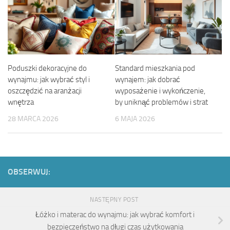
Poduszki dekoracyjne do
Standard mieszkania pod
wynajmu: jak wybrać styl i
wynajem: jak dobrać
oszczędzić na aranżacji
wyposażenie i wykończenie,
wnętrza
by uniknąć problemów i strat
28 MARCA 2026
6 MAJA 2026
OBSERWUJ:
NASTĘPNY POST
Łóżko i materac do wynajmu: jak wybrać komfort i
bezpieczeństwo na długi czas użytkowania