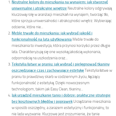
Neutralne kolory do mieszkania na wynajem: jak stworzyć
uniwersalne i atrakcyjne wnętrze
Neutralne kolory odgrywają
kluczową rolę w aranżacji mieszkań na wynajem, tworząc tło,
które sprzyja uniwersalności i atrakcyjności wnętrz. Wybierając
odcienie, które nie...
Meble trwałe do mieszkania: jak wybrać jakość i
funkcjonalność na lata użytkowania
Meble trwałe do
mieszkania to inwestycja, która przynosi korzyści przez długie
lata. Charakteryzują się one wysoką jakością wykonania,
odpornością na uszkodzenia oraz...
Tekstylia łatwe w praniu: jak wybrać i pielęgnować tkaniny
oszczędzające czas i zachowujące estetykę
Tekstylia łatwe w
praniu to prawdziwy skarb w codziennym życiu, łączący
funkcjonalność z estetyką. Dzięki nowoczesnym
technologiom, takim jak Easy Clean, tkaniny...
Jak urządzić mieszkanie tanio i dobrze: praktyczne strategie
bez kosztownych błędów i poprawek
Urządzanie mieszkania
w sposób oszczędny, a zarazem estetyczny i funkcjonalny, to
nie lada wyzwanie. Kluczowe jest zrozumienie, że tanie