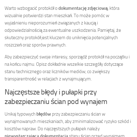
Warto wzbogacić protokół o
dokumentację zdjęciową
, która
wizualnie potwierdzi stan mieszkań. To może pomóc w
wyjaśnieniu nieporozumień związanych z kaucją i
odpowiedzialnością za ewentualne uszkodzenia. Pamiętaj, że
skuteczny protokół jest kluczem do uniknięcia potencjalnych
roszczeń oraz sporów prawnych.
Aby zabezpieczyć swoje interesy, sporządź protokół na początku i
na końcu najmu. Opisz dokładnie wszelkie szczegóły dotyczące
stanu technicznego oraz liczników mediów, co zwiększy
transparentność w relacjach z wynajmującym.
Najczęstsze błędy i pułapki przy
zabezpieczaniu ścian pod wynajem
Unikaj typowych
błędów
przy zabezpieczaniu ścian w
wynajmowanych mieszkaniach, aby zminimalizować ryzyko szkód i
kosztów napraw. Do najczęstszych pułapek należy
niewystarczająca dokumentacja
stanu ścian przed wynajmem.