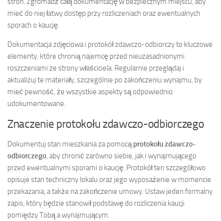
stron. Zgromadź całą dokumentację w bezpiecznym miejscu, aby
mieć do niej łatwy dostęp przy rozliczeniach oraz ewentualnych
sporach o kaucję.
Dokumentacja zdjęciowa i protokół zdawczo-odbiorczy to kluczowe
elementy, które chronią najemcę przed nieuzasadnionymi
roszczeniami ze strony właściciela. Regularnie przeglądaj i
aktualizuj te materiały, szczególnie po zakończeniu wynajmu, by
mieć pewność, że wszystkie aspekty są odpowiednio
udokumentowane.
Znaczenie protokołu zdawczo-odbiorczego
Dokumentuj stan mieszkania za pomocą
protokołu zdawczo-
odbiorczego
, aby chronić zarówno siebie, jak i wynajmującego
przed ewentualnymi sporami o kaucję. Protokół ten szczegółowo
opisuje stan techniczny lokalu oraz jego wyposażenie w momencie
przekazania, a także na zakończenie umowy. Ustaw jeden formalny
zapis, który będzie stanowił podstawę do rozliczenia kaucji
pomiędzy Tobą a wynajmującym.