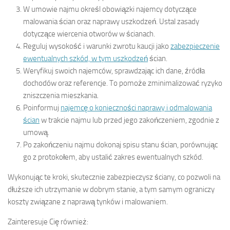
W umowie najmu określ obowiązki najemcy dotyczące
malowania ścian oraz naprawy uszkodzeń. Ustal zasady
dotyczące wiercenia otworów w ścianach.
Reguluj wysokość i warunki zwrotu kaucji jako
zabezpieczenie
ewentualnych szkód, w tym uszkodzeń
ścian.
Weryfikuj swoich najemców, sprawdzając ich dane, źródła
dochodów oraz referencje. To pomoże zminimalizować ryzyko
zniszczenia mieszkania.
Poinformuj
najemcę o konieczności naprawy i odmalowania
ścian
w trakcie najmu lub przed jego zakończeniem, zgodnie z
umową.
Po zakończeniu najmu dokonaj spisu stanu ścian, porównując
go z protokołem, aby ustalić zakres ewentualnych szkód.
Wykonując te kroki, skutecznie zabezpieczysz ściany, co pozwoli na
dłuższe ich utrzymanie w dobrym stanie, a tym samym ograniczy
koszty związane z naprawą tynków i malowaniem.
Zainteresuje Cię również: