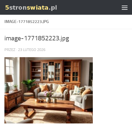
Skip to content
IMAGE-1771852223.JPG
image-1771852223.jpg
PRZEZ
·
23 LUTEGO 2026