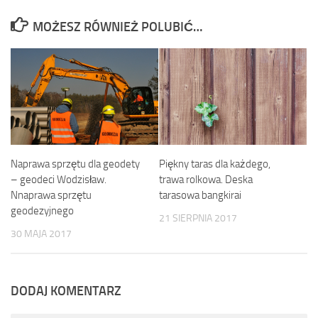
MOŻESZ RÓWNIEŻ POLUBIĆ…
Piękny taras dla każdego,
Naprawa sprzętu dla geodety
trawa rolkowa. Deska
– geodeci Wodzisław.
tarasowa bangkirai
Nnaprawa sprzętu
geodezyjnego
21 SIERPNIA 2017
30 MAJA 2017
DODAJ KOMENTARZ