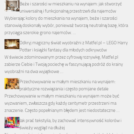
Beże i szarości w mieszkaniu na wynajem: jak stworzyć
uniwersalną i funkcjonalną przestrzeń dla najemców
Wybierając kolory do mieszkania na wynajem, beże i szarości
stanowią doskonały wybór, ponieważ tworzą neutralną bazę, która
przyciąga szerokie grono najemców. …
Odkryj magiczny świat wyobraźni z Matfel.pl – LEGO Harry
Potter i książki fantasy dla młodych odkrywców
W świecie zdominowanym przez cyfrową rozrywkę, Matfel.pl
zabierze Ciebie i Twoją pociechę w fascynującą podróż do krainy
wyobraźni na dwa wyjątkowe …
Przechowywanie w małym mieszkaniu na wynajem:
praktyczne rozwiązania i często pomijane detale
Przechowywanie w małym mieszkaniu na wynajem może być
wyzwaniem, zwłaszcza gdy każdy centymetr przestrzeni ma
znaczenie. Często popełnianym błędem jest niedostateczne …
Jak prać tekstylia, by zachować intensywność kolorów i
świeży wygląd na dłużej