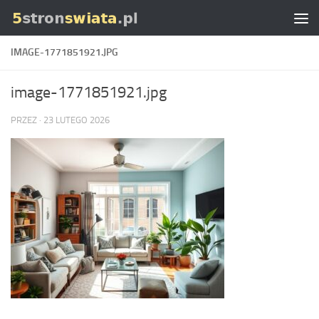
Skip to content
IMAGE-1771851921.JPG
image-1771851921.jpg
PRZEZ
·
23 LUTEGO 2026