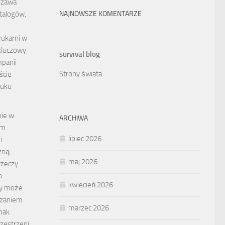
szawa
atalogów,
NAJNOWSZE KOMENTARZE
ukarni w
kluczowy
survival blog
mpanii
Strony świata
ście
ruku
ie w
ARCHIWA
ym
lipiec 2026
i
zną
maj 2026
rzeczy
o
kwiecień 2026
zy może
ązaniem
marzec 2026
dnak
zestrzeni