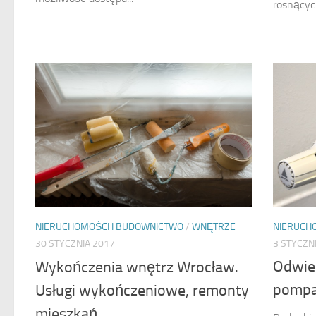
rosnącyc
NIERUCH
NIERUCHOMOŚCI I BUDOWNICTWO
/
WNĘTRZE
3 STYCZN
30 STYCZNIA 2017
Odwier
Wykończenia wnętrz Wrocław.
pompa 
Usługi wykończeniowe, remonty
mieszkań