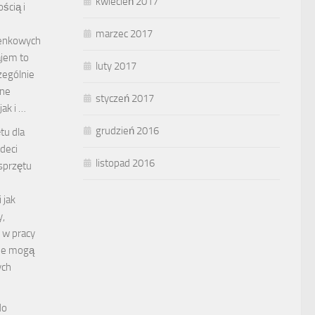
kwiecień 2017
ścią i
marzec 2017
ienkowych
ajem to
luty 2017
zególnie
one
styczeń 2017
ak i …
grudzień 2016
tu dla
deci
listopad 2016
sprzętu
 jak
y,
 w pracy
rie mogą
ych
do