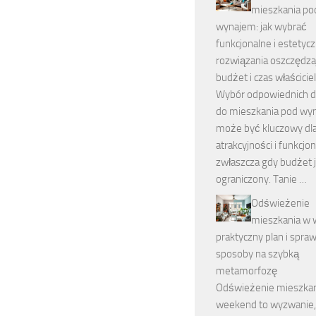
mieszkania po
wynajem: jak wybrać
funkcjonalne i estetyc
rozwiązania oszczędza
budżet i czas właścicie
Wybór odpowiednich 
do mieszkania pod wy
może być kluczowy dla
atrakcyjności i funkcjon
zwłaszcza gdy budżet 
ograniczony. Tanie …
Odświeżenie
mieszkania w 
praktyczny plan i spr
sposoby na szybką
metamorfozę
Odświeżenie mieszkan
weekend to wyzwanie,