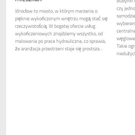
Budynki 
czy jedn
Wrocław to miasto, w którym marzenia o
samodziel
pięknie wykończonym wnętrzu mogą stać się
wybieran
rzeczywistością. W bogatej ofercie usług
centraln
wykończeniowych znajdziemy wszystko, od
węgloweg
malowania po prace hydrauliczne, co sprawia,
Takie og
że aranżacja przestrzeni staje się prostsza...
niedużyc