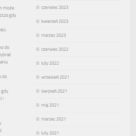
czerwiec 2023
em może
zcza gdy
kwiecień 2023
ści.
marzec 2023
ko do
czerwiec 2022
wybrać
maniu
luty 2022
o do
wrzesień 2021
 gdy
sierpień 2021
 i
maj 2021
marzec 2021
o
d
luty 2021