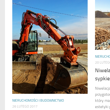
NIERUCH
20 LUTEG
Niwela
sypkie
Niwelacj
przygoto
który ma
NIERUCHOMOŚCI I BUDOWNICTWO
26 LUTEGO 2017
estetyki