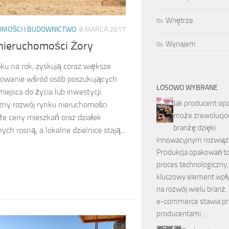
Wnętrze
OMOŚCI I BUDOWNICTWO
8 MARCA 2017
Wynajem
nieruchomości Żory
oku na rok, zyskują coraz większe
sowanie wśród osób poszukujących
LOSOWO WYBRANE
ejsca do życia lub inwestycji.
Jak producent o
ny rozwój rynku nieruchomości
może zrewolucjo
 że ceny mieszkań oraz działek
branżę dzięki
ch rosną, a lokalne dzielnice stają...
innowacyjnym rozwią
Produkcja opakowań to 
proces technologiczny,
kluczowy element wpł
na rozwój wielu branż.
e-commerce stawia p
producentami …