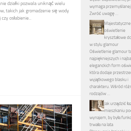
ie działki pozwala uniknąć wielu
wymaga przemyślanej a
w, takich jak gromadzenie się wody
Zwróć uwagę …
czy osłabienie...
Majestatyczne
oświetlenie
kryształowe d
w stylu glamour
Oświetlenie glamour to
najpiękniejszych i najba
eleganckich form oświe
która dodaje przestrze
wyjątkowego blasku i
charakteru. Wśród róż
rodzajów …
Jak urządzić ł
mieszkaniu po
wynajem, by była funkc
trwała na lata