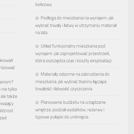
końcowy
Podłoga do mieszkania na wynajem: jak
wybrać trwały i łatwy w utrzymaniu materiał
na lata
Układ funkcjonalny mieszkania pod
wynajem: jak zaprojektować przestrzeń,
pakowań
która oszczędza czas i koszty eksploatacji
nizować
Materiały odporne na zabrudzenia do
mieszkania: jak wybrać tkaniny łączące
zaniom?
trwałość i łatwość czyszczenia
nie tylko
 ale także
Planowanie budżetu na urządzanie
ywający
wnętrza: podział wydatków, rezerwy i
 Wzrost
typowe pułapki do uniknięcia
rzed