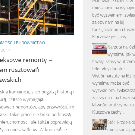
Planowanie łazienki w
mieszkaniu na wynaj
być wyzwaniem, zwłas
zależy nam na jej
funkcjonalności i trwało
Kluczowe jest, aby …
OMOŚCI I BUDOWNICTWO
Narzuta na łóż
 2017
wynajmu: jak 
eksowe remonty –
trwały i łatwy w utrzy
em rusztowań
tekstylny dodatek
Wybór narzuty na łóżk
awskich
wynajmu może być
wyzwaniem, zwłaszcza
ie kamienice, z ich bogatą historią i
zależy nam na trwałości
turą, często wymagają
łatwości w utrzymaniu.
owych remontów, aby przywrócić im
Kluczowe cechy, …
ask. Takie prace nie tylko podnoszą
nieruchomości, ale także poprawiają
Stół i krzesła d
życia mieszkańców. W kontekście
mieszkania po