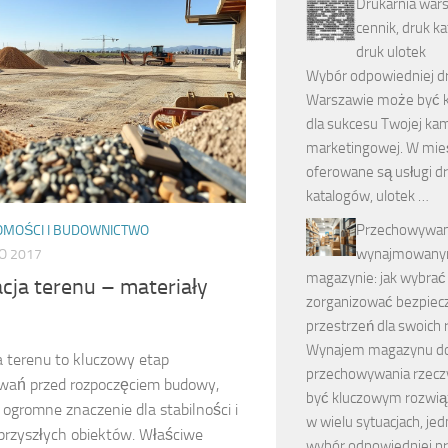
Drukarnia war
cennik, druk k
druk ulotek
Wybór odpowiedniej dr
Warszawie może być 
dla sukcesu Twojej ka
marketingowej. W mie
oferowane są usługi d
katalogów, ulotek …
Przechowywan
OMOŚCI I BUDOWNICTWO
wynajmowan
O 2017
magazynie: jak wybrać 
cja terenu – materiały
zorganizować bezpiec
przestrzeń dla swoich 
Wynajem magazynu d
a terenu to kluczowy etap
przechowywania rzec
wań przed rozpoczęciem budowy,
być kluczowym rozwi
 ogromne znaczenie dla stabilności i
w wielu sytuacjach, je
 przyszłych obiektów. Właściwe
wybór odpowiedniej pr