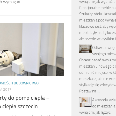
h wymagań...
wynajem: jak wybrać tr
funkcjonalne meble na 
Szukając stołu i krzese
mieszkania pod wynaj
kluczowe jest, aby wy
meble były nie tylko e
ale przede wszystkim 
Odśwież wnęt
swojego miesz
Chcesz nadać swojem
mieszkaniu nowego bl
odmienić miejsce, w k
mieszkasz, ale nie wies
OMOŚCI I BUDOWNICTWO
stylizację się zdecydo
IA 2017
Postaw na …
ty do pomp ciepła –
Akcesoria łaz
ciepła szczecin
do mieszkania
wynajem: jak łączyć