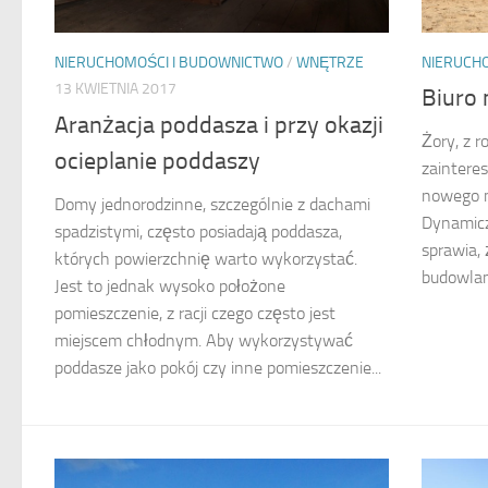
NIERUCH
NIERUCHOMOŚCI I BUDOWNICTWO
/
WNĘTRZE
13 KWIETNIA 2017
Biuro 
Aranżacja poddasza i przy okazji
Żory, z r
ocieplanie poddaszy
zaintere
nowego mi
Domy jednorodzinne, szczególnie z dachami
Dynamicz
spadzistymi, często posiadają poddasza,
sprawia,
których powierzchnię warto wykorzystać.
budowlany
Jest to jednak wysoko położone
pomieszczenie, z racji czego często jest
miejscem chłodnym. Aby wykorzystywać
poddasze jako pokój czy inne pomieszczenie...