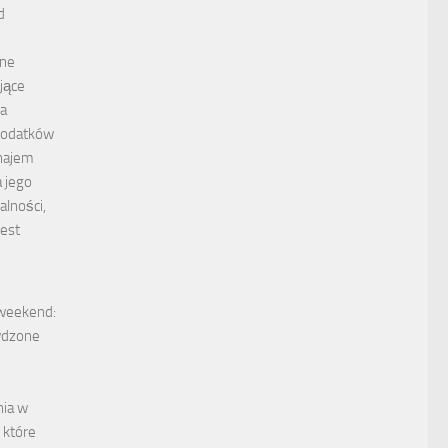
d
zne
jące
la
dodatków
najem
 jego
alności,
jest
weekend:
awdzone
ia w
 które