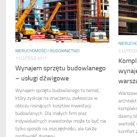
NIERUCH
2 LUTEGO
NIERUCHOMOŚCI I BUDOWNICTWO
11 LUTEGO 2017
Kompl
Wynajem sprzętu budowlanego
wynaj
– usługi dźwigowe
warsz
Wynajem sprzętu budowlanego to temat,
Warszawsk
który zyskuje na znaczeniu, zwłaszcza w
architek
obliczu rosnących kosztów inwestycji
kompleks
budowlanych. Dla małych firm oraz
dawny bl
indywidualnych inwestorów może to być nie
wartość 
tylko sposób na oszczędności, ale także
komfort 
możliwość dostępu...