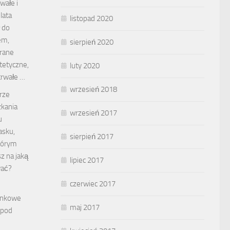
wałe i
lata
listopad 2020
ł do
em,
sierpień 2020
brane
stetyczne,
luty 2020
trwałe …
wrzesień 2018
rze
kania
wrzesień 2017
u
asku,
sierpień 2017
tórym
z na jaką
lipiec 2017
wać?
czerwiec 2017
ienkowe
maj 2017
 pod