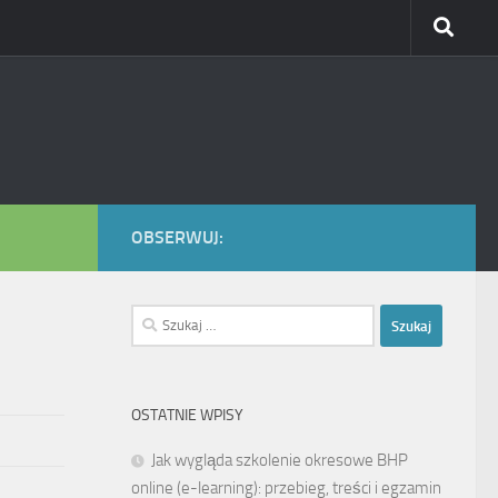
OBSERWUJ:
Szukaj:
OSTATNIE WPISY
Jak wygląda szkolenie okresowe BHP
online (e-learning): przebieg, treści i egzamin