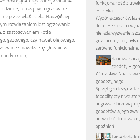
wolnostojące, często indywidualne
funkcjonalność z trwało
orodzinne, muszą być ogrzewane
estetyką
nie przez właściciela. Najczęściej
Wybór akcesoriów łaz
ym rozwiązaniem jest ogrzewanie
do mieszkania na wyn
e, z zastosowaniem kotła
nie lada wyzwanie, szc
o, gazowego, czy nawet olejowego.
gdy chcemy, aby były 
rzewanie sprawdza się głównie w
zarówno funkcjonalne, j
h budynkach,...
Naprawa sprzę
geodety – geo
Wodzisław. Nnaprawa 
geodezyjnego
Sprzęt geodezyjny, taki
teodolity czy niwelator
odgrywa kluczową rolę
geodetów, a jego awa
prowadzić do poważn
opóźnień …
Tanie dodatki 