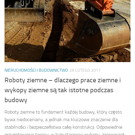
NIERUCHOMOŚCI I BUDOWNICTWO
26 LUTEGO 2017
Roboty ziemne – dlaczego prace ziemne i
wykopy ziemne są tak istotne podczas
budowy
Roboty ziemne to fundament każdej budowy, który często
bywa niedoceniany, a jednak ma kluczowe znaczenie dla
stabilności i bezpieczeństwa całej konstrukcji. Odpowiednie
przygotowanie terenu, w tym staranne wykopy, zapewniają