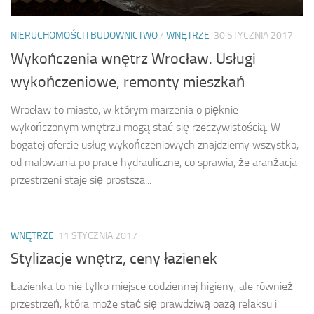
NIERUCHOMOŚCI I BUDOWNICTWO
/
WNĘTRZE
30 STYCZNIA 2017
Wykończenia wnętrz Wrocław. Usługi
wykończeniowe, remonty mieszkań
Wrocław to miasto, w którym marzenia o pięknie
wykończonym wnętrzu mogą stać się rzeczywistością. W
bogatej ofercie usług wykończeniowych znajdziemy wszystko,
od malowania po prace hydrauliczne, co sprawia, że aranżacja
przestrzeni staje się prostsza...
WNĘTRZE
11 STYCZNIA 2017
Stylizacje wnętrz, ceny łazienek
Łazienka to nie tylko miejsce codziennej higieny, ale również
przestrzeń, która może stać się prawdziwą oazą relaksu i