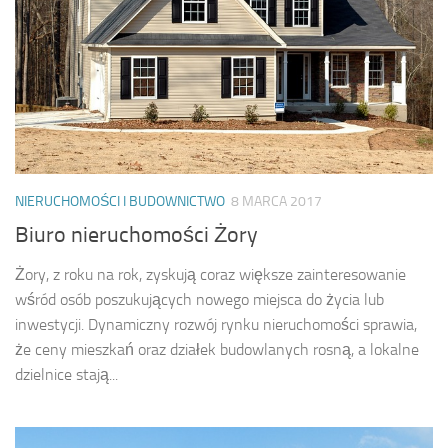
NIERUCHOMOŚCI I BUDOWNICTWO
8 MARCA 2017
Biuro nieruchomości Żory
Żory, z roku na rok, zyskują coraz większe zainteresowanie
wśród osób poszukujących nowego miejsca do życia lub
inwestycji. Dynamiczny rozwój rynku nieruchomości sprawia,
że ceny mieszkań oraz działek budowlanych rosną, a lokalne
dzielnice stają...