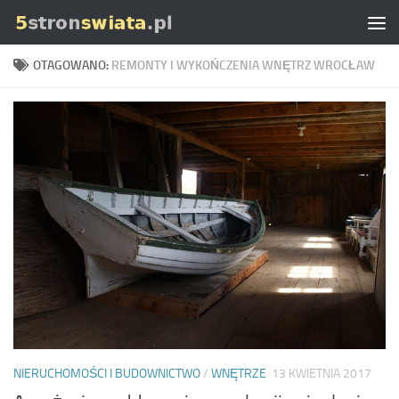
Skip to content
OTAGOWANO:
REMONTY I WYKOŃCZENIA WNĘTRZ WROCŁAW
NIERUCHOMOŚCI I BUDOWNICTWO
/
WNĘTRZE
13 KWIETNIA 2017