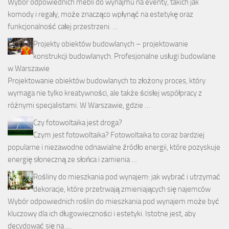
Wybór odpowiednich mebli do wynajmu na eventy, takich jak
komody i regały, może znacząco wpłynąć na estetykę oraz
funkcjonalność całej przestrzeni. …
Projekty obiektów budowlanych – projektowanie
konstrukcji budowlanych. Profesjonalne usługi budowlane
w Warszawie
Projektowanie obiektów budowlanych to złożony proces, który
wymaga nie tylko kreatywności, ale także ścisłej współpracy z
różnymi specjalistami. W Warszawie, gdzie …
Czy fotowoltaika jest droga?
Czym jest fotowoltaika? Fotowoltaika to coraz bardziej
popularne i niezawodne odnawialne źródło energii, które pozyskuje
energię słoneczną ze słońca i zamienia …
Rośliny do mieszkania pod wynajem: jak wybrać i utrzymać
dekoracje, które przetrwają zmieniających się najemców
Wybór odpowiednich roślin do mieszkania pod wynajem może być
kluczowy dla ich długowieczności i estetyki. Istotne jest, aby
decydować się na …