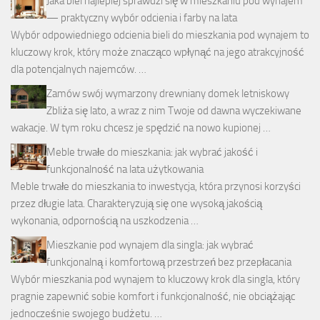
Jaka biel najlepiej sprawdzi się w mieszkaniu pod wynajem
— praktyczny wybór odcienia i farby na lata
Wybór odpowiedniego odcienia bieli do mieszkania pod wynajem to
kluczowy krok, który może znacząco wpłynąć na jego atrakcyjność
dla potencjalnych najemców. …
Zamów swój wymarzony drewniany domek letniskowy
Zbliża się lato, a wraz z nim Twoje od dawna wyczekiwane
wakacje. W tym roku chcesz je spędzić na nowo kupionej …
Meble trwałe do mieszkania: jak wybrać jakość i
funkcjonalność na lata użytkowania
Meble trwałe do mieszkania to inwestycja, która przynosi korzyści
przez długie lata. Charakteryzują się one wysoką jakością
wykonania, odpornością na uszkodzenia …
Mieszkanie pod wynajem dla singla: jak wybrać
funkcjonalną i komfortową przestrzeń bez przepłacania
Wybór mieszkania pod wynajem to kluczowy krok dla singla, który
pragnie zapewnić sobie komfort i funkcjonalność, nie obciążając
jednocześnie swojego budżetu. …