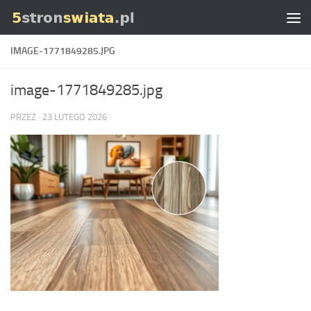
Skip to content
IMAGE-1771849285.JPG
image-1771849285.jpg
PRZEZ
·
23 LUTEGO 2026