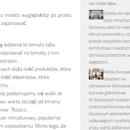
cen materiałów …
Ozdoby do sal
nu miasto wyglądałoby po prostu
stylu romanty
im zapanować.
Domowy salon to miej
którym powinniśmy cz
przede wszystkim bar
ny
Jedzenie to tematu tabu
komfortowo i swobodn
 rozprawiać na tematy z nim
domowa przestrzeń, w 
strzeni...
spędzamy …
ach duża ilość produktów, które
Meble biurowe
ilość składników, które
zasadami na
mu....
zamówienie Warszawa
biurowe gabinetowe
edy podejmujemy się walki ze
W dzisiejszych czasach
wi, warto zacząć od zmiany
przestrzeń biurowa sta
aw. Tłuszcz...
kluczowym elemente
zer miniaturowy, popularnie
wpływającym na efek
m usposobieniu. Mimo tego, że
pracy, warto zastanowi