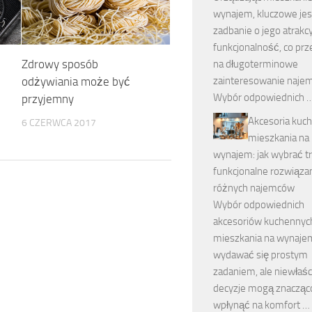
wynajem, kluczowe jes
zadbanie o jego atrakcy
funkcjonalność, co prz
Zdrowy sposób
na długoterminowe
zainteresowanie naje
odżywiania może być
Wybór odpowiednich 
przyjemny
Akcesoria kuc
6 CZERWCA 2017
mieszkania na
wynajem: jak wybrać tr
funkcjonalne rozwiązan
różnych najemców
Wybór odpowiednich
akcesoriów kuchennyc
mieszkania na wynaj
wydawać się prostym
zadaniem, ale niewłaś
decyzje mogą znacząc
wpłynąć na komfort …