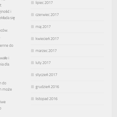
lipiec 2017
t
jność i
czerwiec 2017
ekłada się
maj 2017
mców.
…
kwiecień 2017
henne do
marzec 2017
wałe i
luty 2017
ia dla
styczeń 2017
h do
grudzień 2016
em może
listopad 2016
ciwe
o