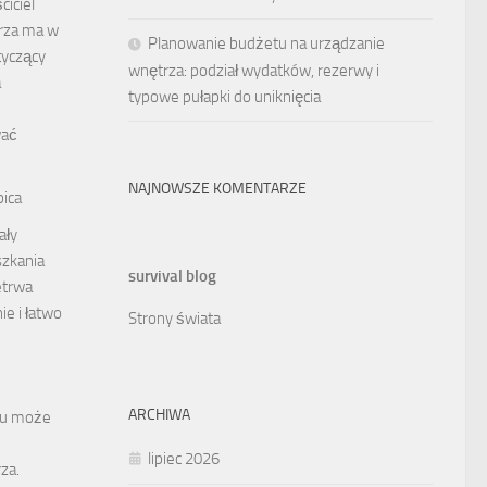
iciel
rza ma w
Planowanie budżetu na urządzanie
tyczący
wnętrza: podział wydatków, rezerwy i
a
typowe pułapki do uniknięcia
wać
NAJNOWSZE KOMENTARZE
ica
ały
zkania
survival blog
etrwa
e i łatwo
Strony świata
ć
ARCHIWA
nu może
lipiec 2026
za.