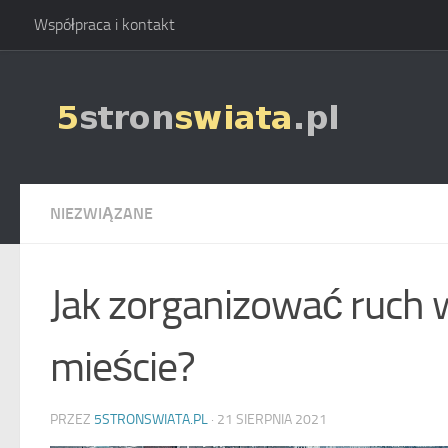
Współpraca i kontakt
Skip to content
NIEZWIĄZANE
Jak zorganizować ruch
mieście?
PRZEZ
5STRONSWIATA.PL
·
21 SIERPNIA 2021