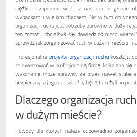
Czy można wyobrazić sobie miasto bez dobrej organiz
ciężkie i zapewne wiele z nas ma w głowie obr
wypadkami i wielkim chaosem. Nic w tym dziwnego,
organizacji ruchu jest potrzeby zarówno w dużym, ja
ten temat i chciałbyś się dowiedzieć nieco więce
sprawdź jak zorganizować ruch w dużym mieście i n
Profesjonalne
projekty organizacji ruchu
kosztują do
zainwestować w profesjonalną firmę, która zna się na 
wykonanie może sprawić, że przez nawet stulecia
bezpieczny, a jego mieszkańcy będą tam żyli po prost
Dlaczego organizacja ruch
w dużym mieście?
Powody dla których należy odpowiednio zorgani