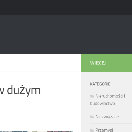
WIĘCEJ
KATEGORIE
 w dużym
Nieruchomości i
budownictwo
Niezwiązane
Przemysł