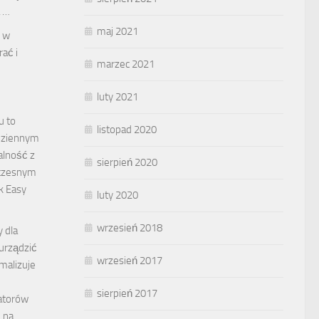
 …
maj 2021
e w
rać i
marzec 2021
luty 2021
u to
listopad 2020
dziennym
alność z
sierpień 2020
oczesnym
k Easy
luty 2020
wrzesień 2018
y dla
urządzić
wrzesień 2017
malizuje
sierpień 2017
atorów
 na