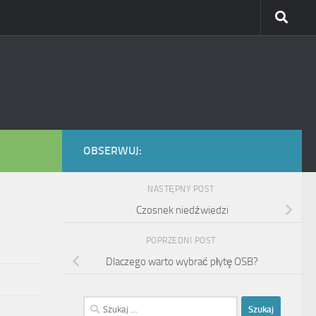
OBSERWUJ:
NASTĘPNY POST
Czosnek niedźwiedzi
POPRZEDNI POST
Dlaczego warto wybrać płytę OSB?
Szukaj: