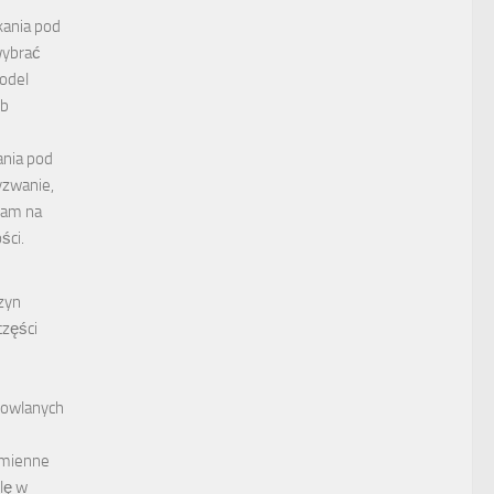
kania pod
wybrać
model
eb
ania pod
yzwanie,
nam na
ści.
zyn
części
dowlanych
amienne
lę w