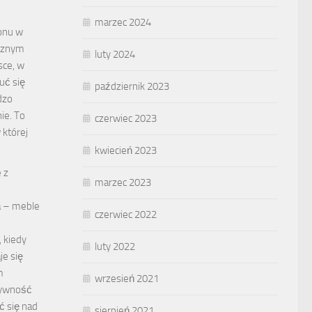
marzec 2024
onu w
cznym
luty 2024
sce, w
uć się
październik 2023
dzo
ie. To
czerwiec 2023
której
kwiecień 2023
 z
marzec 2023
 – meble
czerwiec 2022
, kiedy
luty 2022
je się
m
wrzesień 2021
tywność
ć się nad
sierpień 2021