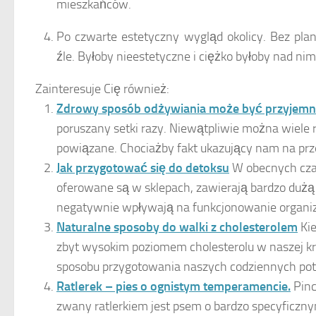
mieszkańców.
Po czwarte estetyczny wygląd okolicy. Bez pla
źle. Byłoby nieestetyczne i ciężko byłoby nad n
Zainteresuje Cię również:
Zdrowy sposób odżywiania może być przyjem
poruszany setki razy. Niewątpliwie można wiele
powiązane. Chociażby fakt ukazujący nam na prze
Jak przygotować się do detoksu
W obecnych czas
oferowane są w sklepach, zawierają bardzo dużą 
negatywnie wpływają na funkcjonowanie organiz
Naturalne sposoby do walki z cholesterolem
Ki
zbyt wysokim poziomem cholesterolu w naszej kr
sposobu przygotowania naszych codziennych potr
Ratlerek – pies o ognistym temperamencie.
Pinc
zwany ratlerkiem jest psem o bardzo specyficzny