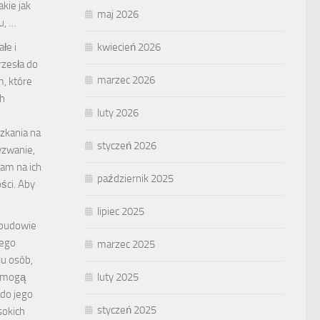
kie jak
maj 2026
u, …
kwiecień 2026
łe i
rzesła do
marzec 2026
, które
ch
luty 2026
zkania na
styczeń 2026
yzwanie,
am na ich
październik 2025
ości. Aby
lipiec 2025
 budowie
ego
marzec 2025
u osób,
luty 2025
y mogą
 do jego
styczeń 2025
sokich