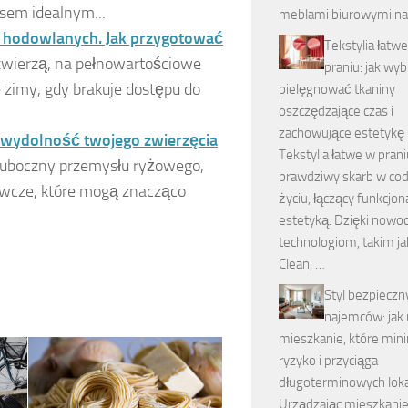
psem idealnym...
meblami biurowymi na
t hodowlanych. Jak przygotować
Tekstylia łatw
zwierzą, na pełnowartościowe
praniu: jak wyb
e zimy, gdy brakuje dostępu do
pielęgnować tkaniny
oszczędzające czas i
zachowujące estetykę
i wydolność twojego zwierzęcia
Tekstylia łatwe w prani
 uboczny przemysłu ryżowego,
prawdziwy skarb w co
ywcze, które mogą znacząco
życiu, łączący funkcjon
estetyką. Dzięki now
technologiom, takim ja
Clean, …
Styl bezpieczn
najemców: jak 
mieszkanie, które mini
ryzyko i przyciąga
długoterminowych lok
Urządzając mieszkanie