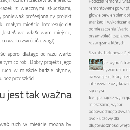
acji ruchu? Rzeczywiście jest to
Podczas remontu, właśc
azek z wiecznymi stłuczkami,
remontowanego wnęt
głowie pewien plan do
 ponieważ profesjonalny projekt
aranżacji i wykończeni
k i małym mieście. Interesuje cię
pomieszczenia. Warto
j? Jesteś we właściwym miejscu,
przemyśleć i zaplano
a co warto zwrócić uwagę.
rozwiązania których …
Szamba betonowe Dęb
ść sporo, dlatego od razu warto
tym co robi. Dobry projekt i jego
Jak wybrać trw
dywan do mies
 ruch w mieście będzie płynny,
na wynajem, który prz
u bez przeszkód.
intensywne użytkowani
się czyści
u jest tak ważna
Jeśli planujesz wynają
mieszkanie, wybór
odpowiedniego dywa
być kluczowy dla
zować ruch w mieście można by
długowieczności wnętr