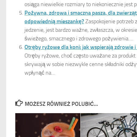
osiąga niewielkie rozmiary to niekoniecznie jest 
Pożywna, zdrowa i smaczna pasza, dla zwierzą
odpowiednią mieszankę?
Zaspokojenie potrzeb 
jedzenie, jest bardzo ważne, zwłaszcza, w okresi
świeżego, smacznego i zdrowego pożywienia....
Otręby ryżowe dla koni: jak wspierają zdrowie 
Otręby ryżowe, choć często uważane za produkt
skrywają w sobie niezwykle cenne składniki odż
wpłynąć na...
MOŻESZ RÓWNIEŻ POLUBIĆ…