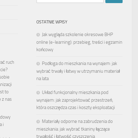
OSTATNIE WPISY
Jak wygląda szkolenie okresowe BHP
online (e-learning): przebieg, treści i egzamin
końcowy
ać ruch
Podłoga do mieszkania na wynajem: jak
cie?
wybrać trwały i łatwy w utrzymaniu materiał
sobie
na lata
nizacji
st to
Układ funkcjonalny mieszkania pod
e z nas
wynajem: jak zaprojektować przestrzeń,
która oszczędza czas i koszty eksploatacji
udowy
Materiały odporne na zabrudzenia do
a i
mieszkania: jak wybrać tkaniny łączące
trwałość i łatwość czyszczenia