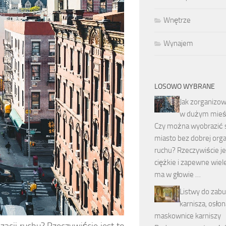
Wnętrze
Wynajem
LOSOWO WYBRANE
Jak zorganizow
w dużym mieś
Czy można wyobrazić 
miasto bez dobrej orga
ruchu? Rzeczywiście je
ciężkie i zapewne wiel
ma w głowie …
Listwy do zab
karnisza, osłon
maskownice karniszy