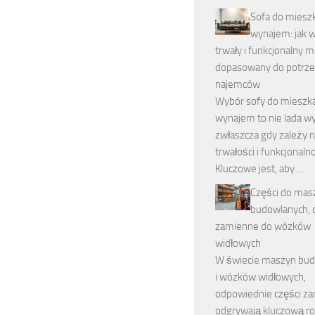
Sofa do miesz
wynajem: jak 
trwały i funkcjonalny 
dopasowany do potrz
najemców
Wybór sofy do mieszk
wynajem to nie lada w
zwłaszcza gdy zależy 
trwałości i funkcjonalno
Kluczowe jest, aby …
Części do mas
budowlanych, 
zamienne do wózków
widłowych
W świecie maszyn bu
i wózków widłowych,
odpowiednie części z
odgrywają kluczową ro