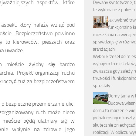
ajważniejszych aspektów, które
Dywany syntetyczne, ta
te wykonane z poliestr
Jak wybrać trwa
 aspekt, który należy wziąć pod
funkcjonalne k
eście. Bezpieczeństwo powinno
mieszkania na wynajem
y to kierowców, pieszych oraz
sprawdzą się w różny
aranżacjach
na uwadze.
Wybór krzeseł do mies
wynajem to nie lada w
 mieście żyłoby się bardzo
zwłaszcza gdy zależy n
chia. Projekt organizacji ruchu
trwałości i funkcjonaln
 kroczyć tuż za bezpieczeństwem
sprostały …
Domy tanie w
Budowa własn
o o bezpieczne przemierzanie ulic,
domu to marzenie wiel
 zorganizowany ruch może nieco
jednak rosnące koszt
 mieście będą ulatniały się w
skutecznie zniechęcać
nie wpłynie na zdrowie jego
realizacji. W obliczu wy