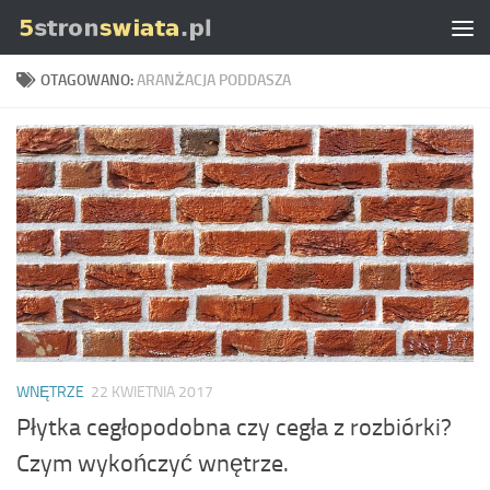
Skip to content
OTAGOWANO:
ARANŻACJA PODDASZA
WNĘTRZE
22 KWIETNIA 2017
Płytka cegłopodobna czy cegła z rozbiórki?
Czym wykończyć wnętrze.