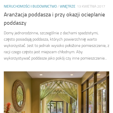
NIERUCHOMOŚCI I BUDOWNICTWO
/
WNĘTRZE
13 KWIETNIA 2017
Aranżacja poddasza i przy okazji ocieplanie
poddaszy
Domy jednorodzinne, szczególnie z dachami spadzistymi,
często posiadają poddasza, których powierzchnię warto
wykorzystać. Jest to jednak wysoko położone pomieszczenie, z
racji czego często jest miejscem chłodnym. Aby
wykorzystywać poddasze jako pokój czy inne pomieszczenie...