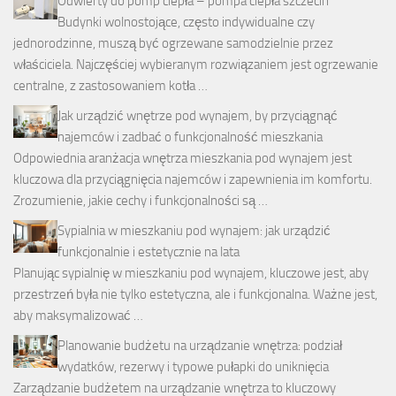
Odwierty do pomp ciepła – pompa ciepła szczecin
Budynki wolnostojące, często indywidualne czy
jednorodzinne, muszą być ogrzewane samodzielnie przez
właściciela. Najczęściej wybieranym rozwiązaniem jest ogrzewanie
centralne, z zastosowaniem kotła …
Jak urządzić wnętrze pod wynajem, by przyciągnąć
najemców i zadbać o funkcjonalność mieszkania
Odpowiednia aranżacja wnętrza mieszkania pod wynajem jest
kluczowa dla przyciągnięcia najemców i zapewnienia im komfortu.
Zrozumienie, jakie cechy i funkcjonalności są …
Sypialnia w mieszkaniu pod wynajem: jak urządzić
funkcjonalnie i estetycznie na lata
Planując sypialnię w mieszkaniu pod wynajem, kluczowe jest, aby
przestrzeń była nie tylko estetyczna, ale i funkcjonalna. Ważne jest,
aby maksymalizować …
Planowanie budżetu na urządzanie wnętrza: podział
wydatków, rezerwy i typowe pułapki do uniknięcia
Zarządzanie budżetem na urządzanie wnętrza to kluczowy