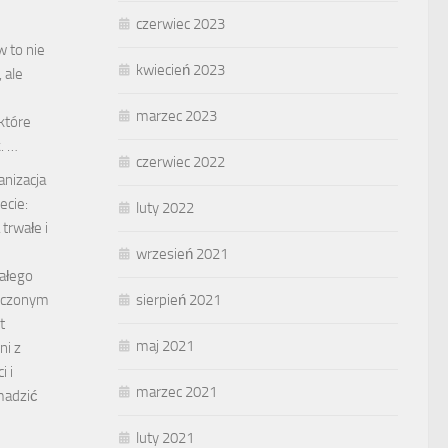
czerwiec 2023
 to nie
kwiecień 2023
, ale
marzec 2023
które
. …
czerwiec 2022
anizacja
cie:
luty 2022
trwałe i
wrzesień 2021
małego
niczonym
sierpień 2021
t
maj 2021
ni z
i i
marzec 2021
madzić
luty 2021