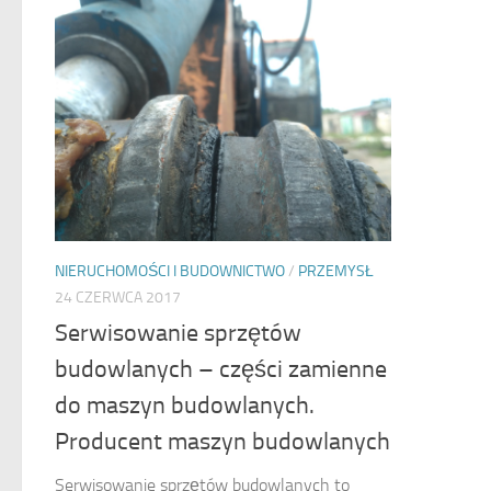
NIERUCHOMOŚCI I BUDOWNICTWO
/
PRZEMYSŁ
24 CZERWCA 2017
Serwisowanie sprzętów
budowlanych – części zamienne
do maszyn budowlanych.
Producent maszyn budowlanych
Serwisowanie sprzętów budowlanych to