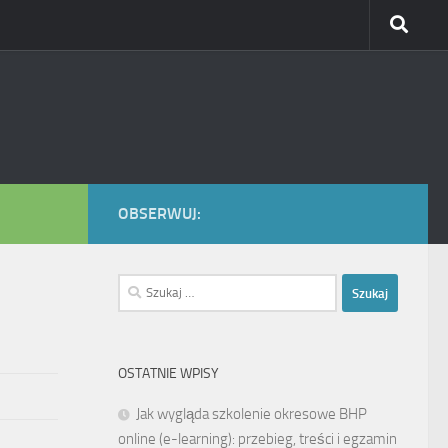
OBSERWUJ:
Szukaj:
OSTATNIE WPISY
Jak wygląda szkolenie okresowe BHP
online (e-learning): przebieg, treści i egzamin