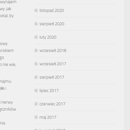
a wynajem
y: jak
listopad 2020
okal, by
sierpień 2020
luty 2020
nowy
krokiem
wrzesień 2018
ego
wrzesień 2017
b nie wie,
sierpień 2017
ynajmu:
łe i
lipiec 2017
i nerwy
czerwiec 2017
ęczników
maj 2017
nia