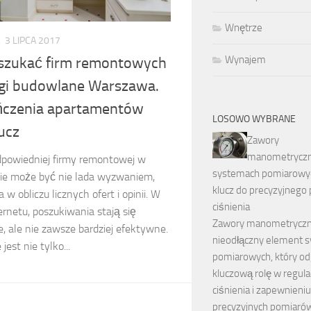
Wnętrze
E
3 LIPCA 2017
Wynajem
 szukać firm remontowych
ugi budowlane Warszawa.
czenia apartamentów
LOSOWO WYBRANE
ucz
Zawory
manometrycz
powiedniej firmy remontowej w
systemach pomiarowy
e może być nie lada wyzwaniem,
klucz do precyzyjnego
 w obliczu licznych ofert i opinii. W
ciśnienia
ernetu, poszukiwania stają się
Zawory manometryczn
e, ale nie zawsze bardziej efektywne.
nieodłączny element
jest nie tylko...
pomiarowych, który o
kluczową rolę w regulac
ciśnienia i zapewnieniu
precyzyjnych pomiarów