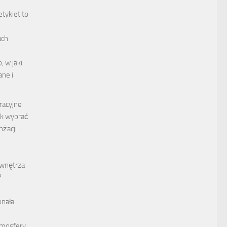
etykiet to
ach
, w jaki
ane i
racyjne
ak wybrać
nżacji
wnętrza
?
onała
tmosfery,