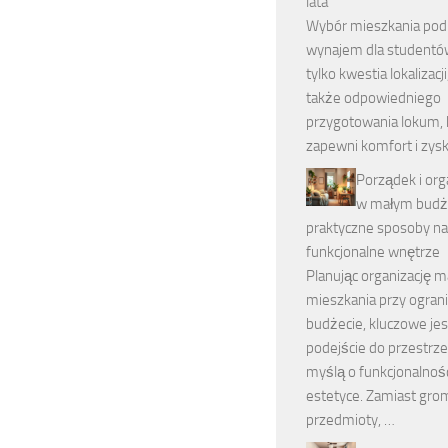
lata
Wybór mieszkania pod
wynajem dla studentów
tylko kwestia lokalizacji
także odpowiedniego
przygotowania lokum, 
zapewni komfort i zysk
Porządek i org
w małym budże
praktyczne sposoby na 
funkcjonalne wnętrze
Planując organizację 
mieszkania przy ogra
budżecie, kluczowe jes
podejście do przestrze
myślą o funkcjonalnośc
estetyce. Zamiast gro
przedmioty, …