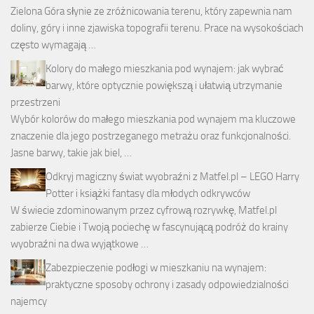
Zielona Góra słynie ze zróżnicowania terenu, który zapewnia nam
doliny, góry i inne zjawiska topografii terenu. Prace na wysokościach
często wymagają …
Kolory do małego mieszkania pod wynajem: jak wybrać
barwy, które optycznie powiększą i ułatwią utrzymanie
przestrzeni
Wybór kolorów do małego mieszkania pod wynajem ma kluczowe
znaczenie dla jego postrzeganego metrażu oraz funkcjonalności.
Jasne barwy, takie jak biel, …
Odkryj magiczny świat wyobraźni z Matfel.pl – LEGO Harry
Potter i książki fantasy dla młodych odkrywców
W świecie zdominowanym przez cyfrową rozrywkę, Matfel.pl
zabierze Ciebie i Twoją pociechę w fascynującą podróż do krainy
wyobraźni na dwa wyjątkowe …
Zabezpieczenie podłogi w mieszkaniu na wynajem:
praktyczne sposoby ochrony i zasady odpowiedzialności
najemcy