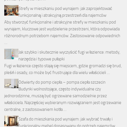
Strefy w mieszkaniu pod wynajem: jak zaprojektować
funkcjonalną i atrakcyjną przestrzeń dla najemców
Aby stworzyć funkcjonalne i atrakcyjne strefy w mieszkaniu pod
wynajem, kluczowe jest wydzielenie przestrzeni, która odpowiada
różnorodnym potrzebom najemców. Zastosowanie odpowiednich
…
Jak szybko i skutecznie wyczyścić fugi w łazience: metody,
narzędzia i typowe pułapki
Fugi w łazience często stają się miejscem, gdzie gromadzi się brud,
pleśń i osady, co może być frustrujące dla wielu właścicieli …
Odwierty do pomp ciepła – pompa ciepła szczecin
Budynki wolnostojące, często indywidualne czy
jednorodzinne, muszą być ogrzewane samodzielnie przez
właściciela. Najczęściej wybieranym rozwiązaniem jest ogrzewanie
centralne, z zastosowaniem kotła …
Szafa do mieszkania pod wynajem: jak wybrać trwały i
funkcjonalny mebel dopasowany do potrzeb najemców