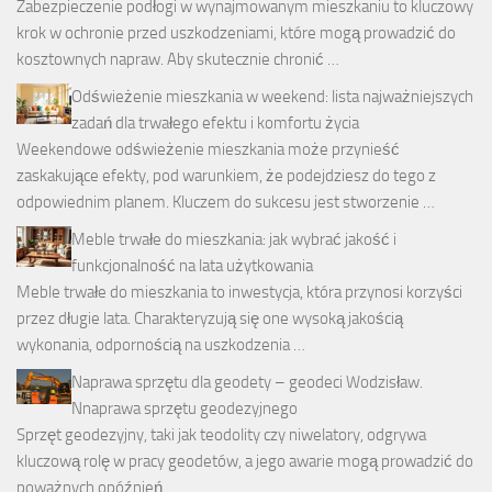
Zabezpieczenie podłogi w wynajmowanym mieszkaniu to kluczowy
krok w ochronie przed uszkodzeniami, które mogą prowadzić do
kosztownych napraw. Aby skutecznie chronić …
Odświeżenie mieszkania w weekend: lista najważniejszych
zadań dla trwałego efektu i komfortu życia
Weekendowe odświeżenie mieszkania może przynieść
zaskakujące efekty, pod warunkiem, że podejdziesz do tego z
odpowiednim planem. Kluczem do sukcesu jest stworzenie …
Meble trwałe do mieszkania: jak wybrać jakość i
funkcjonalność na lata użytkowania
Meble trwałe do mieszkania to inwestycja, która przynosi korzyści
przez długie lata. Charakteryzują się one wysoką jakością
wykonania, odpornością na uszkodzenia …
Naprawa sprzętu dla geodety – geodeci Wodzisław.
Nnaprawa sprzętu geodezyjnego
Sprzęt geodezyjny, taki jak teodolity czy niwelatory, odgrywa
kluczową rolę w pracy geodetów, a jego awarie mogą prowadzić do
poważnych opóźnień …