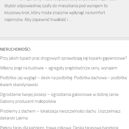
Wybór odpowiedniej szafy do mieszkania pod wynajem to
kluczowy krok, który może znacznie wpłynąć na komfort
najemców. Aby zapewnić trwałość i …
NIERUCHOMOŚCI
Przy jakich typach prac drogowych sprawdzają się koparki gąsienicowe?
Własny prąd na budowie – agregaty prądotwórcze ceny, wynajem
Podbitka i jej wygląd – deski na podbitkę. Podbitka dachowa – podbitka
świerk skandynawski
Ogrodzenie twojej posesji – ogrodzenia gabionowe w dobrej cenie.
Gabiony producent małopolskie
Problemy z dachem – lokalizacja nieszczelności dachu. Uszczelniacz
dekarski Lakma
Piękny taras dla każdego, trawa rolkowa. Deska tarasowa bangkirai