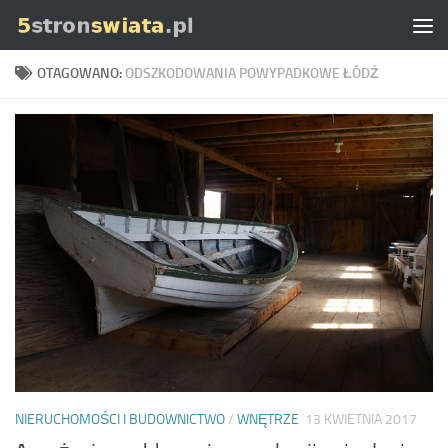
Skip to content
OTAGOWANO:
ODSZKODOWANIA POWYPADKOWE ŁÓDŹ
NIERUCHOMOŚCI I BUDOWNICTWO
/
WNĘTRZE
13 KWIETNIA 2017