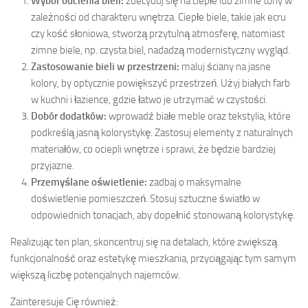
Wybór odcienia bieli:
zdecyduj się na ciepłe lub zimne tony w
zależności od charakteru wnętrza. Ciepłe biele, takie jak ecru
czy kość słoniowa, stworzą przytulną atmosferę, natomiast
zimne biele, np. czysta biel, nadadzą modernistyczny wygląd.
Zastosowanie bieli w przestrzeni:
maluj ściany na jasne
kolory, by optycznie powiększyć przestrzeń. Użyj białych farb
w kuchni i łazience, gdzie łatwo je utrzymać w czystości.
Dobór dodatków:
wprowadź białe meble oraz tekstylia, które
podkreślą jasną kolorystykę. Zastosuj elementy z naturalnych
materiałów, co ociepli wnętrze i sprawi, że będzie bardziej
przyjazne.
Przemyślane oświetlenie:
zadbaj o maksymalne
doświetlenie pomieszczeń. Stosuj sztuczne światło w
odpowiednich tonacjach, aby dopełnić stonowaną kolorystykę.
Realizując ten plan, skoncentruj się na detalach, które zwiększą
funkcjonalność oraz estetykę mieszkania, przyciągając tym samym
większą liczbę potencjalnych najemców.
Zainteresuje Cię również: