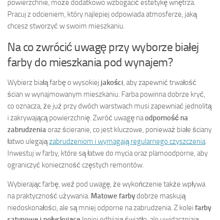
powierzchnie, może dodatkowo wzbogacić estetykę wnętrza.
Pracuj z odcieniem, który najlepiej odpowiada atmosferze, jaką
chcesz stworzyć w swoim mieszkaniu.
Na co zwrócić uwagę przy wyborze białej
farby do mieszkania pod wynajem?
Wybierz białą farbę o wysokiej
jakości
, aby zapewnić trwałość
ścian w wynajmowanym mieszkaniu. Farba powinna dobrze kryć,
co oznacza, że już przy dwóch warstwach musi zapewniać jednolitą
i zakrywającą powierzchnię. Zwróć uwagę na
odporność na
zabrudzenia
oraz ścieranie, co jest kluczowe, ponieważ białe ściany
łatwo ulegają
zabrudzeniom i wymagają regularnego czyszczenia
.
Inwestuj w farby, które są łatwe do mycia oraz plamoodporne, aby
ograniczyć konieczność częstych remontów.
Wybierając farbę, weź pod uwagę, że wykończenie także wpływa
na praktyczność używania.
Matowe farby
dobrze maskują
niedoskonałości, ale są mniej odporne na zabrudzenia. Z kolei
farby
satynowe i połyskujące
lepiej odbijają światło, ale uwidaczniają