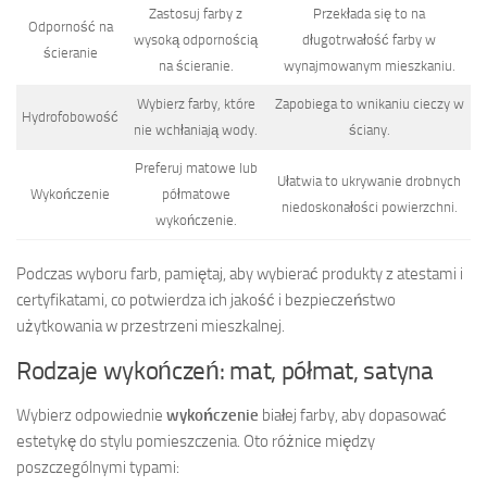
Zastosuj farby z
Przekłada się to na
Odporność na
wysoką odpornością
długotrwałość farby w
ścieranie
na ścieranie.
wynajmowanym mieszkaniu.
Wybierz farby, które
Zapobiega to wnikaniu cieczy w
Hydrofobowość
nie wchłaniają wody.
ściany.
Preferuj matowe lub
Ułatwia to ukrywanie drobnych
Wykończenie
półmatowe
niedoskonałości powierzchni.
wykończenie.
Podczas wyboru farb, pamiętaj, aby wybierać produkty z atestami i
certyfikatami, co potwierdza ich jakość i bezpieczeństwo
użytkowania w przestrzeni mieszkalnej.
Rodzaje wykończeń: mat, półmat, satyna
Wybierz odpowiednie
wykończenie
białej farby, aby dopasować
estetykę do stylu pomieszczenia. Oto różnice między
poszczególnymi typami: