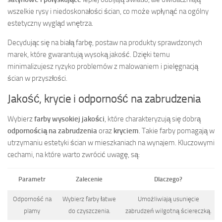
wszelkie rysy i niedoskonałości ścian, co może wpłynąć na ogólny
estetyczny wygląd wnętrza.
Decydując się na białą farbę, postaw na produkty sprawdzonych
marek, które gwarantują wysoką jakość. Dzięki temu
minimalizujesz ryzyko problemów z malowaniem i pielęgnacją
ścian w przyszłości.
Jakość, krycie i odporność na zabrudzenia
Wybierz
farby wysokiej jakości
, które charakteryzują się dobrą
odpornością na zabrudzenia
oraz
kryciem
. Takie farby pomagają w
utrzymaniu estetyki ścian w mieszkaniach na wynajem. Kluczowymi
cechami, na które warto zwrócić uwagę, są:
Parametr
Zalecenie
Dlaczego?
Odporność na
Wybierz farby łatwe
Umożliwiają usunięcie
plamy
do czyszczenia.
zabrudzeń wilgotną ściereczką.