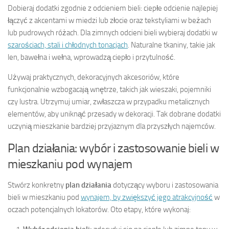
Dobieraj dodatki zgodnie z odcieniem bieli: ciepłe odcienie najlepiej
łączyć z akcentami w miedzi lub złocie oraz tekstyliami w beżach
lub pudrowych różach. Dla zimnych odcieni bieli wybieraj dodatki w
szarościach, stali i chłodnych tonacjach
. Naturalne tkaniny, takie jak
len, bawełna i wełna, wprowadzą ciepło i przytulność.
Używaj praktycznych, dekoracyjnych akcesoriów, które
funkcjonalnie wzbogacają wnętrze, takich jak wieszaki, pojemniki
czy lustra. Utrzymuj umiar, zwłaszcza w przypadku metalicznych
elementów, aby uniknąć przesady w dekoracji. Tak dobrane dodatki
uczynią mieszkanie bardziej przyjaznym dla przyszłych najemców.
Plan działania: wybór i zastosowanie bieli w
mieszkaniu pod wynajem
Stwórz konkretny
plan działania
dotyczący wyboru i zastosowania
bieli w mieszkaniu pod
wynajem, by zwiększyć jego atrakcyjność
w
oczach potencjalnych lokatorów. Oto etapy, które wykonaj: