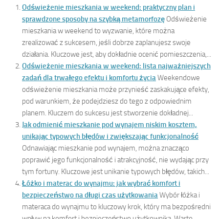
Odświeżenie mieszkania w weekend: praktyczny plan i
sprawdzone sposoby na szybką metamorfozę
Odświeżenie
mieszkania w weekend to wyzwanie, które można
zrealizować z sukcesem, jeśli dobrze zaplanujesz swoje
działania. Kluczowe jest, aby dokładnie ocenić pomieszczenia,...
Odświeżenie mieszkania w weekend: lista najważniejszych
zadań dla trwałego efektu i komfortu życia
Weekendowe
odświeżenie mieszkania może przynieść zaskakujące efekty,
pod warunkiem, że podejdziesz do tego z odpowiednim
planem. Kluczem do sukcesu jest stworzenie dokładnej...
Jak odmienić mieszkanie pod wynajem niskim kosztem,
unikając typowych błędów i zwiększając funkcjonalność
Odnawiając mieszkanie pod wynajem, można znacząco
poprawić jego funkcjonalność i atrakcyjność, nie wydając przy
tym fortuny. Kluczowe jest unikanie typowych błędów, takich...
Łóżko i materac do wynajmu: jak wybrać komfort i
bezpieczeństwo na długi czas użytkowania
Wybór łóżka i
materaca do wynajmu to kluczowy krok, który ma bezpośredni
wpływ na komfort i bezpieczeństwo użytkownika. Warto