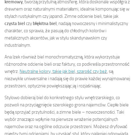
kremowy
, tworzą przytulną atmosferę, która doskonale współgra z
drewnem oraz naturalnymi materiałami, idealnie komponując się w
stylach rustykalnym czy japandi. Zimne odcienie bieli, takie jak
czysta biel
czy
błękitna biel
, nadają nowoczesny i minimalistyczny
charakter, co sprawia, że pasują do chłodnych kolorów i
metalicznych akcentów, jak w stylu skandynawskim czy
industrialnym.
Ana lzek również biel monochromatyczną, która wykorzystuje
różnorodne odcienie bieli oraz faktury, co podkreśla przestronność
wnętrz.
Neutralne kolory, takie jak biel, szarość czy beż
, są
niezwykle uniwersalne i nadają się do prawie każdej wynajmowanej
przestrzeni, optycznie powiększając ją i rozjaśniając.
Stylowo dobieraj biel do konkretnego stylu wnętrzarskiego, co
pozwoli na przyciągnięcie szerokiego grona najemców. Ciepłe biele
będą sprzyjać przytulności, a zimne biele – nowoczesności. Taki
wybór znacząco wpłynie na pierwsze wrażenie potencjalnych
najemców oraz na ogólne odczucie przestrzeni. Możesz dryfować
między tymi odcieniami, by uzyskać styl, który najlepiej odpowiada