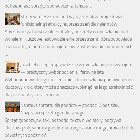
potrzebujesz sprzętu sporadycznie, tańsze …
Strefy w mieszkaniu pod wynajem: jak zaprojektować
funkcjonalną i atrakcyjną przestrzeń dla najemców
Aby stworzyć funkcjonalne i atrakcyjne strefy w mieszkaniu pod
wynajem, kluczowe jest wydzielenie przestrzeni, która odpowiada
różnorodnym potrzebom najemców. Zastosowanie odpowiednich
…
Jaka biel najlepiej sprawdzi się w mieszkaniu pod wynajem
— praktyczny wybór odcienia i farby na lata
Wybór odpowiedniego odcienia bieli do mieszkania pod wynajem to
kluczowy krok, który może znacząco wpłynąć na jego atrakcyjność
dla potencjalnych najemców. …
Naprawa sprzętu dla geodety – geodeci Wodzisław.
Nnaprawa sprzętu geodezyjnego
Sprzęt geodezyjny, taki jak teodolity czy niwelatory, odgrywa
kluczową rolę w pracy geodetów, a jego awarie mogą prowadzić do
poważnych opóźnień …