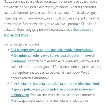
Nie zapominaj, że niewłaściwe zrozumienie zakresu polisy może
prowadzić do podjęcia niekorzystnych decyzji. Analizuj dokładnie
każdy dokument i pytaj o wszelkie niejasności. Przykładaj wagę do
negocjacji warunków umowy, zanim zdecydujesz się na konkretne
rozwiązanie. Zastosowanie tych wskazówek pomoże Ci uniknąć
pułapek, które mogą się pojawić na drodze do
zabezpieczenia
swojej inwestycji
.
Zainteresuje Cię również:
Styl bezpieczny dla najemców: jak urządzić mieszkanie,
które minimalizuje ryzyko i przyciąga długoterminowych
lokatorów
Urządzając mieszkanie na wynajem, kluczowe jest
zadbanie o jego atrakcyjność i funkcjonalność, co przekłada się
na długoterminowe zainteresowanie najemców. Wybór
odpowiednich elementów...
Checklista przekazania mieszkania najemcy: kluczowe kroki
i typowe pułapki przy sporządzaniu protokołu zdawczo-
odbiorczego
Przekazanie mieszkania najemcy to moment,
który wiąże się z wieloma formalnościami, a kluczowym