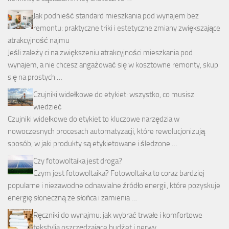
Jak podnieść standard mieszkania pod wynajem bez
remontu: praktyczne triki i estetyczne zmiany zwiększające
atrakcyjność najmu
Jeśli zależy ci na zwiększeniu atrakcyjności mieszkania pod
wynajem, a nie chcesz angażować się w kosztowne remonty, skup
się na prostych …
Czujniki widełkowe do etykiet: wszystko, co musisz
wiedzieć
Czujniki widełkowe do etykiet to kluczowe narzędzia w
nowoczesnych procesach automatyzacji, które rewolucjonizują
sposób, w jaki produkty są etykietowane i śledzone …
Czy fotowoltaika jest droga?
Czym jest fotowoltaika? Fotowoltaika to coraz bardziej
popularne i niezawodne odnawialne źródło energii, które pozyskuje
energię słoneczną ze słońca i zamienia …
Ręczniki do wynajmu: jak wybrać trwałe i komfortowe
tekstylia oszczędzające budżet i nerwy