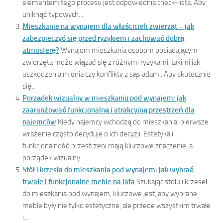
elementem tego procesu jest odpowiednia check-lista. Aby
uniknąć typowych...
Mieszkanie na wynajem dla właścicieli zwierząt – jak
zabezpieczyć się przed ryzykiem i zachować dobrą
atmosferę?
Wynajem mieszkania osobom posiadającym
zwierzęta może wiązać się z różnymi ryzykami, takimi jak
uszkodzenia mienia czy konflikty z sąsiadami. Aby skutecznie
się...
Porządek wizualny w mieszkaniu pod wynajem: jak
zaaranżować funkcjonalną i atrakcyjną przestrzeń dla
najemców
Kiedy najemcy wchodzą do mieszkania, pierwsze
wrażenie często decyduje o ich decyzji. Estetyka i
funkcjonalność przestrzeni mają kluczowe znaczenie, a
porządek wizualny...
Stół i krzesła do mieszkania pod wynajem: jak wybrać
trwałe i funkcjonalne meble na lata
Szukając stołu i krzeseł
do mieszkania pod wynajem, kluczowe jest, aby wybrane
meble były nie tylko estetyczne, ale przede wszystkim trwałe
i...