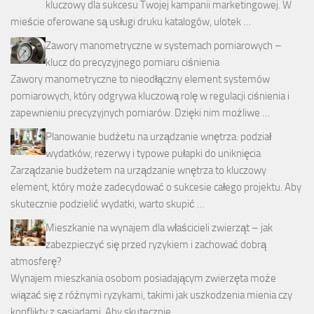
kluczowy dla sukcesu Twojej kampanii marketingowej. W
mieście oferowane są usługi druku katalogów, ulotek …
Zawory manometryczne w systemach pomiarowych –
klucz do precyzyjnego pomiaru ciśnienia
Zawory manometryczne to nieodłączny element systemów
pomiarowych, który odgrywa kluczową rolę w regulacji ciśnienia i
zapewnieniu precyzyjnych pomiarów. Dzięki nim możliwe …
Planowanie budżetu na urządzanie wnętrza: podział
wydatków, rezerwy i typowe pułapki do uniknięcia
Zarządzanie budżetem na urządzanie wnętrza to kluczowy
element, który może zadecydować o sukcesie całego projektu. Aby
skutecznie podzielić wydatki, warto skupić …
Mieszkanie na wynajem dla właścicieli zwierząt – jak
zabezpieczyć się przed ryzykiem i zachować dobrą
atmosferę?
Wynajem mieszkania osobom posiadającym zwierzęta może
wiązać się z różnymi ryzykami, takimi jak uszkodzenia mienia czy
konflikty z sąsiadami. Aby skutecznie …