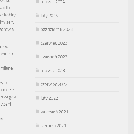
ieżość –
marzec 2024
a dla
z kołdry,
luty 2024
jny sen,
październik 2023
 zdrowia
czerwiec 2023
ie w
aniu na
kwiecień 2023
omijane
marzec 2023
ałym
czerwiec 2022
em może
zcza gdy
luty 2022
trzeni
wrzesień 2021
est
sierpień 2021