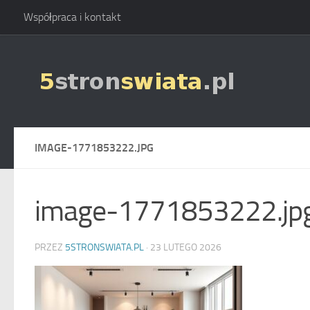
Współpraca i kontakt
Skip to content
IMAGE-1771853222.JPG
image-1771853222.jp
PRZEZ
5STRONSWIATA.PL
·
23 LUTEGO 2026