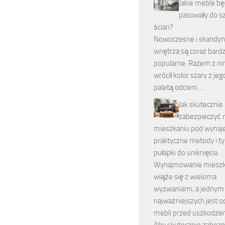
Jakie meble b
pasowały do s
ścian?
Nowoczesne i skandy
wnętrza są coraz bardz
popularne. Razem z nim
wrócił kolor szary z je
paletą odcieni. …
Jak skutecznie
zabezpieczyć 
mieszkaniu pod wynaj
praktyczne metody i 
pułapki do uniknięcia
Wynajmowanie mieszk
wiąże się z wieloma
wyzwaniami, a jednym
najważniejszych jest o
mebli przed uszkodzen