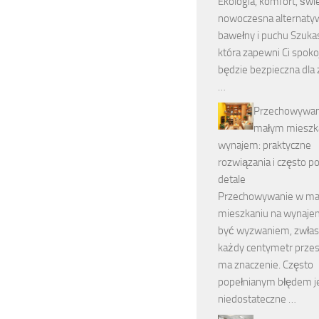
Ekologia, komfort, św
nowoczesna alternatyw
bawełny i puchu Szukas
która zapewni Ci spoko
będzie bezpieczna dla
…
Przechowywan
małym mieszk
wynajem: praktyczne
rozwiązania i często p
detale
Przechowywanie w m
mieszkaniu na wynaj
być wyzwaniem, zwłas
każdy centymetr przes
ma znaczenie. Często
popełnianym błędem j
niedostateczne …