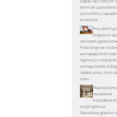
wiązać się z różnymi r
takimi jak uszkodzenia
czy konflikty z sąsiada
skutecznie …
Przy jakich typ
drogowych sp
się koparki gąsienicow
Prace drogowe i budo
wymagają bardzo częs
ingerencji w rzeźbę te
wymaga bardzo duże
nakładu pracy, a tym 
czasu …
Majestatyczne
oświetlenie
kryształowe d
w stylu glamour
Oświetlenie glamour to