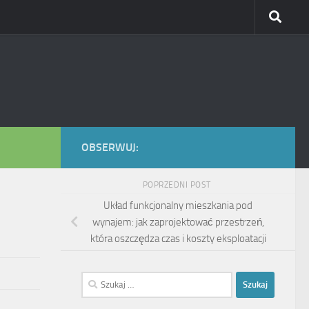
OBSERWUJ:
POPRZEDNI POST
Układ funkcjonalny mieszkania pod
wynajem: jak zaprojektować przestrzeń,
która oszczędza czas i koszty eksploatacji
Szukaj: