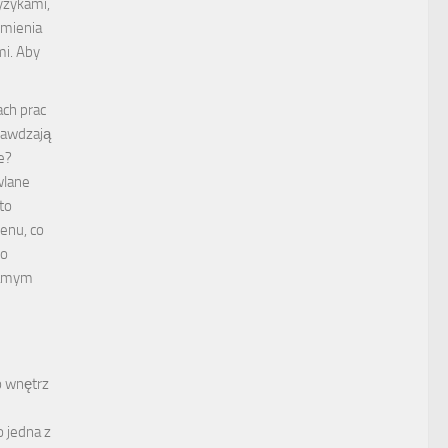
yzykami,
 mienia
mi. Aby
ach prac
rawdzają
e?
wlane
to
renu, co
go
samym
o wnętrz
 jedna z