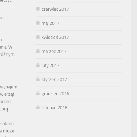
ieczyć
czerwiec 2017
hni –
maj 2017
kwiecień 2017
o
nia. W
marzec 2017
 różnych
luty 2017
 …
styczeń 2017
a wynajem
grudzień 2016
 zwierząt
 przed
listopad 2016
obrą
 osobom
ta może