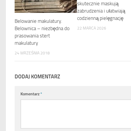
skutecznie maskują
zabrudzenia i ułatwiają
codzienną pielęgnację
Belowanie makulatury.
Belownica – niezbędna do
22 MARCA 2026
prasowania stert
makulatury
24 WRZEŚNIA 2018
DODAJ KOMENTARZ
Komentarz
*