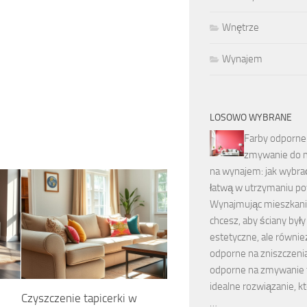
Wnętrze
Wynajem
LOSOWO WYBRANE
Farby odporne
zmywanie do 
na wynajem: jak wybrać
łatwą w utrzymaniu p
Wynajmując mieszkani
chcesz, aby ściany były
estetyczne, ale równie
odporne na zniszczenia
odporne na zmywanie 
idealne rozwiązanie, kt
Czyszczenie tapicerki w
…