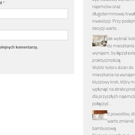
il
*
najemców oraz
długoterminowej trwał
inwestycji. Przy pode
decyzji warto …
Jak wybrać kol
do mieszkania
kolejnych komentarzy.
wynajem, by łączył est
praktycznością
Wybór koloru ścian do
mieszkania na wynaje
kluczowy krok, który 
wpłynąć na atrakcyjnoś
dla przyszłych najemc
połączyć …
5 powodów, dl
warto zmienić 
bambusową