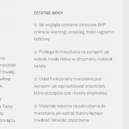
OSTATNIE WPISY
Jak wygląda szkolenie okresowe BHP
online (e-learning): przebieg, treści i egzamin
końcowy
Podłoga do mieszkania na wynajem: jak
 na
wybrać trwały i łatwy w utrzymaniu materiał
mieszkań
na lata
 trwałą i
Układ funkcjonalny mieszkania pod
owłokę
e,
wynajem: jak zaprojektować przestrzeń,
która oszczędza czas i koszty eksploatacji
ż
Materiały odporne na zabrudzenia do
. Farby
mieszkania: jak wybrać tkaniny łączące
to
trwałość i łatwość czyszczenia
óre łączy