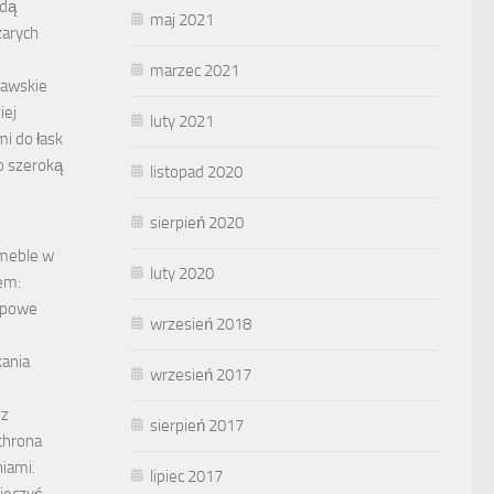
ędą
maj 2021
zarych
marzec 2021
nawskie
iej
luty 2021
i do łask
go szeroką
listopad 2020
sierpień 2020
meble w
luty 2020
em:
typowe
wrzesień 2018
ania
wrzesień 2017
 z
sierpień 2017
chrona
iami.
lipiec 2017