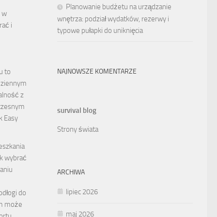
Planowanie budżetu na urządzanie
e w
wnętrza: podział wydatków, rezerwy i
rać i
typowe pułapki do uniknięcia
NAJNOWSZE KOMENTARZE
u to
dziennym
alność z
oczesnym
survival blog
k Easy
Strony świata
eszkania
ak wybrać
maniu
ARCHIWA
lipiec 2026
dłogi do
em może
maj 2026
ortu