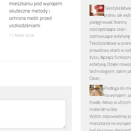
mieszkaniu pod wynajem:
Tekstylia łatw
skuteczne metody i
praniu: jak wyb
ochrona mebli przed
pielęgnować tkaniny
uszkodzeniami
oszczędzające czas i
11 MAJA 2026
zachowujące estetykę
Tekstylia łatwe w prani
prawdziwy skarb w co
życiu, łączący funkcjon
estetyką. Dzięki now
technologiom, takim ja
Clean, …
Podłoga do mi
na wynajem: j
trwały i łatwy w utrzy
materiał na lata
Wybór odpowiedniej po
mieszkania na wynaj
być kluczowy dla komf