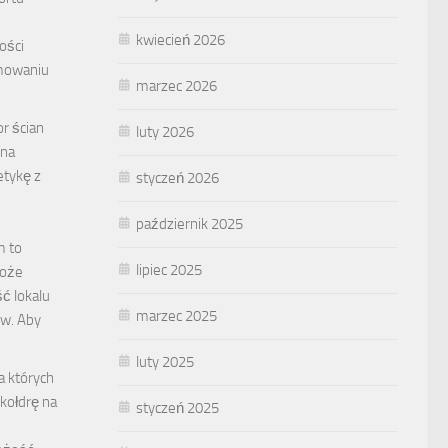
kwiecień 2026
ości
jmowaniu
marzec 2026
or ścian
luty 2026
 na
etykę z
styczeń 2026
październik 2025
m to
lipiec 2025
może
ć lokalu
marzec 2025
ów. Aby
luty 2025
a których
kołdrę na
styczeń 2025