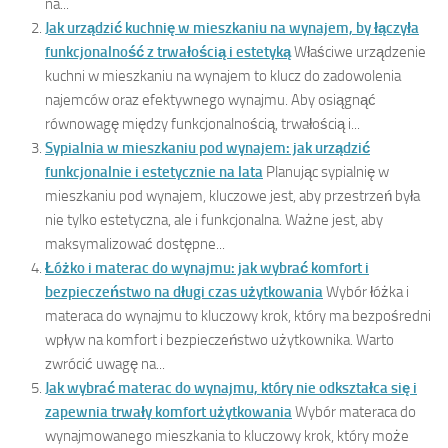
na...
Jak urządzić kuchnię w mieszkaniu na wynajem, by łączyła
funkcjonalność z trwałością i estetyką
Właściwe urządzenie
kuchni w mieszkaniu na wynajem to klucz do zadowolenia
najemców oraz efektywnego wynajmu. Aby osiągnąć
równowagę między funkcjonalnością, trwałością i...
Sypialnia w mieszkaniu pod wynajem: jak urządzić
funkcjonalnie i estetycznie na lata
Planując sypialnię w
mieszkaniu pod wynajem, kluczowe jest, aby przestrzeń była
nie tylko estetyczna, ale i funkcjonalna. Ważne jest, aby
maksymalizować dostępne...
Łóżko i materac do wynajmu: jak wybrać komfort i
bezpieczeństwo na długi czas użytkowania
Wybór łóżka i
materaca do wynajmu to kluczowy krok, który ma bezpośredni
wpływ na komfort i bezpieczeństwo użytkownika. Warto
zwrócić uwagę na...
Jak wybrać materac do wynajmu, który nie odkształca się i
zapewnia trwały komfort użytkowania
Wybór materaca do
wynajmowanego mieszkania to kluczowy krok, który może