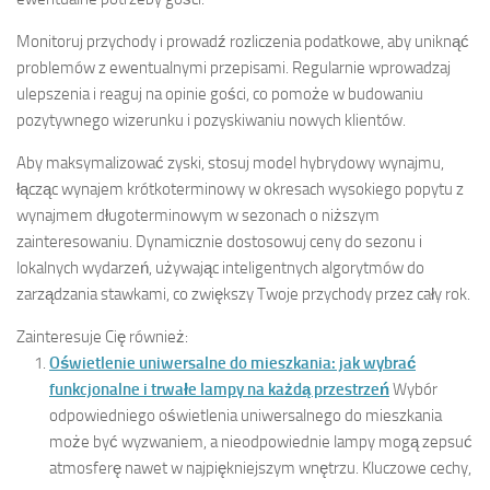
Monitoruj przychody i prowadź rozliczenia podatkowe, aby uniknąć
problemów z ewentualnymi przepisami. Regularnie wprowadzaj
ulepszenia i reaguj na opinie gości, co pomoże w budowaniu
pozytywnego wizerunku i pozyskiwaniu nowych klientów.
Aby maksymalizować zyski, stosuj model hybrydowy wynajmu,
łącząc wynajem krótkoterminowy w okresach wysokiego popytu z
wynajmem długoterminowym w sezonach o niższym
zainteresowaniu. Dynamicznie dostosowuj ceny do sezonu i
lokalnych wydarzeń, używając inteligentnych algorytmów do
zarządzania stawkami, co zwiększy Twoje przychody przez cały rok.
Zainteresuje Cię również:
Oświetlenie uniwersalne do mieszkania: jak wybrać
funkcjonalne i trwałe lampy na każdą przestrzeń
Wybór
odpowiedniego oświetlenia uniwersalnego do mieszkania
może być wyzwaniem, a nieodpowiednie lampy mogą zepsuć
atmosferę nawet w najpiękniejszym wnętrzu. Kluczowe cechy,