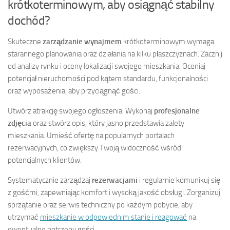
krótkoterminowym, aby osiągnąć stabilny
dochód?
Skuteczne
zarządzanie wynajmem
krótkoterminowym wymaga
starannego planowania oraz działania na kilku płaszczyznach. Zacznij
od analizy rynku i oceny lokalizacji swojego mieszkania. Oceniaj
potencjał nieruchomości pod kątem standardu, funkcjonalności
oraz wyposażenia, aby przyciągnąć gości.
Utwórz atrakcję swojego ogłoszenia. Wykonaj
profesjonalne
zdjęcia
oraz stwórz opis, który jasno przedstawia zalety
mieszkania. Umieść ofertę na popularnych portalach
rezerwacyjnych, co zwiększy Twoją widoczność wśród
potencjalnych klientów.
Systematycznie zarządzaj
rezerwacjami
i regularnie komunikuj się
z gośćmi, zapewniając komfort i wysoką jakość obsługi. Zorganizuj
sprzątanie oraz serwis techniczny po każdym pobycie, aby
utrzymać
mieszkanie w odpowiednim stanie i reagować
na
ewentualne potrzeby gości.