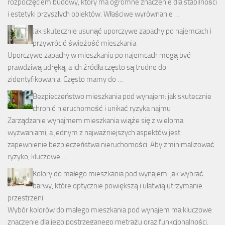
rozpoczęciem budowy, który ma ogromne znaczenie dla stabilności
i estetyki przyszłych obiektów. Właściwe wyrównanie …
Jak skutecznie usunąć uporczywe zapachy po najemcach i
przywrócić świeżość mieszkania
Uporczywe zapachy w mieszkaniu po najemcach mogą być
prawdziwą udręką, a ich źródła często są trudne do
zidentyfikowania. Często mamy do …
Bezpieczeństwo mieszkania pod wynajem: jak skutecznie
chronić nieruchomość i unikać ryzyka najmu
Zarządzanie wynajmem mieszkania wiąże się z wieloma
wyzwaniami, a jednym z najważniejszych aspektów jest
zapewnienie bezpieczeństwa nieruchomości. Aby zminimalizować
ryzyko, kluczowe …
Kolory do małego mieszkania pod wynajem: jak wybrać
barwy, które optycznie powiększą i ułatwią utrzymanie
przestrzeni
Wybór kolorów do małego mieszkania pod wynajem ma kluczowe
znaczenie dla jego postrzeganego metrażu oraz funkcjonalności.