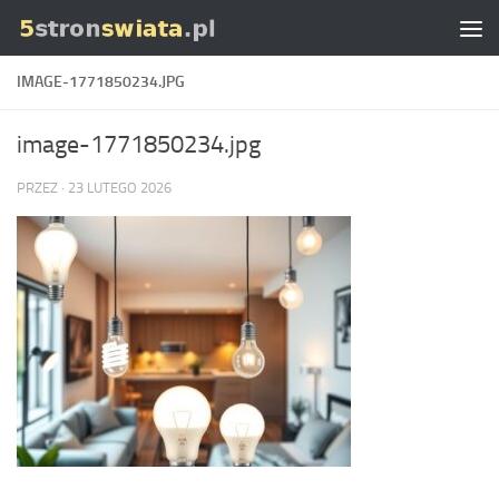
Skip to content
IMAGE-1771850234.JPG
image-1771850234.jpg
PRZEZ
·
23 LUTEGO 2026