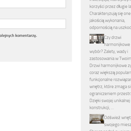
korzyści przez długie la
Charakteryzują się on
jakością wykonania,
odpornością na uszko
kolejnych komentarzy.
Czy drzwi
harmonijkowe 
wybór? Zalety, wady i
zastosowania w Twoi
Drzwi harmonijkowe z
coraz większą popular
funkcjonalne rozwiąza
wnętrz, które zmaga si
ograniczeniem przestr
Dzięki swojej unikalnej
konstrukcji, …
Odśwież wnęt
swojego miesz