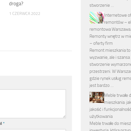
:
droga?
stworzenie …
1 CZERWCA 2022
Internetowe o
remontów – e
remontowa Warszawa
Remonty wnętrz w mi
– oferty firm
Remont mieszkania to 
wyzwanie, ale i szansa
stworzenie wymarzon
przestrzeni. W Warsza
gdzie rynek usług re
jest bardzo …
Meble trwałe 
mieszkania: ja
jakość i funkcjonalność
użytkowania
Meble trwałe do miesz
il
*
inwestycja, która przyn