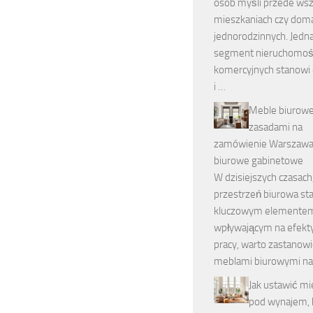
osób myśli przede wsz
mieszkaniach czy dom
jednorodzinnych. Jedn
segment nieruchomoś
komercyjnych stanowi
i …
Meble biurowe
zasadami na
zamówienie Warszawa
biurowe gabinetowe
W dzisiejszych czasach
przestrzeń biurowa sta
kluczowym elemente
wpływającym na efek
pracy, warto zastanowi
meblami biurowymi na
Jak ustawić mi
pod wynajem, b