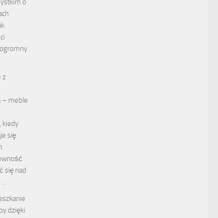
ystkim o
ach
ak
ci
 ogromny
 z
 – meble
, kiedy
je się
m
tywność
ć się nad
 …
eszkanie
y dzięki