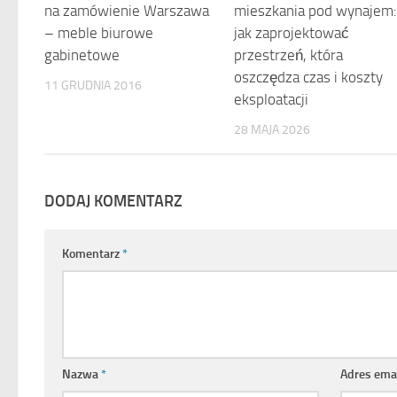
na zamówienie Warszawa
mieszkania pod wynajem
– meble biurowe
jak zaprojektować
gabinetowe
przestrzeń, która
oszczędza czas i koszty
11 GRUDNIA 2016
eksploatacji
28 MAJA 2026
DODAJ KOMENTARZ
Komentarz
*
Nazwa
*
Adres ema