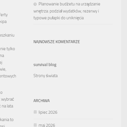
Planowanie budżetu na urządzanie
wnętrza: podział wydatków, rezerwy i
ferty
typowe pułapki do uniknięcia
kipa
.
eszkaniu
NAJNOWSZE KOMENTARZE
nie tylko
 na
ej
survival blog
wie,
Strony świata
montowych
do
k wybrać
ARCHIWA
 na lata
lipiec 2026
kania to
maj 2026
osi