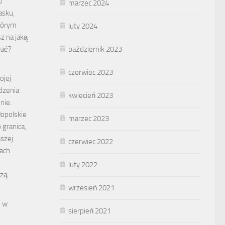
u
marzec 2024
asku,
tórym
luty 2024
z na jaką
październik 2023
wać?
czerwiec 2023
ojej
dzenia
kwiecień 2023
nie.
opolskie
marzec 2023
 granica,
aszej
czerwiec 2022
tach
luty 2022
szą
wrzesień 2021
i w
sierpień 2021