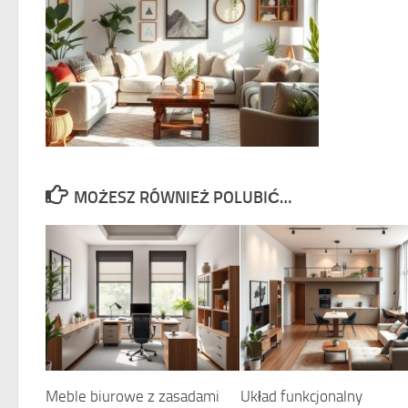
MOŻESZ RÓWNIEŻ POLUBIĆ…
Meble biurowe z zasadami
Układ funkcjonalny