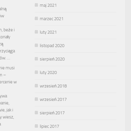
maj 2021
alną
ców
marzec 2021
, beże i
luty 2021
konały
zą
listopad 2020
przyciąga
ców. …
sierpień 2020
nie musi
luty 2020
m –
ercenie w
wrzesień 2018
bywa
wrzesień 2017
anie,
, jak i
sierpień 2017
y wiesz,
a
lipiec 2017