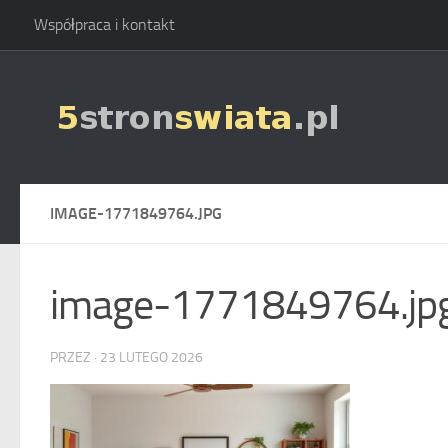
Współpraca i kontakt
Skip to content
IMAGE-1771849764.JPG
image-1771849764.jp
PRZEZ
·
23 LUTEGO 2026