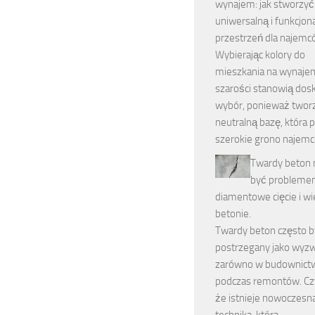
wynajem: jak stworzyć
uniwersalną i funkcjon
przestrzeń dla najem
Wybierając kolory do
mieszkania na wynajem
szarości stanowią dos
wybór, ponieważ twor
neutralną bazę, która 
szerokie grono najem
Twardy beton 
być probleme
diamentowe cięcie i wi
betonie.
Twardy beton często 
postrzegany jako wyzw
zarówno w budownictwie
podczas remontów. Cz
że istnieje nowoczesn