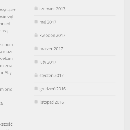
czerwiec 2017
a wynajem
 zwierząt
maj 2017
 przed
obrą
kwiecień 2017
 osobom
marzec 2017
ta może
yzykami,
luty 2017
 mienia
mi. Aby
styczeń 2017
grudzień 2016
umienie
listopad 2016
a i
ększość