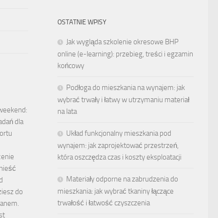
OSTATNIE WPISY
Jak wygląda szkolenie okresowe BHP
online (e-learning): przebieg, treści i egzamin
końcowy
Podłoga do mieszkania na wynajem: jak
wybrać trwały i łatwy w utrzymaniu materiał
weekend:
na lata
adań dla
Układ funkcjonalny mieszkania pod
ortu
wynajem: jak zaprojektować przestrzeń,
enie
która oszczędza czas i koszty eksploatacji
nieść
Materiały odporne na zabrudzenia do
d
mieszkania: jak wybrać tkaniny łączące
iesz do
trwałość i łatwość czyszczenia
lanem.
st