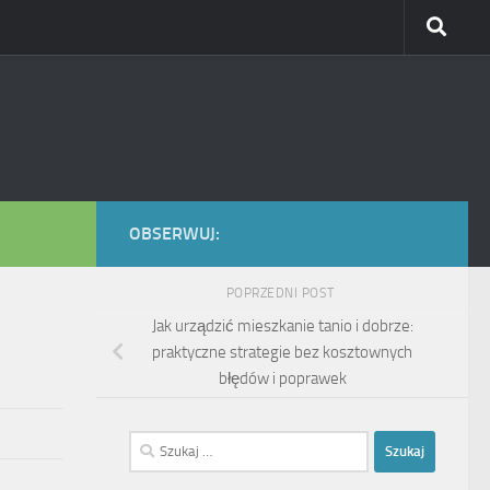
OBSERWUJ:
POPRZEDNI POST
Jak urządzić mieszkanie tanio i dobrze:
praktyczne strategie bez kosztownych
błędów i poprawek
Szukaj: