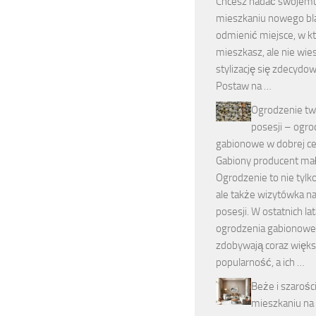
Chcesz nadać swojem
mieszkaniu nowego bl
odmienić miejsce, w k
mieszkasz, ale nie wies
stylizację się zdecydo
Postaw na …
Ogrodzenie tw
posesji – ogro
gabionowe w dobrej ce
Gabiony producent mał
Ogrodzenie to nie tylko
ale także wizytówka n
posesji. W ostatnich la
ogrodzenia gabionowe
zdobywają coraz więk
popularność, a ich …
Beże i szarośc
mieszkaniu na