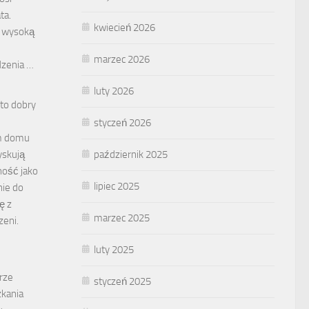
ta.
kwiecień 2026
e wysoką
marzec 2026
dzenia …
luty 2026
to dobry
styczeń 2026
m domu
październik 2025
yskują
ność jako
lipiec 2025
nie do
ę z
marzec 2025
zeni.
luty 2025
rze
styczeń 2025
kania