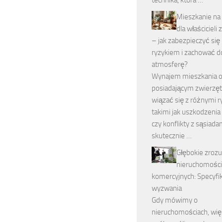
technika, która …
Mieszkanie n
dla właścicieli
– jak zabezpieczyć się
ryzykiem i zachować d
atmosferę?
Wynajem mieszkania
posiadającym zwierzę
wiązać się z różnymi r
takimi jak uszkodzenia
czy konflikty z sąsiada
skutecznie …
Głębokie zroz
nieruchomości
komercyjnych: Specyfik
wyzwania
Gdy mówimy o
nieruchomościach, wi