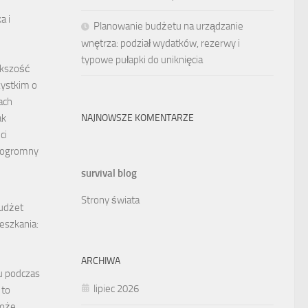
a i
Planowanie budżetu na urządzanie
wnętrza: podział wydatków, rezerwy i
typowe pułapki do uniknięcia
ększość
ystkim o
ach
NAJNOWSZE KOMENTARZE
ak
ci
 ogromny
survival blog
Strony świata
udżet
eszkania:
ARCHIWA
u podczas
lipiec 2026
 to
może