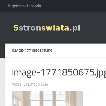
Współpraca i kontakt
Skip to content
IMAGE-1771850675.JPG
image-1771850675.jp
PRZEZ
·
23 LUTEGO 2026