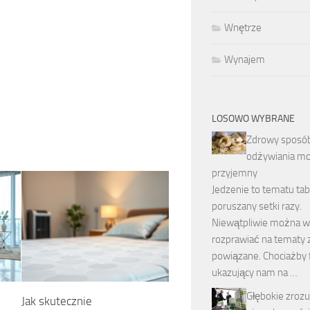
Wnętrze
Wynajem
LOSOWO WYBRANE
Zdrowy sposó
odżywiania m
przyjemny
Jedzenie to tematu ta
poruszany setki razy.
Niewątpliwie można w
rozprawiać na tematy 
powiązane. Chociażby 
ukazujący nam na …
Głębokie zroz
Jak skutecznie