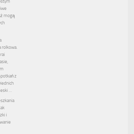
ostym
ciwe
aż mogą
ych
a
 rolkowa.
rai
asie,
ym
spotkań z
iednich
deski …
eszkania
jak
ki i
owanie