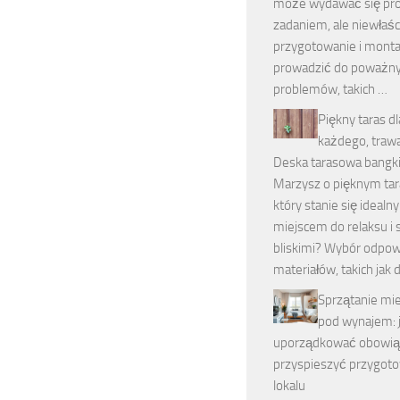
może wydawać się pr
zadaniem, ale niewłaś
przygotowanie i mont
prowadzić do poważn
problemów, takich …
Piękny taras dl
każdego, trawa
Deska tarasowa bangki
Marzysz o pięknym tar
który stanie się idealn
miejscem do relaksu i 
bliskimi? Wybór odpow
materiałów, takich jak 
Sprzątanie mi
pod wynajem: 
uporządkować obowiąz
przyspieszyć przygot
lokalu