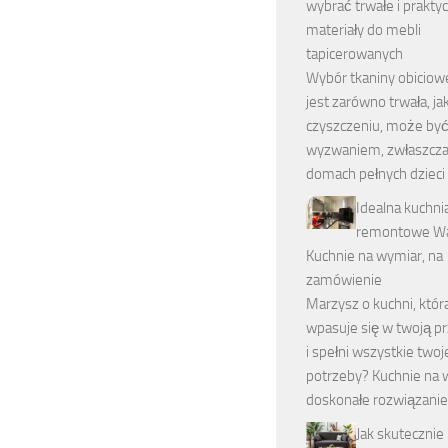
wybrać trwałe i prakty
materiały do mebli
tapicerowanych
Wybór tkaniny obiciowe
jest zarówno trwała, jak
czyszczeniu, może by
wyzwaniem, zwłaszcz
domach pełnych dzieci
Idealna kuchni
remontowe Wa
Kuchnie na wymiar, na
zamówienie
Marzysz o kuchni, która
wpasuje się w twoją p
i spełni wszystkie twoj
potrzeby? Kuchnie na 
doskonałe rozwiązanie
Jak skutecznie