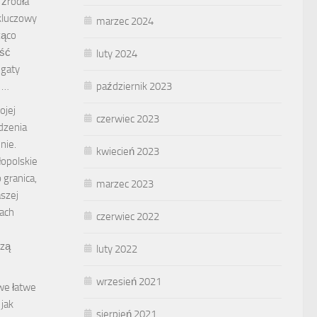
źródła
 kluczowy
marzec 2024
ząco
ość
luty 2024
egaty
październik 2023
ę …
ojej
czerwiec 2023
dzenia
nie.
kwiecień 2023
opolskie
 granica,
marzec 2023
aszej
tach
czerwiec 2022
szą
luty 2022
wrzesień 2021
we łatwe
 jak
sierpień 2021