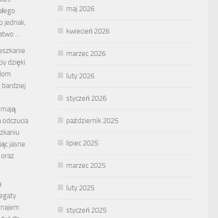
maj 2026
ałego
o jednak,
kwiecień 2026
łatwo …
eszkanie
marzec 2026
y dzięki
blom
luty 2026
 bardziej
styczeń 2026
e mają
październik 2025
 odczucia
zkaniu
lipiec 2025
ąc jasne
 oraz
marzec 2025
a
luty 2025
egaty
ynajem
styczeń 2025