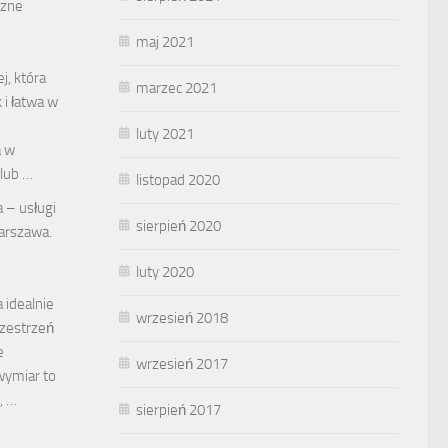
czne
maj 2021
j, która
marzec 2021
 i łatwa w
ć
luty 2021
a w
 lub …
listopad 2020
a – usługi
sierpień 2020
rszawa.
luty 2020
 idealnie
wrzesień 2018
rzestrzeń
e
wrzesień 2017
wymiar to
, …
sierpień 2017