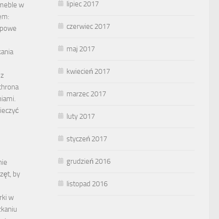
lipiec 2017
meble w
em:
czerwiec 2017
typowe
maj 2017
ania
kwiecień 2017
 z
chrona
marzec 2017
iami.
ieczyć
luty 2017
styczeń 2017
grudzień 2016
nie
zęt, by
listopad 2016
rki w
kaniu