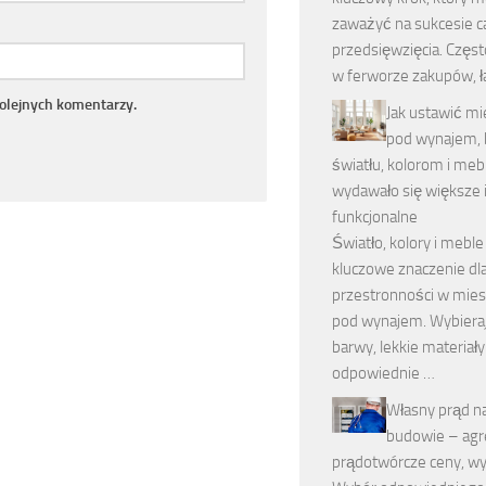
zaważyć na sukcesie c
przedsięwzięcia. Częst
w ferworze zakupów, 
kolejnych komentarzy.
Jak ustawić mi
pod wynajem, b
światłu, kolorom i me
wydawało się większe i
funkcjonalne
Światło, kolory i mebl
kluczowe znaczenie dla
przestronności w mies
pod wynajem. Wybieraj
barwy, lekkie materiały
odpowiednie …
Własny prąd n
budowie – agr
prądotwórcze ceny, w