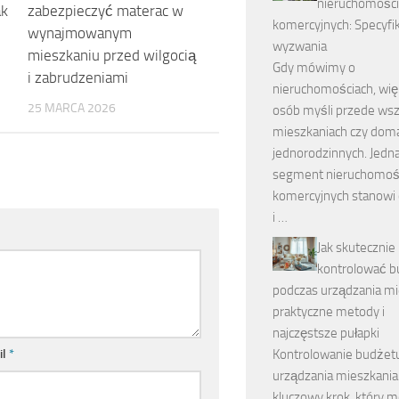
nieruchomości
ak
zabezpieczyć materac w
komercyjnych: Specyfik
wynajmowanym
wyzwania
mieszkaniu przed wilgocią
Gdy mówimy o
i zabrudzeniami
nieruchomościach, wi
25 MARCA 2026
osób myśli przede wsz
mieszkaniach czy dom
jednorodzinnych. Jedn
segment nieruchomoś
komercyjnych stanowi
i …
Jak skutecznie
kontrolować b
podczas urządzania mi
praktyczne metody i
najczęstsze pułapki
Kontrolowanie budżet
il
*
urządzania mieszkania
kluczowy krok, który 