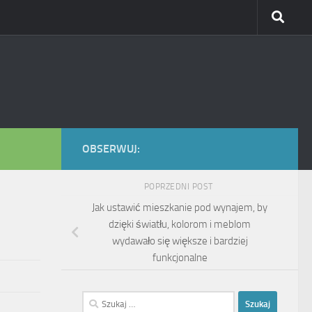
OBSERWUJ:
POPRZEDNI POST
Jak ustawić mieszkanie pod wynajem, by
dzięki światłu, kolorom i meblom
wydawało się większe i bardziej
funkcjonalne
Szukaj: