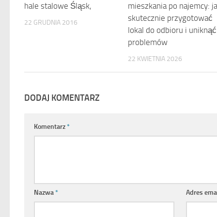
hale stalowe Śląsk,
mieszkania po najemcy: j
skutecznie przygotować
22 GRUDNIA 2016
lokal do odbioru i uniknąć
problemów
22 KWIETNIA 2026
DODAJ KOMENTARZ
Komentarz
*
Nazwa
*
Adres ema