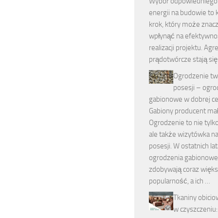
Wybór odpowiedniego 
energii na budowie to
krok, który może znac
wpłynąć na efektywn
realizacji projektu. Agr
prądotwórcze stają si
Ogrodzenie tw
posesji – ogro
gabionowe w dobrej ce
Gabiony producent mał
Ogrodzenie to nie tylko
ale także wizytówka n
posesji. W ostatnich la
ogrodzenia gabionowe
zdobywają coraz więk
popularność, a ich …
Tkaniny obicio
w czyszczeniu: