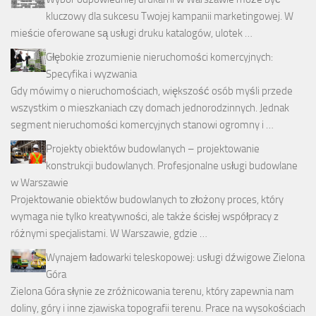
kluczowy dla sukcesu Twojej kampanii marketingowej. W
mieście oferowane są usługi druku katalogów, ulotek …
Głębokie zrozumienie nieruchomości komercyjnych:
Specyfika i wyzwania
Gdy mówimy o nieruchomościach, większość osób myśli przede
wszystkim o mieszkaniach czy domach jednorodzinnych. Jednak
segment nieruchomości komercyjnych stanowi ogromny i …
Projekty obiektów budowlanych – projektowanie
konstrukcji budowlanych. Profesjonalne usługi budowlane
w Warszawie
Projektowanie obiektów budowlanych to złożony proces, który
wymaga nie tylko kreatywności, ale także ścisłej współpracy z
różnymi specjalistami. W Warszawie, gdzie …
Wynajem ładowarki teleskopowej: usługi dźwigowe Zielona
Góra
Zielona Góra słynie ze zróżnicowania terenu, który zapewnia nam
doliny, góry i inne zjawiska topografii terenu. Prace na wysokościach