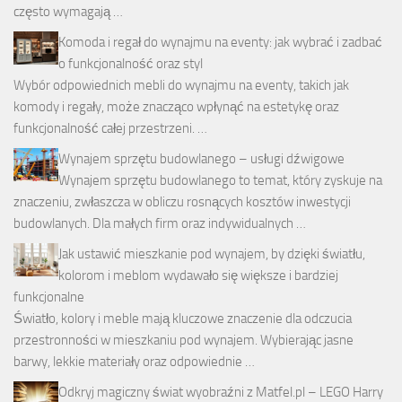
często wymagają …
Komoda i regał do wynajmu na eventy: jak wybrać i zadbać
o funkcjonalność oraz styl
Wybór odpowiednich mebli do wynajmu na eventy, takich jak
komody i regały, może znacząco wpłynąć na estetykę oraz
funkcjonalność całej przestrzeni. …
Wynajem sprzętu budowlanego – usługi dźwigowe
Wynajem sprzętu budowlanego to temat, który zyskuje na
znaczeniu, zwłaszcza w obliczu rosnących kosztów inwestycji
budowlanych. Dla małych firm oraz indywidualnych …
Jak ustawić mieszkanie pod wynajem, by dzięki światłu,
kolorom i meblom wydawało się większe i bardziej
funkcjonalne
Światło, kolory i meble mają kluczowe znaczenie dla odczucia
przestronności w mieszkaniu pod wynajem. Wybierając jasne
barwy, lekkie materiały oraz odpowiednie …
Odkryj magiczny świat wyobraźni z Matfel.pl – LEGO Harry