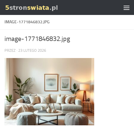
Skip to content
IMAGE-1771846832.JPG
image-1771846832.jpg
PRZEZ
·
23 LUTEGO 2026