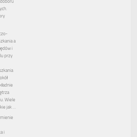
 doboru
ych.
ory
czo-
zkania a
łędów i
lu przy
szkania
tokół
kładnie
ętrza
u. Wiele
kie jak …
umienie
a i