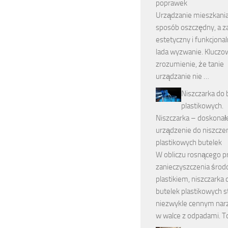
poprawek
Urządzanie mieszkani
sposób oszczędny, a 
estetyczny i funkcjonal
lada wyzwanie. Kluczo
zrozumienie, że tanie
urządzanie nie …
Niszczarka do 
plastikowych.
Niszczarka – doskonał
urządzenie do niszcze
plastikowych butelek
W obliczu rosnącego 
zanieczyszczenia środ
plastikiem, niszczarka 
butelek plastikowych st
niezwykle cennym na
w walce z odpadami. T