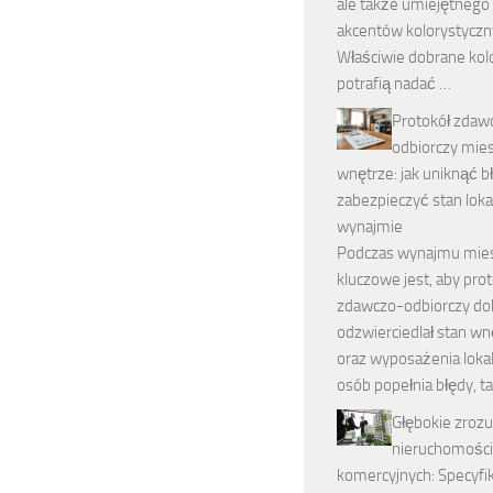
ale także umiejętnego
akcentów kolorystyczn
Właściwie dobrane kol
potrafią nadać …
Protokół zdaw
odbiorczy mies
wnętrze: jak uniknąć b
zabezpieczyć stan loka
wynajmie
Podczas wynajmu mie
kluczowe jest, aby pro
zdawczo-odbiorczy do
odzwierciedlał stan wn
oraz wyposażenia lokal
osób popełnia błędy, ta
Głębokie zroz
nieruchomości
komercyjnych: Specyfik