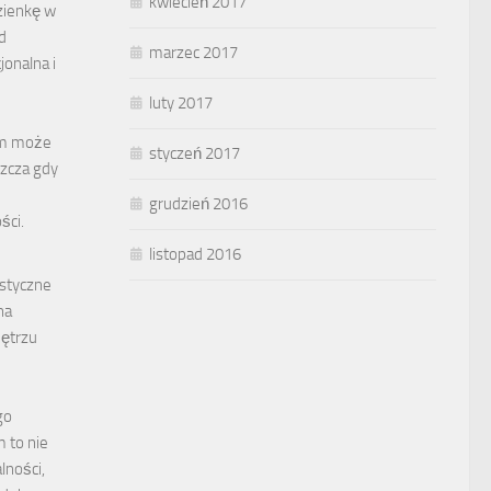
kwiecień 2017
azienkę w
d
marzec 2017
jonalna i
luty 2017
em może
styczeń 2017
zcza gdy
grudzień 2016
ści.
listopad 2016
ystyczne
na
nętrzu
go
 to nie
lności,