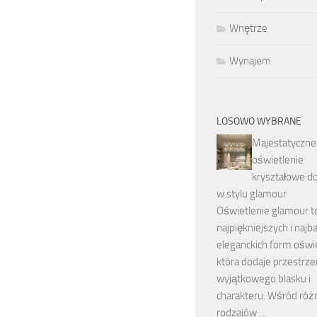
Wnętrze
Wynajem
LOSOWO WYBRANE
Majestatyczne
oświetlenie
kryształowe d
w stylu glamour
Oświetlenie glamour to
najpiękniejszych i najba
eleganckich form oświe
która dodaje przestrze
wyjątkowego blasku i
charakteru. Wśród róż
rodzajów …