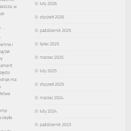
luty 2026
aszcza, w
uje
styczeń 2026
o …
październik 2025
–
lipiec 2025
iemne i
ą tak
marzec 2025
wy
dament
luty 2025
często
jednak ma
styczeń 2025
a
eństwa
marzec 2024
pomp
luty 2024
 ciepła
październik 2023