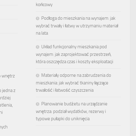
końcowy
Podłoga do mieszkania na wynajem: jak
wybrać trwały i łatwy w utrzymaniu materiał
na lata
Układ funkcjonalny mieszkania pod
wynajem: jak zaprojektować przestrzeń,
która oszczędza czas i koszty eksploatacji
Materiały odporne na zabrudzenia do
o wnętrz
mieszkania: jak wybrać tkaniny łączące
trwałość i łatwość czyszczenia
 jedna z
rdziej
Planowanie budżetu na urządzanie
tlenia,
wnętrza: podział wydatków, rezerwy i
ni
typowe pułapki do uniknięcia
nych