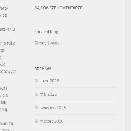
ferty
NAJNOWSZE KOMENTARZE
kipa
.
eszkaniu
survival blog
Strony świata
nie tylko
 na
ej
wie,
ARCHIWA
montowych
lipiec 2026
wa i
maj 2026
 dla
 Jak
kwiecień 2026
dnią
marzec 2026
zwierzą,
edzenie,