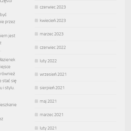
 często
czerwiec 2023
 być
kwiecień 2023
ie przez
marzec 2023
iem jest
z
czerwiec 2022
…
 łazienek
luty 2022
iejsce
e również
wrzesień 2021
 stać się
 i stylu.
sierpień 2021
maj 2021
ieszkanie
marzec 2021
ez
luty 2021