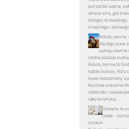
jest bardzo ważne, zwł
okresie zimy, gdy brak
dostępu do świeżego,
smacznego i zdroweg
Roboty ziemne 
dlaczego prace z
wykopy ziemne s
istotne podczas budo
Roboty ziemne to fun
każdej budowy, który 
bywa niedoceniany, a 
kluczowe znaczenie dl
stabilności i bezpiecz
całej konstrukcji. …
Odwierty do 
ciepła – pompa
szczecin