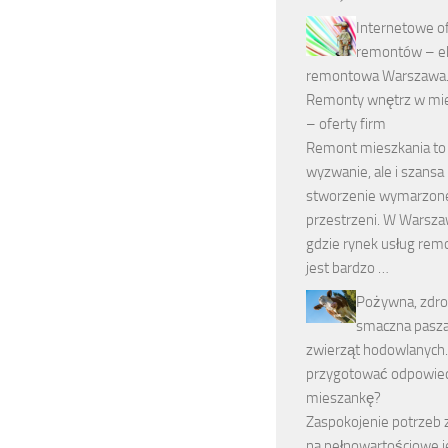
Internetowe o
remontów – e
remontowa Warszawa
Remonty wnętrz w mi
– oferty firm
Remont mieszkania to 
wyzwanie, ale i szansa
stworzenie wymarzon
przestrzeni. W Warsza
gdzie rynek usług re
jest bardzo …
Pożywna, zdro
smaczna pasza,
zwierząt hodowlanych.
przygotować odpowie
mieszankę?
Zaspokojenie potrzeb 
na pełnowartościowe j