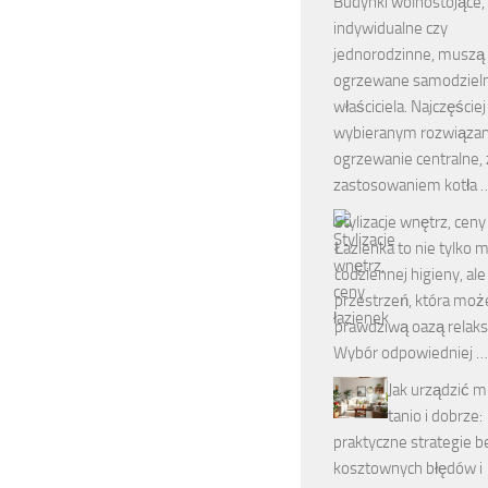
Budynki wolnostojące,
indywidualne czy
jednorodzinne, muszą
ogrzewane samodzieln
właściciela. Najczęściej
wybieranym rozwiązan
ogrzewanie centralne, 
zastosowaniem kotła 
Stylizacje wnętrz, ceny
Łazienka to nie tylko m
codziennej higieny, al
przestrzeń, która może
prawdziwą oazą relaksu
Wybór odpowiedniej …
Jak urządzić m
tanio i dobrze:
praktyczne strategie b
kosztownych błędów i