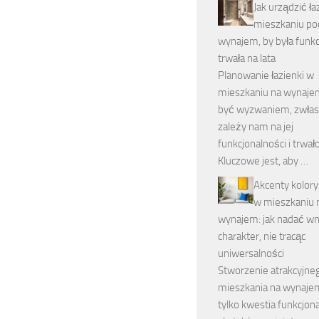
Jak urządzić ł
mieszkaniu po
wynajem, by była funkc
trwała na lata
Planowanie łazienki w
mieszkaniu na wynaj
być wyzwaniem, zwłas
zależy nam na jej
funkcjonalności i trwało
Kluczowe jest, aby …
Akcenty kolor
w mieszkaniu 
wynajem: jak nadać w
charakter, nie tracąc
uniwersalności
Stworzenie atrakcyjne
mieszkania na wynajem
tylko kwestia funkcjona