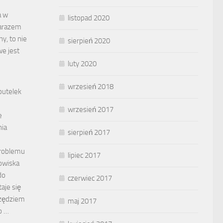
a w
listopad 2020
zarazem
ny, to nie
sierpień 2020
we jest
luty 2020
wrzesień 2018
butelek
wrzesień 2017
e
nia
sierpień 2017
problemu
lipiec 2017
owiska
do
czerwiec 2017
aje się
rzędziem
maj 2017
o …