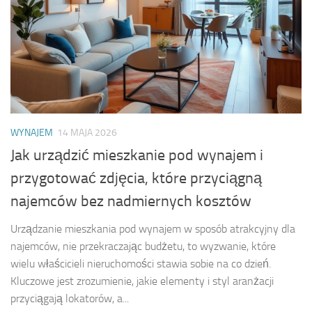
WYNAJEM
14 MAJA 2026
Jak urządzić mieszkanie pod wynajem i
przygotować zdjęcia, które przyciągną
najemców bez nadmiernych kosztów
Urządzanie mieszkania pod wynajem w sposób atrakcyjny dla
najemców, nie przekraczając budżetu, to wyzwanie, które
wielu właścicieli nieruchomości stawia sobie na co dzień.
Kluczowe jest zrozumienie, jakie elementy i styl aranżacji
przyciągają lokatorów, a...