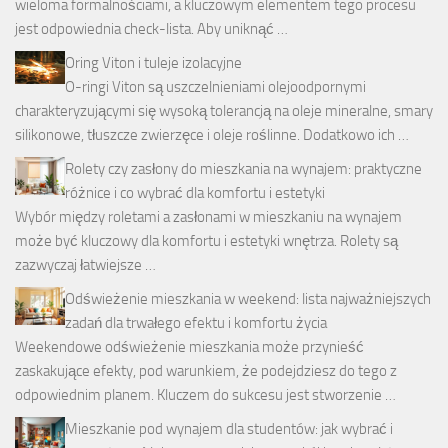
wieloma formalnościami, a kluczowym elementem tego procesu
jest odpowiednia check-lista. Aby uniknąć …
Oring Viton i tuleje izolacyjne
O-ringi Viton są uszczelnieniami olejoodpornymi
charakteryzującymi się wysoką tolerancją na oleje mineralne, smary
silikonowe, tłuszcze zwierzęce i oleje roślinne. Dodatkowo ich …
Rolety czy zasłony do mieszkania na wynajem: praktyczne
różnice i co wybrać dla komfortu i estetyki
Wybór między roletami a zasłonami w mieszkaniu na wynajem
może być kluczowy dla komfortu i estetyki wnętrza. Rolety są
zazwyczaj łatwiejsze …
Odświeżenie mieszkania w weekend: lista najważniejszych
zadań dla trwałego efektu i komfortu życia
Weekendowe odświeżenie mieszkania może przynieść
zaskakujące efekty, pod warunkiem, że podejdziesz do tego z
odpowiednim planem. Kluczem do sukcesu jest stworzenie …
Mieszkanie pod wynajem dla studentów: jak wybrać i