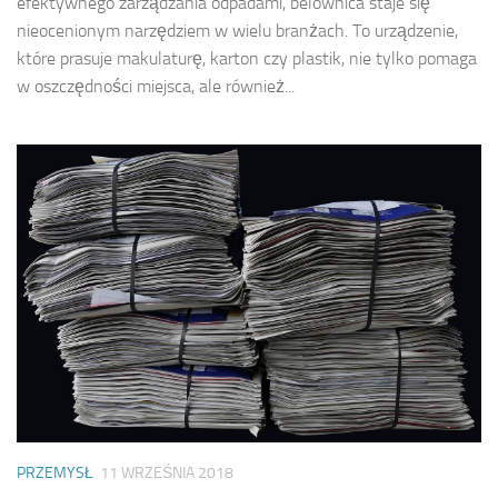
efektywnego zarządzania odpadami, belownica staje się
nieocenionym narzędziem w wielu branżach. To urządzenie,
które prasuje makulaturę, karton czy plastik, nie tylko pomaga
w oszczędności miejsca, ale również...
PRZEMYSŁ
11 WRZEŚNIA 2018