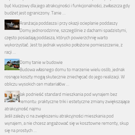
być kluczowy dla jego atrakcyjności i funkcjonalności, zwłaszcza gdy
budżet jest ograniczony. Tanie …
Aranżacja poddasza i przy okazji ocieplanie poddaszy
Domy jednorodzinne, szczególnie z dachami spadzistymi,
często posiadają poddasza, których powierzchnię warto
wykorzystać. Jest to jednak wysoko położone pomieszczenie, z
racji …
Domy tanie w budowie
Budowa własnego domu to marzenie wielu osób, jednak
rosnące koszty mogą skutecznie zniechęcać do jego realizacji. W
obliczu wysokich cen materiałów …
Jak podnieść standard mieszkania pod wynajem bez
remontu: praktyczne triki i estetyczne zmiany zwiększające
atrakcyjność najmu
Jeśli zależy ci na zwiększeniu atrakcyjności mieszkania pod
wynajem, a nie chcesz angażować się w kosztowne remonty, skup
się na prostych …