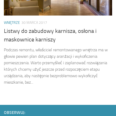
WNĘTRZE
30 MARCA 2017
Listwy do zabudowy karnisza, osłona i
maskownice karniszy
Podczas remontu, właściciel remontowanego wnętrza ma w
głowie pewien plan dotyczący aranżacji i wykończenia
pomieszczenia. Warto przemyśleć i zaplanować rozwiązania
których chcemy użyć jeszcze przed rozpoczęciem etapu
urządzania, aby następnie bezproblemowo wykończyć
mieszkanie, bez...
OBSERWUJ: