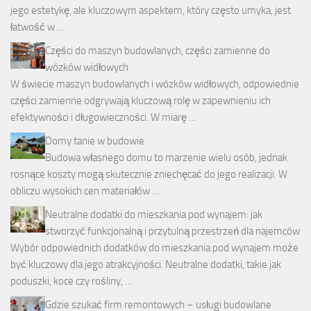
jego estetykę, ale kluczowym aspektem, który często umyka, jest
łatwość w …
Części do maszyn budowlanych, części zamienne do
wózków widłowych
W świecie maszyn budowlanych i wózków widłowych, odpowiednie
części zamienne odgrywają kluczową rolę w zapewnieniu ich
efektywności i długowieczności. W miarę …
Domy tanie w budowie
Budowa własnego domu to marzenie wielu osób, jednak
rosnące koszty mogą skutecznie zniechęcać do jego realizacji. W
obliczu wysokich cen materiałów …
Neutralne dodatki do mieszkania pod wynajem: jak
stworzyć funkcjonalną i przytulną przestrzeń dla najemców
Wybór odpowiednich dodatków do mieszkania pod wynajem może
być kluczowy dla jego atrakcyjności. Neutralne dodatki, takie jak
poduszki, koce czy rośliny, …
Gdzie szukać firm remontowych – usługi budowlane