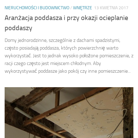
NIERUCHOMOŚCI I BUDOWNICTWO
/
WNĘTRZE
13 KWIETNIA 2017
Aranżacja poddasza i przy okazji ocieplanie
poddaszy
Domy jednorodzinne, szczególnie z dachami spadzistymi,
często posiadają poddasza, których powierzchnię warto
wykorzystać. Jest to jednak wysoko położone pomieszczenie, z
racji czego często jest miejscem chłodnym. Aby
wykorzystywać poddasze jako pokój czy inne pomieszczenie...