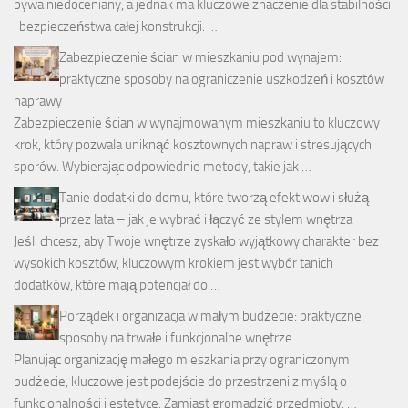
bywa niedoceniany, a jednak ma kluczowe znaczenie dla stabilności
i bezpieczeństwa całej konstrukcji. …
Zabezpieczenie ścian w mieszkaniu pod wynajem:
praktyczne sposoby na ograniczenie uszkodzeń i kosztów
naprawy
Zabezpieczenie ścian w wynajmowanym mieszkaniu to kluczowy
krok, który pozwala uniknąć kosztownych napraw i stresujących
sporów. Wybierając odpowiednie metody, takie jak …
Tanie dodatki do domu, które tworzą efekt wow i służą
przez lata – jak je wybrać i łączyć ze stylem wnętrza
Jeśli chcesz, aby Twoje wnętrze zyskało wyjątkowy charakter bez
wysokich kosztów, kluczowym krokiem jest wybór tanich
dodatków, które mają potencjał do …
Porządek i organizacja w małym budżecie: praktyczne
sposoby na trwałe i funkcjonalne wnętrze
Planując organizację małego mieszkania przy ograniczonym
budżecie, kluczowe jest podejście do przestrzeni z myślą o
funkcjonalności i estetyce. Zamiast gromadzić przedmioty, …