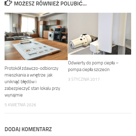
MOŻESZ RÓWNIEŻ POLUBIĆ…
Odwierty do pomp ciepła –
Protokół zdawczo-odbiorczy
pompa ciepła szczecin
mieszkania a wnętrze: jak
3 STYCZNIA 2017
uniknąć błędów i
zabezpieczyć stan lokalu przy
wynajmie
5 KWIETNIA 2026
DODAJ KOMENTARZ