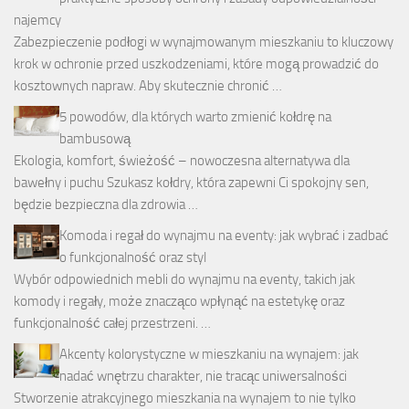
najemcy
Zabezpieczenie podłogi w wynajmowanym mieszkaniu to kluczowy
krok w ochronie przed uszkodzeniami, które mogą prowadzić do
kosztownych napraw. Aby skutecznie chronić …
5 powodów, dla których warto zmienić kołdrę na
bambusową
Ekologia, komfort, świeżość – nowoczesna alternatywa dla
bawełny i puchu Szukasz kołdry, która zapewni Ci spokojny sen,
będzie bezpieczna dla zdrowia …
Komoda i regał do wynajmu na eventy: jak wybrać i zadbać
o funkcjonalność oraz styl
Wybór odpowiednich mebli do wynajmu na eventy, takich jak
komody i regały, może znacząco wpłynąć na estetykę oraz
funkcjonalność całej przestrzeni. …
Akcenty kolorystyczne w mieszkaniu na wynajem: jak
nadać wnętrzu charakter, nie tracąc uniwersalności
Stworzenie atrakcyjnego mieszkania na wynajem to nie tylko