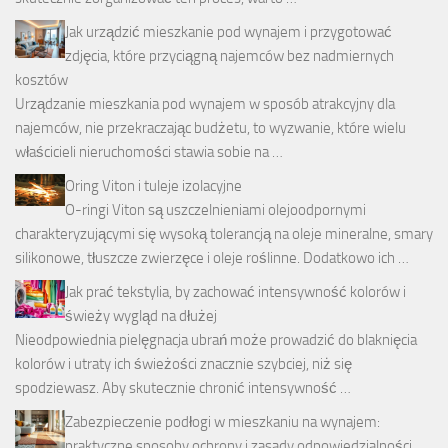
Jak urządzić mieszkanie pod wynajem i przygotować
zdjęcia, które przyciągną najemców bez nadmiernych
kosztów
Urządzanie mieszkania pod wynajem w sposób atrakcyjny dla
najemców, nie przekraczając budżetu, to wyzwanie, które wielu
właścicieli nieruchomości stawia sobie na …
Oring Viton i tuleje izolacyjne
O-ringi Viton są uszczelnieniami olejoodpornymi
charakteryzującymi się wysoką tolerancją na oleje mineralne, smary
silikonowe, tłuszcze zwierzęce i oleje roślinne. Dodatkowo ich …
Jak prać tekstylia, by zachować intensywność kolorów i
świeży wygląd na dłużej
Nieodpowiednia pielęgnacja ubrań może prowadzić do blaknięcia
kolorów i utraty ich świeżości znacznie szybciej, niż się
spodziewasz. Aby skutecznie chronić intensywność …
Zabezpieczenie podłogi w mieszkaniu na wynajem:
praktyczne sposoby ochrony i zasady odpowiedzialności