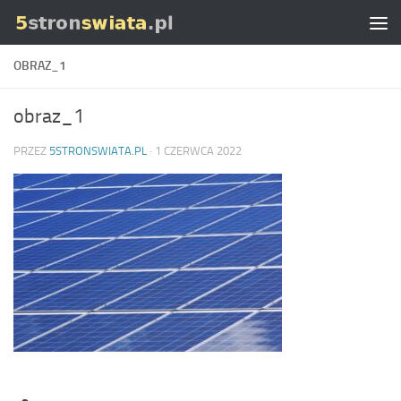
Skip to content
OBRAZ_1
obraz_1
PRZEZ
5STRONSWIATA.PL
·
1 CZERWCA 2022