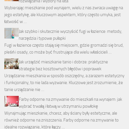
rozwiązania i wybory na lata
Wybierając mieszkanie pod wynajem, wielu z nas zwraca uwagę na
jego estetykę, ale kluczowym aspektem, który często umyka, jest
łatwość w …
Jak szybko i skutecznie wyczyścić fugi w łazience: metody,
narzędzia i typowe pułapki
Fugi w łazience często stają się miejscem, gdzie gromadzi się brud,
pleśń i osady, co może być frustrujące dla wielu właścicieli …
Jak urządzić mieszkanie tanio i dobrze: praktyczne
strategie bez kosztownych błędów i poprawek
Urządzanie mieszkania w sposób oszczędny, a zarazem estetyczny
i funkcjonalny, to nie lada wyzwanie. Kluczowe jest zrozumienie, że
tanie urządzanie nie …
Farby odporne na zmywanie do mieszkań na wynajem: jak
wybrać trwałą i łatwą w utrzymaniu powłokę
Wynajmując mieszkanie, chcesz, aby ściany były estetyczne, ale
również odporne na zniszczenia. Farby odporne na zmywanie to
idealne rozwiązanie, które łączy …