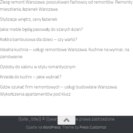
Zlecę remont Warszawa: poszukiwani fachowcy od remontów. Remonty
mieszkania, łazienek Warszawa
Stylizacje wnętrz, ceny łazienek
Jakie meble będą pasowały do szarych ścian?
Kołdra bambusowa dla dzieci – czy warto?
Idealna kuchnia – usługi remontowe Warszawa. Kuchnie na wymiar, na
zamówienie
Ozdoby do salonu w stylu romantycznym
Krzesła do kuchni – jakie wybrać?
Gdzie szukać firm remontowych – usługi budowlane Warszawa.
Wykończenia apartamentów pod klucz
{{site_title}} © {{year}}. Wszelkie prawa zastrzeżone
Oparte na
WordPress
. Theme by
Press Customizr
.