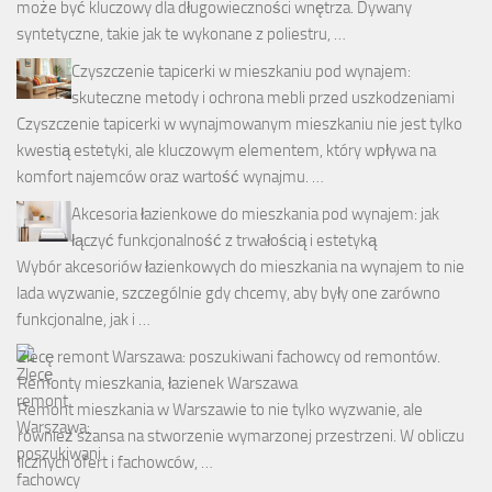
może być kluczowy dla długowieczności wnętrza. Dywany
syntetyczne, takie jak te wykonane z poliestru, …
Czyszczenie tapicerki w mieszkaniu pod wynajem:
skuteczne metody i ochrona mebli przed uszkodzeniami
Czyszczenie tapicerki w wynajmowanym mieszkaniu nie jest tylko
kwestią estetyki, ale kluczowym elementem, który wpływa na
komfort najemców oraz wartość wynajmu. …
Akcesoria łazienkowe do mieszkania pod wynajem: jak
łączyć funkcjonalność z trwałością i estetyką
Wybór akcesoriów łazienkowych do mieszkania na wynajem to nie
lada wyzwanie, szczególnie gdy chcemy, aby były one zarówno
funkcjonalne, jak i …
Zlecę remont Warszawa: poszukiwani fachowcy od remontów.
Remonty mieszkania, łazienek Warszawa
Remont mieszkania w Warszawie to nie tylko wyzwanie, ale
również szansa na stworzenie wymarzonej przestrzeni. W obliczu
licznych ofert i fachowców, …